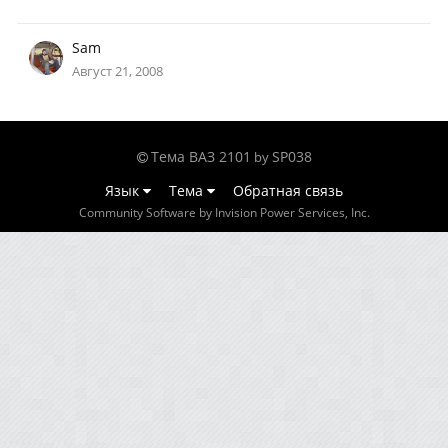
Sam
Август 21, 2008
Тема ВАЗ 2101
SP038
by
Язык
Тема
Обратная связь
Community Software by Invision Power Services, Inc.