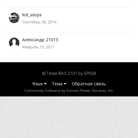
kot_vasya
Сентябрь 30, 2014
Александр 21013
Февраль 15, 2011
Тема ВАЗ 2101
SP038
by
Язык
Тема
Обратная связь
Community Software by Invision Power Services, Inc.