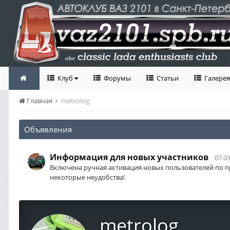
Клуб
Форумы
Статьи
Галерея
Главная
metrolog
Объявления
Информация для новых участников
07.03
Включена ручная активация новых пользователей по п
некоторые неудобства!
metrolog