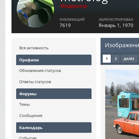
Модератор
ПУБЛИКАЦИЙ
ЗАРЕГИСТРИРОВАН
7619
Январь 1, 1970
Изображени
Вся активность
1
2
ДАЛЕЕ
Профили
Обновления статусов
Ответы статусов
Форумы
Темы
Сообщения
Календарь
События