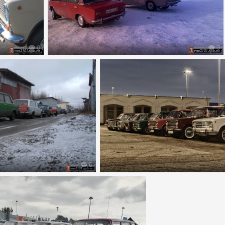
0
0
0