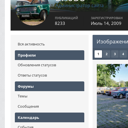
Администратор сайта
ПУБЛИКАЦИЙ
ЗАРЕГИСТРИРОВАН
8233
Июль 14, 2009
Изображени
Вся активность
1
2
3
4
Профили
Обновления статусов
Ответы статусов
Форумы
Темы
Сообщения
Календарь
События