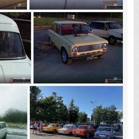
0
0
0
0