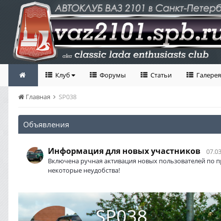
Клуб
Форумы
Статьи
Галерея
Главная
SP038
Объявления
Информация для новых участников
07.03
Включена ручная активация новых пользователей по п
некоторые неудобства!
SP038