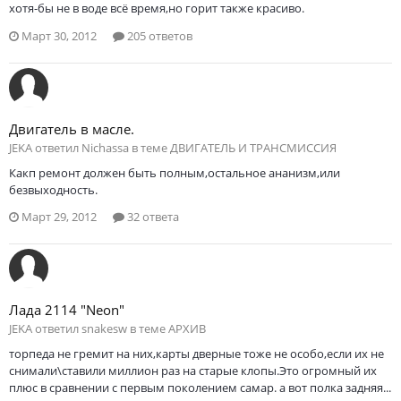
хотя-бы не в воде всё время,но горит также красиво.
Март 30, 2012
205 ответов
Двигатель в масле.
JEKA ответил Nichassa в теме
ДВИГАТЕЛЬ И ТРАНСМИССИЯ
Какп ремонт должен быть полным,остальное ананизм,или
безвыходность.
Март 29, 2012
32 ответа
Лада 2114 "Neon"
JEKA ответил snakesw в теме
АРХИВ
торпеда не гремит на них,карты дверные тоже не особо,если их не
снимали\ставили миллион раз на старые клопы.Это огромный их
плюс в сравнении с первым поколением самар. а вот полка задняя...