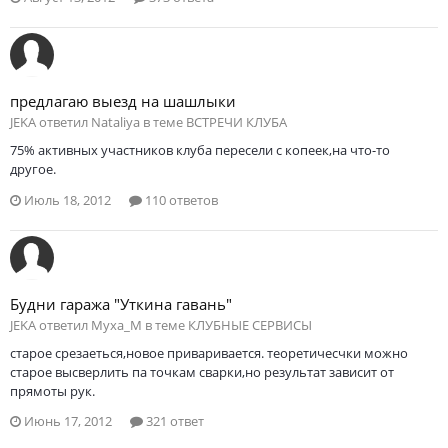
предлагаю выезд на шашлыки
JEKA ответил Nataliya в теме
ВСТРЕЧИ КЛУБА
75% активных участников клуба пересели с копеек,на что-то
другое.
Июль 18, 2012
110 ответов
Будни гаража "Уткина гавань"
JEKA ответил Myxa_M в теме
КЛУБНЫЕ СЕРВИСЫ
старое срезаеться,новое приваривается. теоретичесчки можно
старое высверлить па точкам сварки,но результат зависит от
прямоты рук.
Июнь 17, 2012
321 ответ