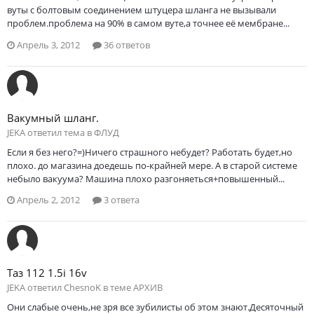
вуты с болтовым соединением штуцера шланга не вызывали
проблем.проблема на 90% в самом вуте,а точнее её мембране...
Апрель 3, 2012
36 ответов
Вакумный шланг.
JEKA ответил тема в
ФЛУД
Если я без него?=)Ничего страшного небудет? Работать будет,но
плохо. до магазина доедешь по-крайней мере. А в старой системе
небыло вакуума? Машина плохо разгоняеться+повышенный...
Апрель 2, 2012
3 ответа
Таз 112 1.5i 16v
JEKA ответил ChesnoK в теме
АРХИВ
Они слабые очень,не зря все зубилисты об этом знают.Десяточный