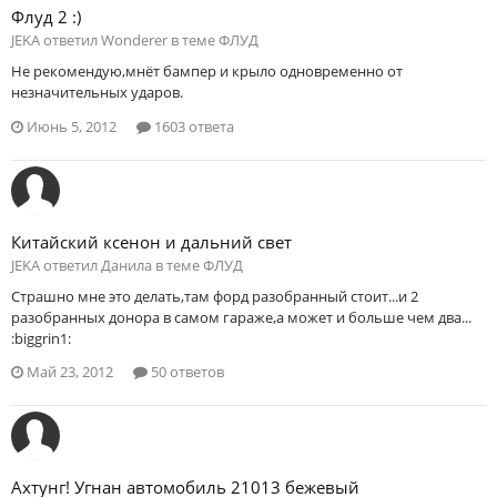
Флуд 2 :)
JEKA ответил Wonderer в теме
ФЛУД
Не рекомендую,мнёт бампер и крыло одновременно от
незначительных ударов.
Июнь 5, 2012
1603 ответа
Китайский ксенон и дальний свет
JEKA ответил Данила в теме
ФЛУД
Страшно мне это делать,там форд разобранный стоит...и 2
разобранных донора в самом гараже,а может и больше чем два...
:biggrin1:
Май 23, 2012
50 ответов
Ахтунг! Угнан автомобиль 21013 бежевый