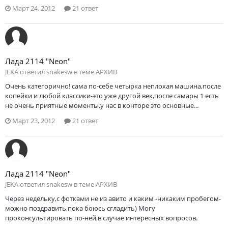
Март 24, 2012
21 ответ
Лада 2114 "Neon"
JEKA ответил snakesw в теме
АРХИВ
Очень категорично! сама по-себе четырка неплохая машина,после
копейки и любой классики-это уже другой век,после самары 1 есть
не очень приятные моменты,у нас в конторе это основные...
Март 23, 2012
21 ответ
Лада 2114 "Neon"
JEKA ответил snakesw в теме
АРХИВ
Через недельку,с фотками не из авито и каким -никаким пробегом-
можно поздравить,пока боюсь сгладить) Могу
проконсультировать по-ней,в случае интересных вопросов.