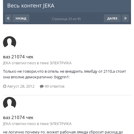
Весь контент JEKA
НАЗАД
ДАЛЕЕ
Страница 23 из 45
ваз 21074 чек
JEKA ответил neos в теме
ЭЛЕКТРИКА
Только не говори,что в опель не внедрить лямбду от 2110,а стоит
она вполне демократично :biggrin1:
Август 28, 2012
49 ответов
ваз 21074 чек
JEKA ответил neos в теме
ЭЛЕКТРИКА
не логично почему-то. может рабочая лямда сбросит расход до