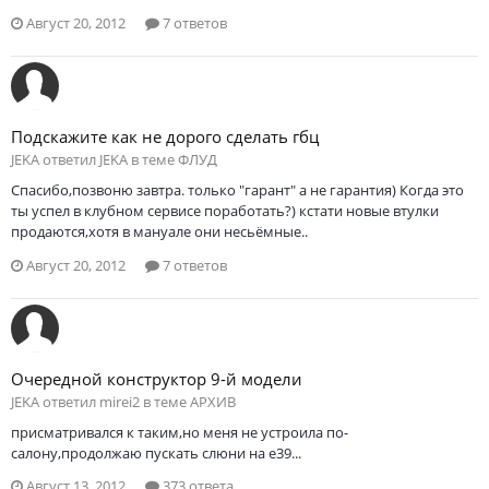
Август 20, 2012
7 ответов
Подскажите как не дорого сделать гбц
JEKA ответил JEKA в теме
ФЛУД
Спасибо,позвоню завтра. только "гарант" а не гарантия) Когда это
ты успел в клубном сервисе поработать?) кстати новые втулки
продаются,хотя в мануале они несьёмные..
Август 20, 2012
7 ответов
Очередной конструктор 9-й модели
JEKA ответил mirei2 в теме
АРХИВ
присматривался к таким,но меня не устроила по-
салону,продолжаю пускать слюни на е39...
Август 13, 2012
373 ответа