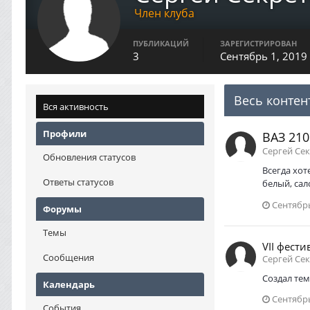
Член клуба
ПУБЛИКАЦИЙ
ЗАРЕГИСТРИРОВАН
3
Сентябрь 1, 2019
Весь контен
Вся активность
Профили
ВАЗ 210
Сергей Се
Обновления статусов
Всегда хот
Ответы статусов
белый, са
Сентябрь
Форумы
Темы
VII фести
Сообщения
Сергей Сек
Создал тем
Календарь
Сентябрь
События