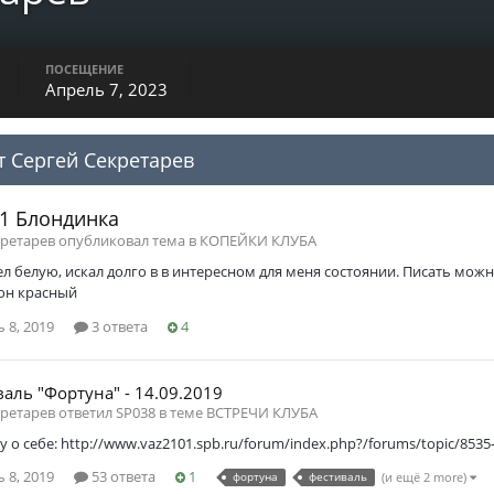
ПОСЕЩЕНИЕ
Апрель 7, 2023
т Сергей Секретарев
1 Блондинка
кретарев опубликовал тема в
КОПЕЙКИ КЛУБА
ел белую, искал долго в в интересном для меня состоянии. Писать можн
лон красный
 8, 2019
3 ответа
4
валь "Фортуна" - 14.09.2019
ретарев ответил SP038 в теме
ВСТРЕЧИ КЛУБА
у о себе: http://www.vaz2101.spb.ru/forum/index.php?/forums/topic/853
 8, 2019
53 ответа
1
фортуна
фестиваль
(и ещё 2 more)