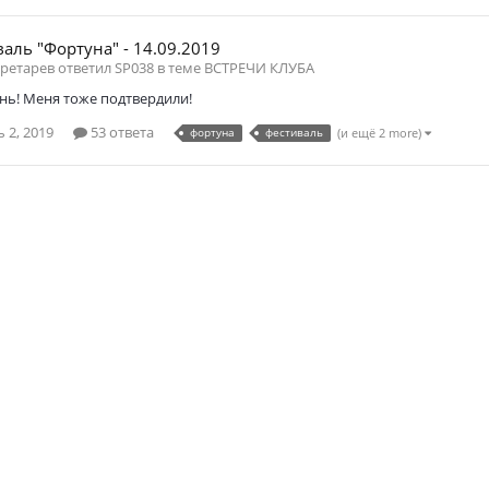
валь "Фортуна" - 14.09.2019
ретарев ответил SP038 в теме
ВСТРЕЧИ КЛУБА
нь! Меня тоже подтвердили!
 2, 2019
53 ответа
фортуна
фестиваль
(и ещё 2 more)