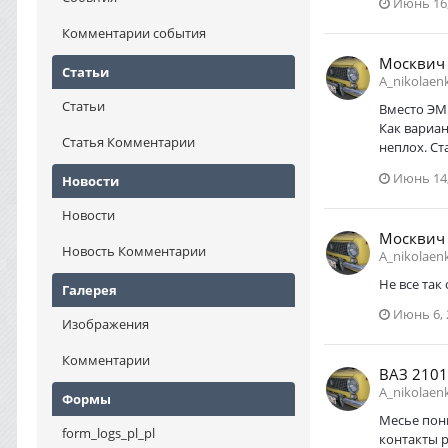
Июнь 16,
Комментарии события
Москвич
Статьи
A_nikolaen
Статьи
Вместо ЭМк
Как вариан
Статья Комментарии
неплох. Ст
Июнь 14,
Новости
Новости
Москвич
Новость Комментарии
A_nikolaen
Не все так
Галерея
Июнь 6, 
Изображения
Комментарии
ВАЗ 2101
A_nikolaen
Формы
Месье пони
form_logs_pl_pl
контакты р