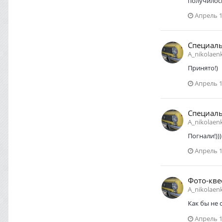
получилось
Апрель 1
Специаль
A_nikolaen
Принято!)
Апрель 1
Специаль
A_nikolaen
Погнали!)))
Апрель 1
Фото-кве
A_nikolaen
Как бы не 
Апрель 1