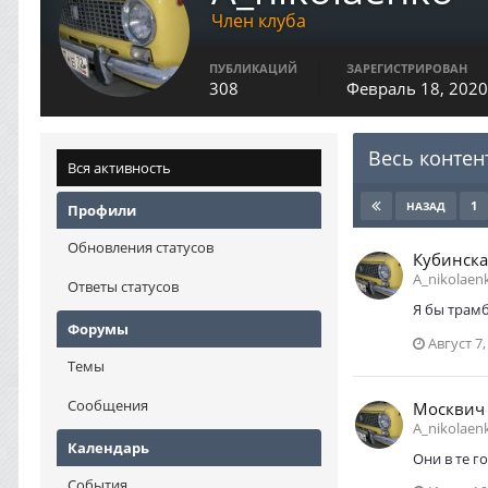
Член клуба
ПУБЛИКАЦИЙ
ЗАРЕГИСТРИРОВАН
308
Февраль 18, 2020
Весь контен
Вся активность
1
НАЗАД
Профили
Обновления статусов
Кубинска
A_nikolaen
Ответы статусов
Я бы трамб
Форумы
Август 7,
Темы
Сообщения
Москвич
A_nikolaen
Календарь
Они в те г
События