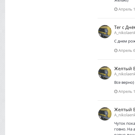
Апрель 1
Ter с Дн
A_nikolaen
С днем рож
Апрель 6
Желтый 
A_nikolaen
Все верно)
Апрель 1
Желтый 
A_nikolaen
Чуток пока
говно. На 
равно лучш