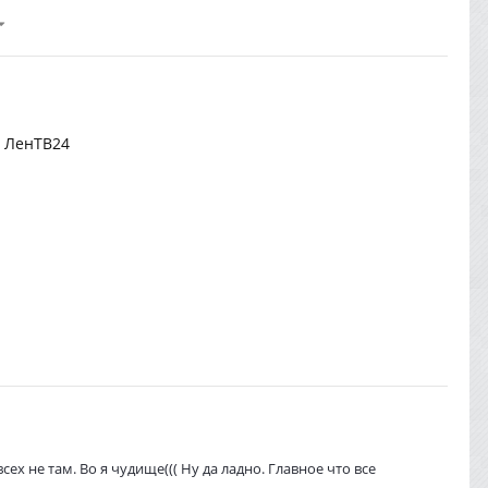
 ЛенТВ24
ех не там. Во я чудище((( Ну да ладно. Главное что все