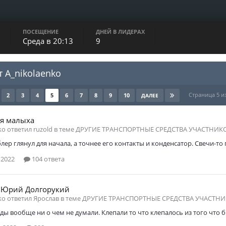
ПОСЕЩЕНИЕ
ДНЕЙ В ЛИДЕРАХ
Среда в 20:13
9
т A_nikolaenko
Страница 5 и
2
3
4
5
6
7
8
9
10
ДАЛЕЕ
я малыха
ko ответил ruzold в теме
ДРУГИЕ ТРАНСПОРТНЫЕ СРЕДСТВА УЧАСТНИК
лер глянул для начала, а точнее его контакты и конденсатор. Свечи-то 
 2022
104 ответа
 Юрий Долгорукий
ko ответил Ярослав в теме
ДРУГИЕ ТРАНСПОРТНЫЕ СРЕДСТВА УЧАСТНИ
оды вообще ни о чем не думали. Клепали то что клепалось из того что б