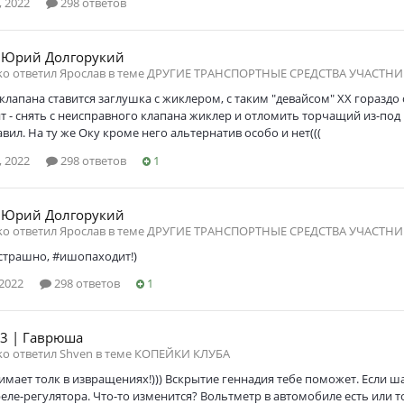
 2022
298 ответов
 Юрий Долгорукий
ko ответил Ярослав в теме
ДРУГИЕ ТРАНСПОРТНЫЕ СРЕДСТВА УЧАСТНИ
лапана ставится заглушка с жиклером, с таким "девайсом" ХХ гораздо 
т - снять с неисправного клапана жиклер и отломить торчащий из-под
авил. На ту же Оку кроме него альтернатив особо и нет(((
 2022
298 ответов
1
 Юрий Долгорукий
ko ответил Ярослав в теме
ДРУГИЕ ТРАНСПОРТНЫЕ СРЕДСТВА УЧАСТНИ
 страшно, #ишопаходит!)
2022
298 ответов
1
3 | Гаврюша
ko ответил Shven в теме
КОПЕЙКИ КЛУБА
мает толк в извращениях!))) Вскрытие геннадия тебе поможет. Если ш
еле-регулятора. Что-то изменится? Вольтметр в автомобиле есть или 