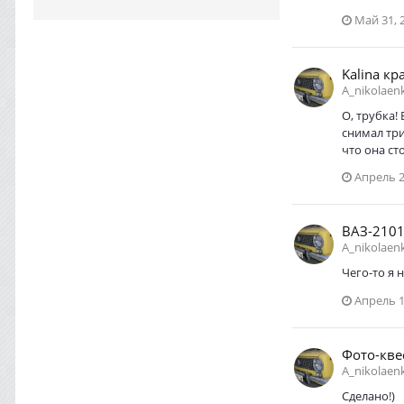
Май 31, 
Kalina кр
A_nikolaen
О, трубка!
снимал три
что она ст
Апрель 2
ВАЗ-2101
A_nikolaen
Чего-то я 
Апрель 1
Фото-кве
A_nikolaen
Сделано!)