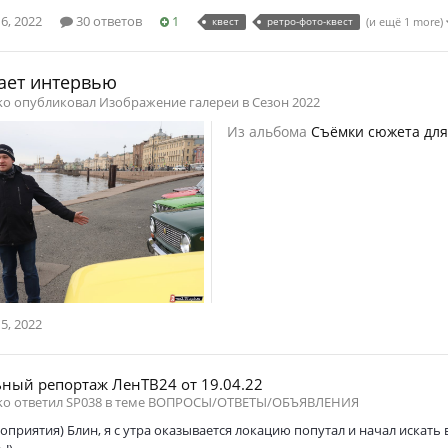
6, 2022
30 ответов
1
квест
ретро-фото-квест
(и ещё 1 more)
ает интервью
nko опубликовал Изображение галереи в
Сезон 2022
Из альбома
Съёмки сюжета для
5, 2022
ный репортаж ЛенТВ24 от 19.04.22
ko ответил SP038 в теме
ВОПРОСЫ/ОТВЕТЫ/ОБЪЯВЛЕНИЯ
оприятия) Блин, я с утра оказывается локацию попутал и начал искать вс