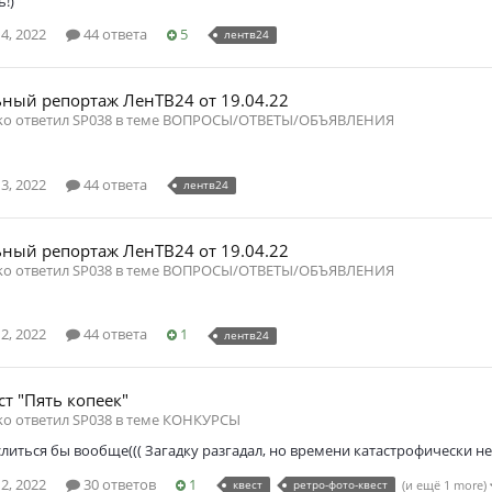
!)
4, 2022
44 ответа
5
лентв24
ный репортаж ЛенТВ24 от 19.04.22
ko ответил SP038 в теме
ВОПРОСЫ/ОТВЕТЫ/ОБЪЯВЛЕНИЯ
3, 2022
44 ответа
лентв24
ный репортаж ЛенТВ24 от 19.04.22
ko ответил SP038 в теме
ВОПРОСЫ/ОТВЕТЫ/ОБЪЯВЛЕНИЯ
2, 2022
44 ответа
1
лентв24
ст "Пять копеек"
ko ответил SP038 в теме
КОНКУРСЫ
слиться бы вообще((( Загадку разгадал, но времени катастрофически не х
2, 2022
30 ответов
1
квест
ретро-фото-квест
(и ещё 1 more)