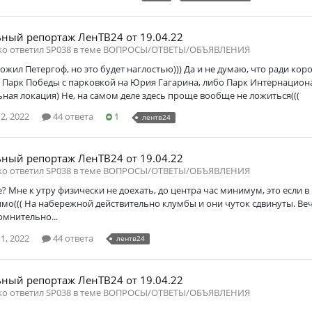
ный репортаж ЛенТВ24 от 19.04.22
ko ответил SP038 в теме
ВОПРОСЫ/ОТВЕТЫ/ОБЪЯВЛЕНИЯ
ожил Петергоф, но это будет наглостью))) Да и не думаю, что ради ко
Парк Победы с парковкой на Юрия Гагарина, либо Парк Интернационал
ная локация) Не, на самом деле здесь проще вообще не ложиться(((
2, 2022
44 ответа
1
лентв24
ный репортаж ЛенТВ24 от 19.04.22
ko ответил SP038 в теме
ВОПРОСЫ/ОТВЕТЫ/ОБЪЯВЛЕНИЯ
? Мне к утру физически не доехать, до центра час минимум, это если 
о((( На набережной действительно клумбы и они чуток сдвинуты. Вечер
омнительно...
1, 2022
44 ответа
лентв24
ный репортаж ЛенТВ24 от 19.04.22
ko ответил SP038 в теме
ВОПРОСЫ/ОТВЕТЫ/ОБЪЯВЛЕНИЯ