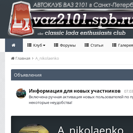
Клуб
Форумы
Статьи
Галерея
Главная
A_nikolaenko
Объявления
Информация для новых участников
07.03
Включена ручная активация новых пользователей по п
некоторые неудобства!
A_nikolaenko