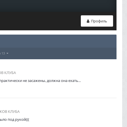
Профиль
з 13
ОВ КЛУБА
практически не засажены, должна она ехать...
КОВ КЛУБА
ыло под рукой(((