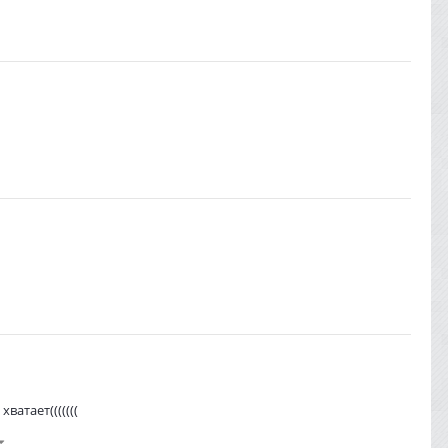
ватает(((((((