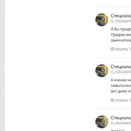
Специаль
A_nikolaen
Я бы предл
Предлагаю 
замечатель
Апрель 1
Специаль
A_nikolaen
А южнее не
невыполним
вот днем с
Апрель 1
Специаль
A_nikolaen
Желаю)