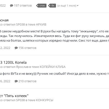
2022
197 ответов
сток
бк
(и ещё 1 more)
асная
ko ответил SP038 в теме
АРХИВ
 В самом неудобном месте! В руки бы нагадить тому "инжынеру", кто ее
жды. Так получилось. Изматерился весь. Туда же фиг руку засунешь, да 
ояла на болтах, шляпки которых изрядно подгнили. Секс тот еще, даже 
2, 2022
156 ответов
3 1200L Konela
ko ответил Ярослав в теме
КОПЕЙКИ КЛУБА
на фото ВУТа и не вижу))) Ручник не слабый? Иногда дело в нем, нужно
6, 2022
210 ответов
ст "Пять копеек"
ko ответил SP038 в теме
КОНКУРСЫ