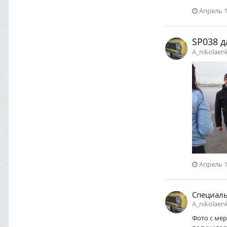
Апрель 1
SP038 д
A_nikolae
Апрель 1
Специаль
A_nikolaen
Фото с мер