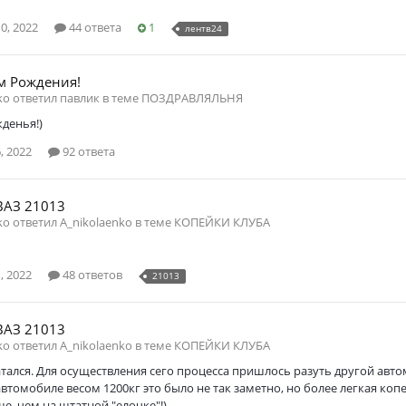
0, 2022
44 ответа
1
лентв24
ём Рождения!
ko ответил павлик в теме
ПОЗДРАВЛЯЛЬНЯ
денья!)
, 2022
92 ответа
ВАЗ 21013
ko ответил A_nikolaenko в теме
КОПЕЙКИ КЛУБА
, 2022
48 ответов
21013
ВАЗ 21013
ko ответил A_nikolaenko в теме
КОПЕЙКИ КЛУБА
тался. Для осуществления сего процесса пришлось разуть другой автомо
автомобиле весом 1200кг это было не так заметно, но более легкая копей
е, чем на штатной "елочке"!)