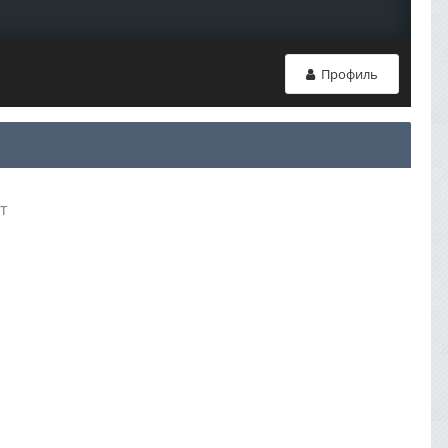
Профиль
т