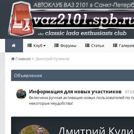
Клуб
Форумы
Статьи
Галерея
Главная
Дмитрий Куликов
Объявления
Информация для новых участников
07.03
Включена ручная активация новых пользователей по п
некоторые неудобства!
Дмитрий Кули