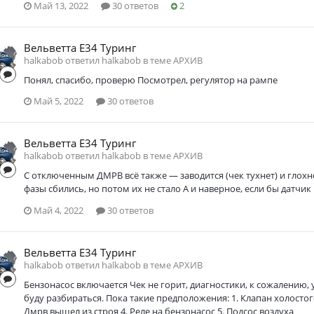
Май 13, 2022
30 ответов
2
Вельветта Е34 Туринг
halkabob ответил halkabob в теме
АРХИВ
Понял, спасибо, проверю Посмотрел, регулятор на рампе
Май 5, 2022
30 ответов
Вельветта Е34 Туринг
halkabob ответил halkabob в теме
АРХИВ
С отключенным ДМРВ всё также — заводится (чек тухнет) и глохне
фазы сбились, но потом их не стало А и наверное, если бы датчи
Май 4, 2022
30 ответов
Вельветта Е34 Туринг
halkabob ответил halkabob в теме
АРХИВ
Бензонасос включается Чек не горит, диагностики, к сожалению, 
буду разбираться. Пока такие предположения: 1. Клапан холостого
Дмрв вышел из строя 4. Реле на бензонасос 5. Подсос воздуха