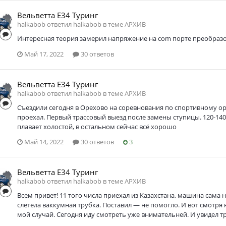
Вельветта Е34 Туринг
halkabob ответил halkabob в теме
АРХИВ
Интересная теория замерил напряжение на com порте преобразо
Май 17, 2022
30 ответов
Вельветта Е34 Туринг
halkabob ответил halkabob в теме
АРХИВ
Съездили сегодня в Орехово на соревнования по спортивному ор
проехал. Первый трассовый выезд после замены ступицы. 120-140
плавает холостой, в остальном сейчас всё хорошо
Май 14, 2022
30 ответов
3
Вельветта Е34 Туринг
halkabob ответил halkabob в теме
АРХИВ
Всем привет! 11 того числа приехал из Казахстана, машина сама 
слетела ваккумная трубка. Поставил — не помогло. И вот смотря
мой случай. Сегодня иду смотреть уже внимательней. И увидел тр