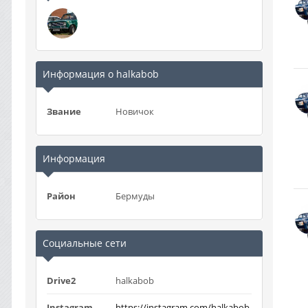
Информация о halkabob
Звание
Новичок
Информация
Район
Бермуды
Социальные сети
Drive2
halkabob
Instagram
https://instagram.com/halkabob