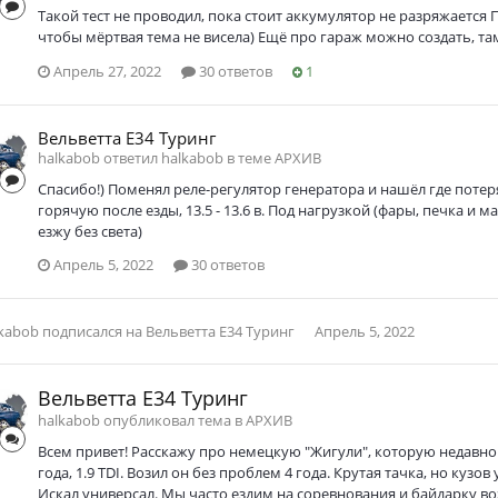
Такой тест не проводил, пока стоит аккумулятор не разряжается 
чтобы мёртвая тема не висела) Ещё про гараж можно создать, там
Апрель 27, 2022
30 ответов
1
Вельветта Е34 Туринг
halkabob ответил halkabob в теме
АРХИВ
Спасибо!) Поменял реле-регулятор генератора и нашёл где потеря 
горячую после езды, 13.5 - 13.6 в. Под нагрузкой (фары, печка и 
езжу без света)
Апрель 5, 2022
30 ответов
kabob
подписался на
Вельветта Е34 Туринг
Апрель 5, 2022
Вельветта Е34 Туринг
halkabob опубликовал тема в
АРХИВ
Всем привет! Расскажу про немецкую "Жигули", которую недавно
года, 1.9 TDI. Возил он без проблем 4 года. Крутая тачка, но кузо
Искал универсал. Мы часто ездим на соревнования и байдарку воз