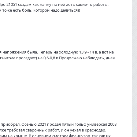
Про 21051 создам как начну по ней хоть какие-то работы,
 тоже есть боль, которой надо делиться))
напряжения была. Теперь на холодную 13.9 - 14 в, а вот на
магнитола проседает) на 0,6-0,8 в Продолжаю наблюдать, днем
 приобрел. Осенью 2021 продал пятый гольф универсал 2008
в уже требовал сварочных работ, и он уехал в Краснодар.
им на крыше. В основном смотрел французов, так как их...