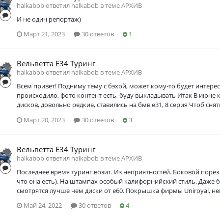
halkabob ответил halkabob в теме
АРХИВ
И не один репортаж)
Март 21, 2023
30 ответов
1
Вельветта Е34 Туринг
halkabob ответил halkabob в теме
АРХИВ
Всем привет! Подниму тему с бэхой, может кому-то будет интерес
происходило, фото контент есть, буду выкладывать Итак В июне 
дисков, довольно редкие, ставились на бмв е31, 8 серия Чтоб с
Март 20, 2023
30 ответов
3
Вельветта Е34 Туринг
halkabob ответил halkabob в теме
АРХИВ
Последнее время туринг возит. Из неприятностей. Боковой порез 
что она есть). На штампах особый калифорнийский стиль. Даже 
смотрятся лучше чем диски от е60. Покрышка фирмы Uniroyal, не
Май 24, 2022
30 ответов
4