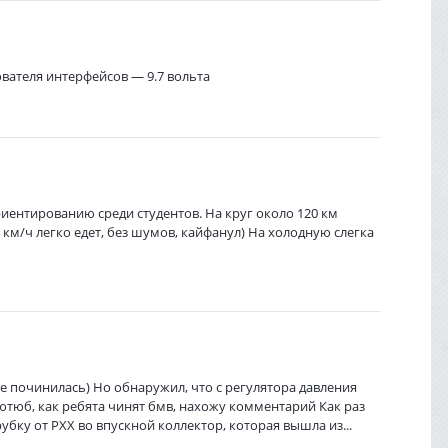
вателя интерфейсов — 9.7 вольта
иентированию среди студентов. На круг около 120 км
 км/ч легко едет, без шумов, кайфанул) На холодную слегка
не починилась) Но обнаружил, что с регулятора давления
 ютюб, как ребята чинят бмв, нахожу комментарий Как раз
убку от РХХ во впускной коллектор, которая вышла из...