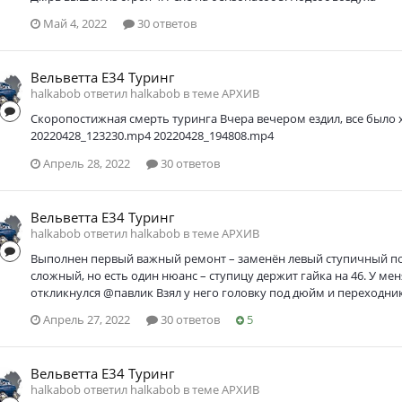
Май 4, 2022
30 ответов
Вельветта Е34 Туринг
halkabob ответил halkabob в теме
АРХИВ
Скоропостижная смерть туринга Вчера вечером ездил, все было х
20220428_123230.mp4 20220428_194808.mp4
Апрель 28, 2022
30 ответов
Вельветта Е34 Туринг
halkabob ответил halkabob в теме
АРХИВ
Выполнен первый важный ремонт – заменён левый ступичный под
сложный, но есть один нюанс – ступицу держит гайка на 46. У меня
откликнулся @павлик Взял у него головку под дюйм и переходник 
Апрель 27, 2022
30 ответов
5
Вельветта Е34 Туринг
halkabob ответил halkabob в теме
АРХИВ