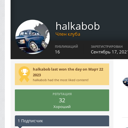
halkabob
Член клуба
ПУБЛИКАЦИЙ
ЗАРЕГИСТРИРОВАН
16
Сентябрь 17, 202
halkabob last won the day on Март 22
2023
halkabob had the most liked content!
РЕПУТАЦИЯ
32
Хороший
1 Подписчик