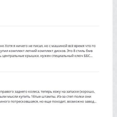
но Хотя я ничего не писал, но с машиной всё время что-то
купил комплект летний комплект дисков. Это 8 стиль бмв
нять центральные крышки, нужен специальный ключ ББС...
правого заднего колеса, теперь езжу на запаске (хорошо,
были мысли купить 16тые штампы. Из-за степ полки они
много потресковшаяся, но еще походит, возможно завод...