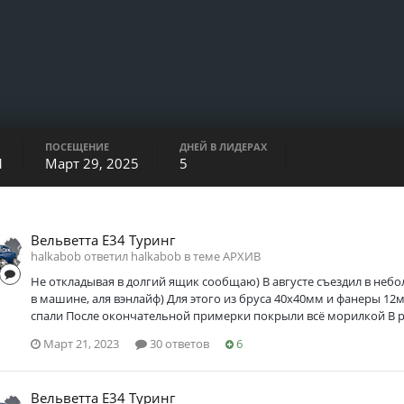
ПОСЕЩЕНИЕ
ДНЕЙ В ЛИДЕРАХ
1
Март 29, 2025
5
Вельветта Е34 Туринг
halkabob ответил halkabob в теме
АРХИВ
Не откладывая в долгий ящик сообщаю) В августе съездил в неб
в машине, аля вэнлайф) Для этого из бруса 40х40мм и фанеры 12
спали После окончательной примерки покрыли всё морилкой В ра
Март 21, 2023
30 ответов
6
Вельветта Е34 Туринг