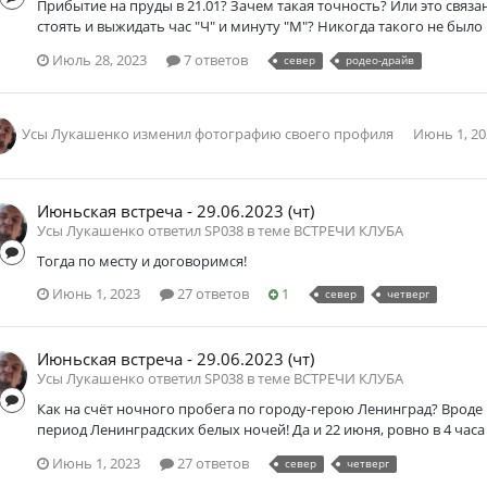
Прибытие на пруды в 21.01? Зачем такая точность? Или это связ
стоять и выжидать час "Ч" и минуту "М"? Никогда такого не было и 
Июль 28, 2023
7 ответов
север
родео-драйв
Усы Лукашенко
изменил фотографию своего профиля
Июнь 1, 20
Июньская встреча - 29.06.2023 (чт)
Усы Лукашенко ответил SP038 в теме
ВСТРЕЧИ КЛУБА
Тогда по месту и договоримся!
Июнь 1, 2023
27 ответов
1
север
четверг
Июньская встреча - 29.06.2023 (чт)
Усы Лукашенко ответил SP038 в теме
ВСТРЕЧИ КЛУБА
Как на счёт ночного пробега по городу-герою Ленинград? Вроде и
период Ленинградских белых ночей! Да и 22 июня, ровно в 4 часа ут
Июнь 1, 2023
27 ответов
север
четверг