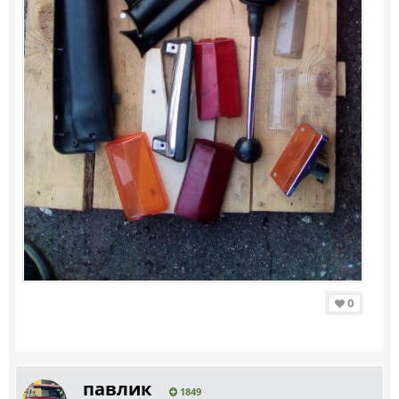
0
павлик
1849