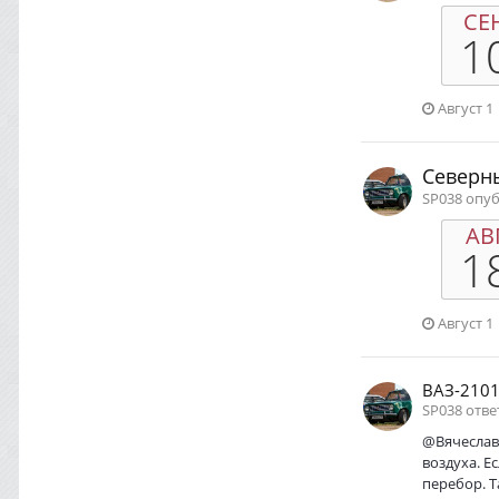
СЕ
1
Август 1
Северны
SP038 опу
АВ
1
Август 1
ВАЗ-2101
SP038 отве
@Вячеслав,
воздуха. Е
перебор. Т