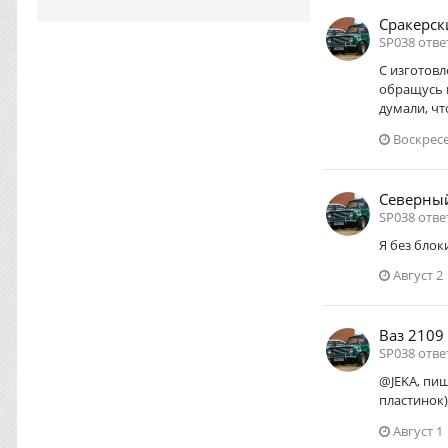
Сракерск
SP038 отве
С изготовл
обращусь к
думали, чт
Воскресе
Северный
SP038 отве
Я без блок
Август 2
Ваз 2109
SP038 отве
@JEKA, пиш
пластинок)
Август 1