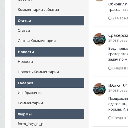
Обновил пе
трассы на 
Комментарии события
21 час н
Статьи
Статьи
Сракерск
SP038 отве
Статья Комментарии
Веду прямо
Новости
сракерском
задач по м
Новости
Вчера в 
Новость Комментарии
Галерея
ВАЗ-2101
SP038 отве
Изображения
Поздравляю
Комментарии
одеваешь, 
нормы. И, 
Формы
Среда в 
form_logs_pl_pl