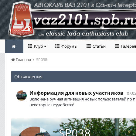
Клуб
Форумы
Статьи
Галерея
Главная
SP038
Объявления
Информация для новых участников
07.03
Включена ручная активация новых пользователей по п
некоторые неудобства!
SP038