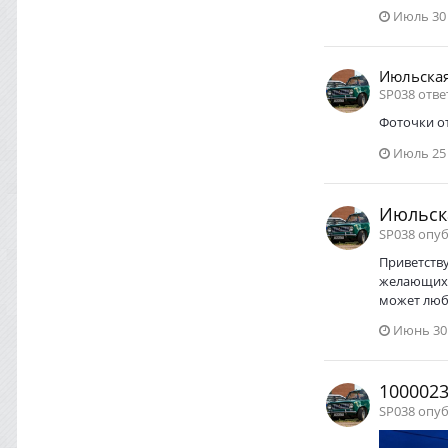
Июль 30
Июльская
SP038 отве
Фоточки о
Июль 25
Июльска
SP038 опу
Приветству
желающих п
может любо
Июнь 30
1000023
SP038 опу