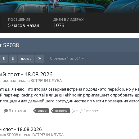
ПОСЕЩЕНИЕ
ДНЕЙ В ЛИДЕРАХ
5 часов назад
1073
т SP038
Страница 1 из 307
5
6
ДАЛЕЕ
й спот - 18.08.2026
бликовал тема в
ВСТРЕЧИ КЛУБА
т! Да, я знаю, что вторая северная встреча подряд - это перебор, но у 
 партнёр Racing Portal в лице @TekhnoRing приглашает опробовать дри
площадки для дальнейшего сотрудничества по части проведения автом
5 ответов
север
встреча
(и ещё 2 more)
 спот - 18.08.2026
тил SP038 в теме
ВСТРЕЧИ КЛУБА