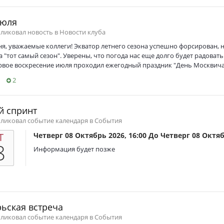
июля
бликовал новость в
Новости клуба
я, уважаемые коллеги! Экватор летнего сезона успешно форсирован, 
 "тот самый сезон". Уверены, что погода нас еще долго будет радоват
рвое воскресение июля проходил ежегодный праздник "День Москвича", 
2
й спринт
бликовал событие календаря в
События
Т
Четверг 08 Октябрь 2026, 16:00
До
Четверг 08 Октяб
8
Информация будет позже
ьская встреча
бликовал событие календаря в
События