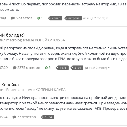
рвый пост! Во первых, попросили перенести встречу на вторник, 18 авг
своем авто.
азад
5 ответов
1
север
встреча
(и ещё 2 more)
ий болид (с)
тил metrolog в теме
КОПЕЙКИ КЛУБА
й репортаж из своей дюрёвни, куда я отправился не только лишь уста
у болиду. На дачу, кстати говоря, ехали клубной колонной из двух 
ашине была проверка зазоров в ГРМ, которую можно было бы и не дела
07:29
2375 ответов
5
1975
2101
(и ещё 2 more)
 Копейка
тил Вячеслав в теме
КОПЕЙКИ КЛУБА
 с выездом Неисправность электрики похожа на пробитый диод в мост
генератор при такой неисправности начинает греться. При заведенно
конечно, если "массу" не скинуть, утечка высаживает АКБ. Проверь все
05:24
77 ответов
1974