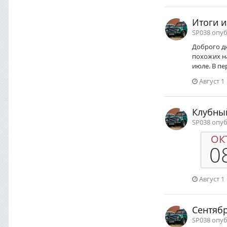
Итоги 
SP038 опу
Доброго дн
похожих на
июле. В пе
Август 1
Клубны
SP038 опу
ОК
0
Август 1
Сентябр
SP038 опу