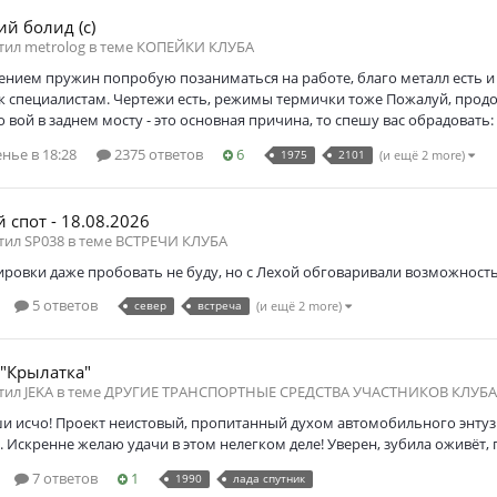
ий болид (с)
тил metrolog в теме
КОПЕЙКИ КЛУБА
ением пружин попробую позаниматься на работе, благо металл есть и 
 специалистам. Чертежи есть, режимы термички тоже Пожалуй, продолж
о вой в заднем мосту - это основная причина, то спешу вас обрадовать
нье в 18:28
2375 ответов
6
1975
2101
(и ещё 2 more)
 спот - 18.08.2026
тил SP038 в теме
ВСТРЕЧИ КЛУБА
ировки даже пробовать не буду, но с Лехой обговаривали возможность
5 ответов
север
встреча
(и ещё 2 more)
 "Крылатка"
тил JEKA в теме
ДРУГИЕ ТРАНСПОРТНЫЕ СРЕДСТВА УЧАСТНИКОВ КЛУБА
и исчо! Проект неистовый, пропитанный духом автомобильного энтузиа
. Искренне желаю удачи в этом нелегком деле! Уверен, зубила оживёт,
7 ответов
1
1990
лада спутник