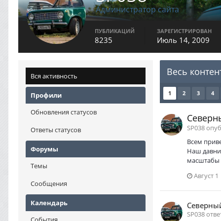
Администратор сайта
ПУБЛИКАЦИЙ
ЗАРЕГИСТРИРОВАН
8235
Июль 14, 2009
Весь контен
Вся активность
1
2
3
4
Профили
Обновления статусов
Северны
SP038 опу
Ответы статусов
Всем приве
Форумы
Наш давний
масштабы 
Темы
Август 1
Сообщения
Календарь
Северный
SP038 отве
События