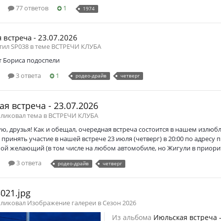
77 ответов
1
1974
 встреча - 23.07.2026
тил SP038 в теме
ВСТРЕЧИ КЛУБА
т Бориса подоспели
3 ответа
1
родео-драйв
четверг
я встреча - 23.07.2026
бликовал тема в
ВСТРЕЧИ КЛУБА
ю, друзья! Как и обещал, очередная встреча состоится в нашем излюб
ринять участие в нашей встрече 23 июля (четверг) в 20:00 по адресу пр
й желающий (в том числе на любом автомобиле, но Жигули в приорите
3 ответа
родео-драйв
четверг
021.jpg
бликовал Изображение галереи в
Сезон 2026
Из альбома
Июльская встреча -