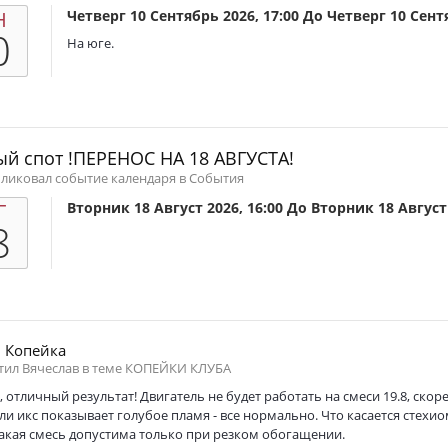
Н
Четверг 10 Сентябрь 2026, 17:00
До
Четверг 10 Сентя
0
На юге.
й спот !ПЕРЕНОС НА 18 АВГУСТА!
бликовал событие календаря в
События
Г
Вторник 18 Август 2026, 16:00
До
Вторник 18 Август 
8
 Копейка
тил Вячеслав в теме
КОПЕЙКИ КЛУБА
 отличный результат! Двигатель не будет работать на смеси 19.8, скоре
сли икс показывает голубое пламя - все нормально. Что касается стехи
акая смесь допустима только при резком обогащении.