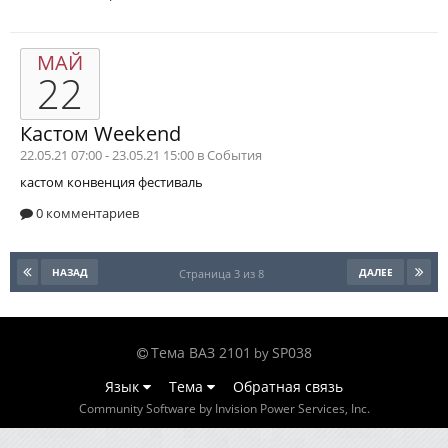
МАЙ
22
Кастом Weekend
22.05.21 07:00 - 23.05.21 15:00 в
События
кастом конвенция
фестиваль
0 комментариев
НАЗАД
ДАЛЕЕ
Страница 3 из 8
Тема ВАЗ 2101
SP038
by
Язык
Тема
Обратная связь
Community Software by Invision Power Services, Inc.