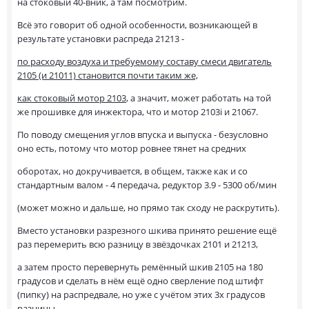
на стоковый 40-вник, а там посмотрим.
Всё это говорит об одной особенности, возникающей в
результате установки распреда 21213 -
по расходу воздуха и требуемому составу смеси двигатель
2105 (и 21011) становится почти таким же,
как стоковый мотор 2103
, а значит, может работать на той
же прошивке для инжектора, что и мотор 2103i и 21067.
По поводу смещения углов впуска и выпуска - безусловно
оно есть, потому что мотор ровнее тянет на средних
оборотах, но докручивается, в общем, также как и со
стандартным валом - 4 передача, редуктор 3.9 - 5300 об/мин
(может можно и дальше, но прямо так сходу не раскрутить).
Вместо установки разрезного шкива принято решение ещё
раз перемерить всю разницу в звёздочках 2101 и 21213,
а затем просто перевернуть ремённый шкив 2105 на 180
градусов и сделать в нём ещё одно сверление под штифт
(пипку) на распредвале, но уже с учётом этих 3х градусов
разницы.