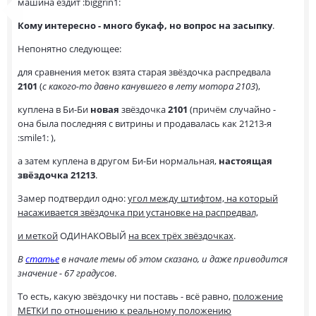
машина ездит :biggrin1:
Кому интересно - много букаф, но вопрос на засыпку
.
Непонятно следующее:
для сравнения меток взята старая звёздочка распредвала
2101
(
с какого-то давно канувшего в лету мотора 2103
),
куплена в Би-Би
новая
звёздочка
2101
(причём случайно -
она была последняя с витрины и продавалась как 21213-я
:smile1: ),
а затем куплена в другом Би-Би нормальная,
настоящая
звёздочка 21213
.
Замер подтвердил одно:
угол между штифтом, на который
насаживается звёздочка при установке на распредвал,
и меткой
ОДИНАКОВЫЙ
на всех трёх звёздочках
.
В
статье
в начале темы об этом сказано, и даже приводится
значение - 67 градусов
.
То есть, какую звёздочку ни поставь - всё равно,
положение
МЕТКИ по отношению к реальному положению