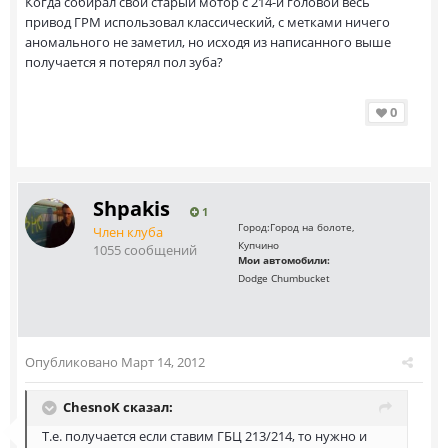
Когда собирал свой старый мотор с 214-й головой весь
привод ГРМ использовал классический, с метками ничего
аномального не заметил, но исходя из написанного выше
получается я потерял пол зуба?
0
Shpakis
1
Город:
Город на болоте,
Член клуба
Купчино
1055 сообщений
Мои автомобили:
Dodge Chumbucket
Опубликовано
Март 14, 2012
ChesnoK сказал:
Т.е. получается если ставим ГБЦ 213/214, то нужно и