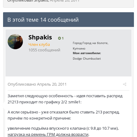
Опубликовал
Shpakis
,
Апрель 20, 2011
В этой теме 14 сообщений
Shpakis
1
Город:
Город на болоте,
Член клуба
Купчино
1055 сообщений
Мои автомобили:
Dodge Chumbucket
Опубликовано
Апрель 20, 2011
Заметил следующую особенность - идея поставить распред
21213 приходит по графику 2/2 :smile1:
А если серьёзно - уже отказался было ставить 213 распред,
причём по конкретной причине:
увеличение подъёма впускного клапана (с 9.8 до 10.7 мм),
нагрузка на ремень ГРМ должна возрасти
.