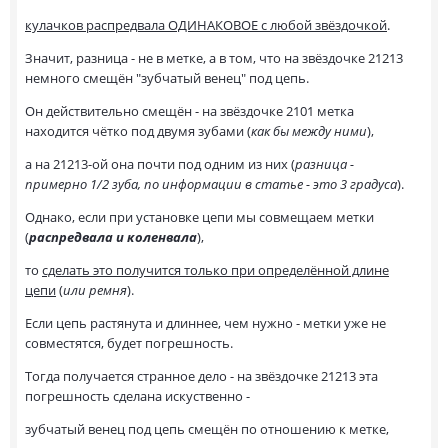
кулачков распредвала ОДИНАКОВОЕ с любой звёздочкой
.
Значит, разница - не в метке, а в том, что на звёздочке 21213
немного смещён "зубчатый венец" под цепь.
Он действительно смещён - на звёздочке 2101 метка
находится чётко под двумя зубами (
как бы между ними
),
а на 21213-ой она почти под одним из них (
разница -
примерно 1/2 зуба, по информации в статье - это 3 градуса
).
Однако, если при установке цепи мы совмещаем метки
(
распредвала и коленвала
),
то
сделать это получится только при определённой длине
цепи
(
или ремня
).
Если цепь растянута и длиннее, чем нужно - метки уже не
совместятся, будет погрешность.
Тогда получается странное дело - на звёздочке 21213 эта
погрешность сделана искуственно -
зубчатый венец под цепь смещён по отношению к метке,