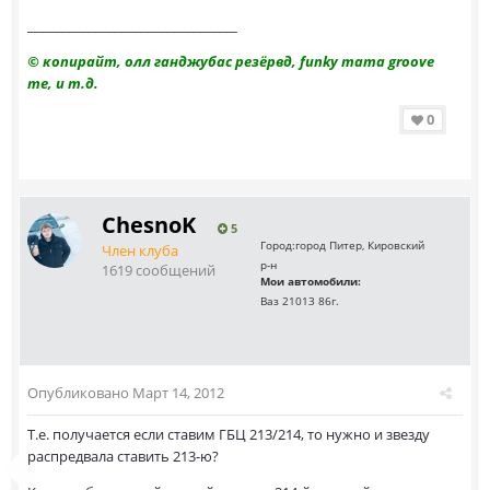
________________________________
© копирайт, олл ганджубас резёрвд, funky mama groove
me, и т.д.
0
ChesnoK
5
Город:
город Питер, Кировский
Член клуба
р-н
1619 сообщений
Мои автомобили:
Ваз 21013 86г.
Опубликовано
Март 14, 2012
Т.е. получается если ставим ГБЦ 213/214, то нужно и звезду
распредвала ставить 213-ю?