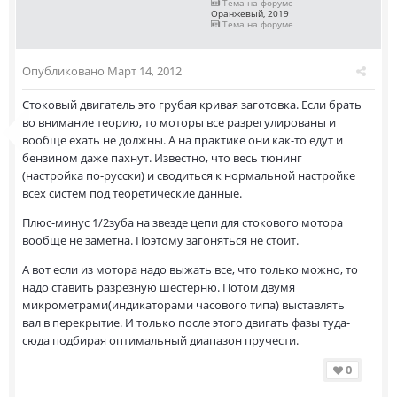
Тема на форуме
Оранжевый, 2019
Тема на форуме
Опубликовано
Март 14, 2012
Стоковый двигатель это грубая кривая заготовка. Если брать
во внимание теорию, то моторы все разрегулированы и
вообще ехать не должны. А на практике они как-то едут и
бензином даже пахнут. Известно, что весь тюнинг
(настройка по-русски) и сводиться к нормальной настройке
всех систем под теоретические данные.
Плюс-минус 1/2зуба на звезде цепи для стокового мотора
вообще не заметна. Поэтому загоняться не стоит.
А вот если из мотора надо выжать все, что только можно, то
надо ставить разрезную шестерню. Потом двумя
микрометрами(индикаторами часового типа) выставлять
вал в перекрытие. И только после этого двигать фазы туда-
сюда подбирая оптимальный диапазон пручести.
0