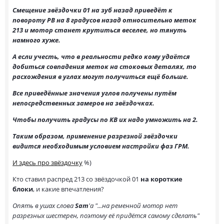
Смещение звёздочки 01 на зуб назад приведёт к
повороту РВ на 8 градусов назад относительно меток
213 и мотор станет крутиться веселее, но тянуть
намного хуже.
А если учесть, что в реальности редко кому удаётся
добиться совпадения меток на стоковых деталях, то
расхождения в углах могут получиться ещё больше.
Все приведённые значения углов получены путём
непосредственных замеров на звёздочках.
Чтобы получить градусы по КВ их надо умножить на 2.
Таким образом, применение разрезной звёздочки
видится необходимым условием настройки фаз ГРМ.
И здесь про звёздочку
%)
Кто ставил распред 213 со звёздочкой 01
на короткие
блоки
, и какие впечатления?
Опять в ушах слова
Sam
'а "...на ременной мотор нет
разрезных шестерен, поэтому её придётся самому сделать"