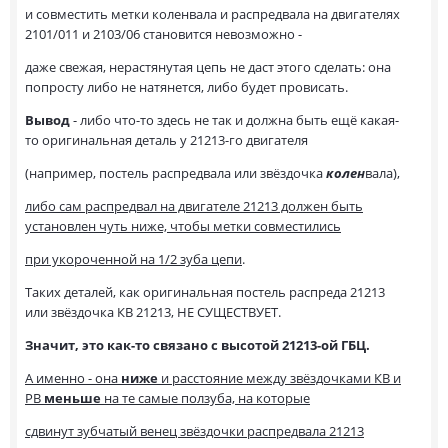
и совместить метки коленвала и распредвала на двигателях
2101/011 и 2103/06 становится невозможно -
даже свежая, нерастянутая цепь не даст этого сделать: она
попросту либо не натянется, либо будет провисать.
Вывод
- либо что-то здесь не так и должна быть ещё какая-
то оригинальная деталь у 21213-го двигателя
(например, постель распредвала или звёздочка
колен
вала),
либо сам распредвал на двигателе 21213 должен быть
установлен чуть ниже, чтобы метки совместились
при укороченной на 1/2 зуба цепи
.
Таких деталей, как оригинальная постель распреда 21213
или звёздочка КВ 21213, НЕ СУЩЕСТВУЕТ.
Значит, это как-то связано с высотой 21213-ой ГБЦ.
А именно - она
ниже
и расстояние между звёздочками КВ и
РВ
меньше
на те самые ползуба, на которые
сдвинут зубчатый венец звёздочки распредвала 21213