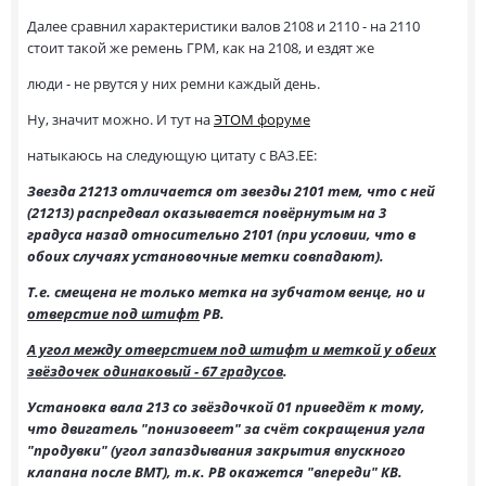
Далее сравнил характеристики валов 2108 и 2110 - на 2110
стоит такой же ремень ГРМ, как на 2108, и ездят же
люди - не рвутся у них ремни каждый день.
Ну, значит можно. И тут на
ЭТОМ форуме
натыкаюсь на следующую цитату с ВАЗ.ЕЕ:
Звезда 21213 отличается от звезды 2101 тем, что с ней
(21213) распредвал оказывается повёрнутым на 3
градуса назад относительно 2101 (при условии, что в
обоих случаях установочные метки совпадают).
Т.е. смещена не только метка на зубчатом венце, но и
отверстие под штифт
РВ.
А угол между отверстием под штифт и меткой у обеих
звёздочек одинаковый - 67 градусов
.
Установка вала 213 со звёздочкой 01 приведёт к тому,
что двигатель "понизовеет" за счёт сокращения угла
"продувки" (угол запаздывания закрытия впускного
клапана после ВМТ), т.к. РВ окажется "впереди" КВ.