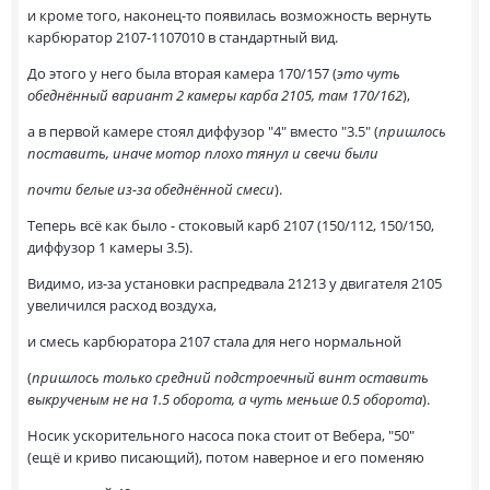
и кроме того, наконец-то появилась возможность вернуть
карбюратор 2107-1107010 в стандартный вид.
До этого у него была вторая камера 170/157 (
это чуть
обеднённый вариант 2 камеры карба 2105, там 170/162
),
а в первой камере стоял диффузор "4" вместо "3.5" (
пришлось
поставить, иначе мотор плохо тянул и свечи были
почти белые
из-за обеднённой смеси
).
Теперь всё как было - стоковый карб 2107 (150/112, 150/150,
диффузор 1 камеры 3.5).
Видимо, из-за установки распредвала 21213 у двигателя 2105
увеличился расход воздуха,
и смесь карбюратора 2107 стала для него нормальной
(
пришлось только средний подстроечный винт оставить
выкрученым не на 1.5 оборота, а чуть меньше 0.5 оборота
).
Носик ускорительного насоса пока стоит от Вебера, "50"
(ещё и криво писающий), потом наверное и его поменяю