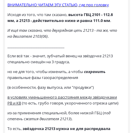
ВНИМАТЕЛЬНО ЧИТАЕМ ЭТУ СТАТЬЮ, где про головку
Исходя из того, что там сказано,
высота ГБЦ 2101 - 112.8
мм, а 21213 - действительно ниже и равна 111.0 мм
.
И ещё там сказано, что двухрядная цепь 21213 - та же, что
на двигателе 2103(06)
.
________________________________
Если всё так - значит, зубчатый венец на звёздочке 21213
специально смещён на 3 градуса,
но не для того, чтобы изменить, а чтобы
сохранить
правильные фазы газораспределения
(в особенности, фазу выпуска, или "продувки")
в условиях уменьшенного расстояния между звёздочками
РВ и КВ
(то есть, грубо говоря, укороченного отрезка цепи)
из-за применения специальной, более низкой ГБЦ (
под
степень сжатия двигателя 21213
).
То есть,
звёздочка 21213 нужна не для распредвала