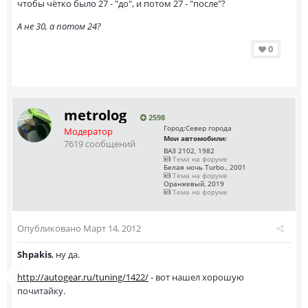
чтобы чётко было 27 - "до", и потом 27 - "после"?
А не 30, а потом 24?
0
metrolog
2598
Город:
Север города
Модератор
Мои автомобили:
7619 сообщений
ВАЗ 2102, 1982
Тема на форуме
Белая ночь Turbo., 2001
Тема на форуме
Оранжевый, 2019
Тема на форуме
Опубликовано
Март 14, 2012
Shpakis
, ну да.
http://autogear.ru/tuning/1422/
- вот нашел хорошую
почитайку.