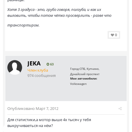
Хотя 3 градуса - это, грубо говоря, ползуба, и как их
выловить, чтобы потом чётко просверлить - разве что
транспортиром.
0
JEKA
63
Город:
СПБ, Купчино,
Член клуба
Дунайский проспект
974 сообщения
Мои автомобили:
Volkswagen
Опубликовано
Март 7, 2012
Для статистики,а мотор выше 4х тысяч у тебя
выкручиваеться на нём?