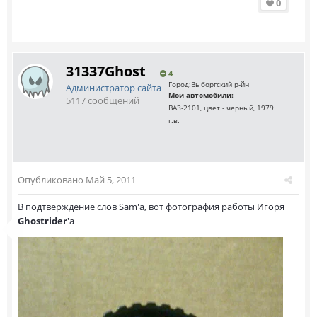
0
31337Ghost
4
Город:
Выборгский р-йн
Администратор сайта
Мои автомобили:
5117 сообщений
ВАЗ-2101, цвет - черный, 1979
г.в.
Опубликовано
Май 5, 2011
В подтверждение слов Sam'а, вот фотография работы Игоря
Ghostrider
'а