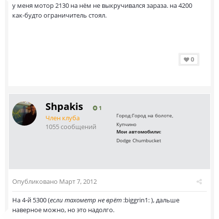
у меня мотор 2130 на нём не выкручивался зараза. на 4200
как-будто ограничитель стоял.
0
Shpakis
1
Город:
Город на болоте,
Член клуба
Купчино
1055 сообщений
Мои автомобили:
Dodge Chumbucket
Опубликовано
Март 7, 2012
На 4-й 5300 (
если тахометр не врёт
:biggrin1: ), дальше
наверное можно, но это надолго.