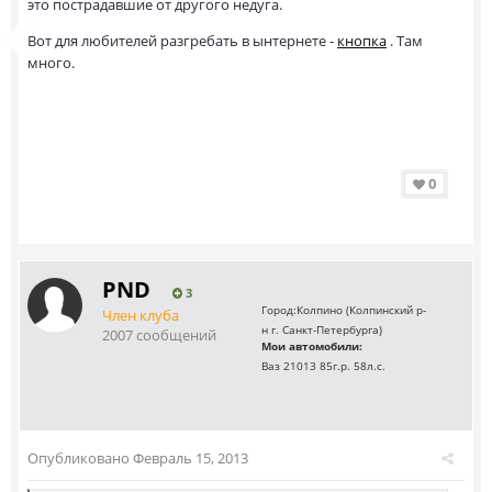
это пострадавшие от другого недуга.
Вот для любителей разгребать в ынтернете -
кнопка
. Там
много.
0
PND
3
Город:
Колпино (Колпинский р-
Член клуба
н г. Санкт-Петербурга)
2007 сообщений
Мои автомобили:
Ваз 21013 85г.р. 58л.с.
Опубликовано
Февраль 15, 2013