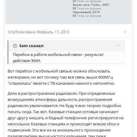
Тема на форуме
Белая ночь Turbo., 2001
Тема на форуме
Оранжевый, 2019
Тема на форуме
Опубликовано
Февраль 17, 2013
Sam сказал:
Перебои в работе мобильной связи - результат
действия ЭМИ.
Вот перебои с мобильной связью можно обосновать
метеорами, но вот почему там вся связь выше 600МГц
"отвалилась" вместе с ТВ-каналами немного непонятно.
Дело в распространении радиоволн. При определенных
возмущениях атмосферы дальность распространения
радиоволн увеличивается. Не буду я всю теорию подробно
писать сюда. Так вот, базовые станции сотовые начинают
друг-другу мешать и бедный телефончик регистрируется на
нескольких базовых станциях и происходят всякие сбои и
подвисания. Это все из-за аномального прохождения
радиоволн(Чем выше частота излучения, тем реже