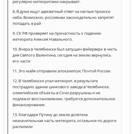
регулярно метеоритами накрывает.
8. В думе ищут адекватный ответ на наглые происки
неба. Возможно, россиянам законодательно запретят
попадать в рай
9. СК РФ проверяет на причастность к падению
метеорита Алексея Навального.
10. Вчера в Челябинске был запущен фейерверк в честь
дня Святого Валентина, сегодня на землю вернулись
его части
11. Это майя отправили апокалипсис Почтой России
12. В Челябинске упал метеорит, в результате
пострадало здание цинкового завода в Челябинске,
олимпийские объекты в Сочи разрушены и не
подлежат восстановлению, требуется дополнительное
финансирование
13. благодаря Путину до земли долетела
незначительная часть метеорита, остальное по дороге
распилили