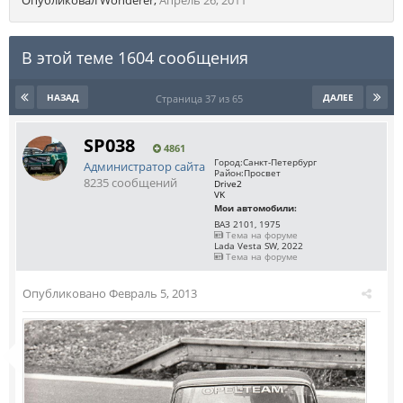
Опубликовал
Wonderer
,
Апрель 26, 2011
В этой теме 1604 сообщения
НАЗАД
ДАЛЕЕ
Страница 37 из 65
SP038
4861
Город:
Санкт-Петербург
Администратор сайта
Район:
Просвет
8235 сообщений
Drive2
VK
Мои автомобили:
ВАЗ 2101, 1975
Тема на форуме
Lada Vesta SW, 2022
Тема на форуме
Опубликовано
Февраль 5, 2013