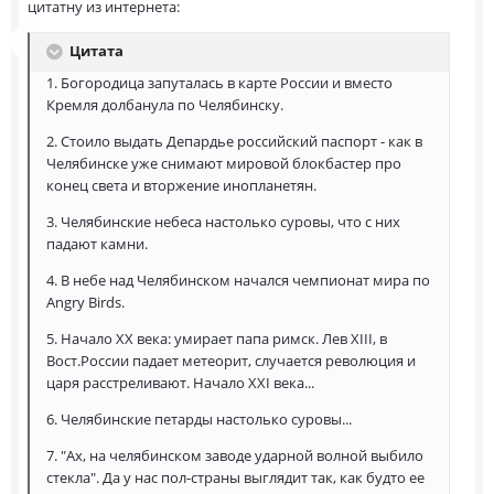
цитатну из интернета:
Цитата
1. Богородица запуталась в карте России и вместо
Кремля долбанула по Челябинску.
2. Стоило выдать Депардье российский паспорт - как в
Челябинске уже снимают мировой блокбастер про
конец света и вторжение инопланетян.
3. Челябинские небеса настолько суровы, что с них
падают камни.
4. В небе над Челябинском начался чемпионат мира по
Angry Birds.
5. Начало XX века: умирает папа римск. Лев XIII, в
Вост.России падает метеорит, случается революция и
царя расстреливают. Начало XXI века...
6. Челябинские петарды настолько суровы...
7. "Ах, на челябинском заводе ударной волной выбило
стекла". Да у нас пол-страны выглядит так, как будто ее