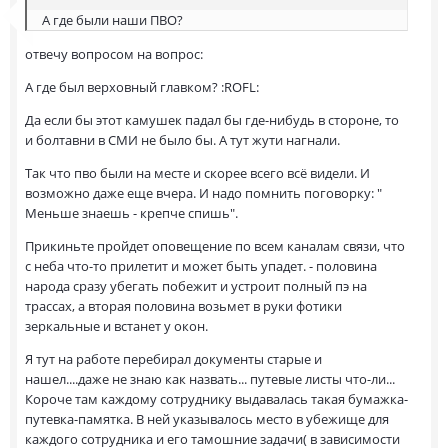
А где были наши ПВО?
отвечу вопросом на вопрос:
А где был верховный главком? :ROFL:
Да если бы этот камушек падал бы где-нибудь в стороне, то
и болтавни в СМИ не было бы. А тут жути нагнали.
Так что пво были на месте и скорее всего всё видели. И
возможно даже еще вчера. И надо помнить поговорку: "
Меньше знаешь - крепче спишь".
Прикиньте пройдет оповещение по всем каналам связи, что
с неба что-то прилетит и может быть упадет. - половина
народа сразу убегать побежит и устроит полный пэ на
трассах, а вторая половина возьмет в руки фотики
зеркальные и встанет у окон.
Я тут на работе перебирал документы старые и
нашел....даже не знаю как назвать... путевые листы что-ли...
Короче там каждому сотруднику выдавалась такая бумажка-
путевка-памятка. В ней указывалось место в убежище для
каждого сотрудника и его тамошние задачи( в зависимости