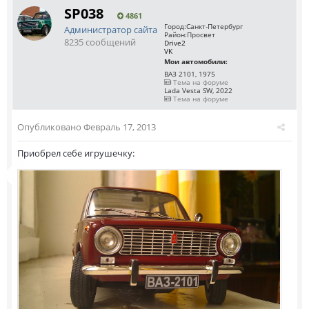
SP038
4861
Город:
Санкт-Петербург
Администратор сайта
Район:
Просвет
8235 сообщений
Drive2
VK
Мои автомобили:
ВАЗ 2101, 1975
Тема на форуме
Lada Vesta SW, 2022
Тема на форуме
Опубликовано
Февраль 17, 2013
Приобрел себе игрушечку: