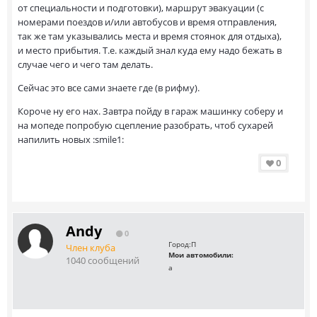
от специальности и подготовки), маршрут эвакуации (с
номерами поездов и/или автобусов и время отправления,
так же там указывались места и время стоянок для отдыха),
и место прибытия. Т.е. каждый знал куда ему надо бежать в
случае чего и чего там делать.
Сейчас это все сами знаете где (в рифму).
Короче ну его нах. Завтра пойду в гараж машинку соберу и
на мопеде попробую сцепление разобрать, чтоб сухарей
напилить новых :smile1:
0
Andy
0
Город:
П
Член клуба
Мои автомобили:
1040 сообщений
а