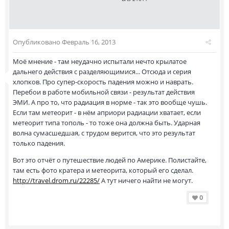
Опубликовано
Февраль 16, 2013
Моё мнение - там неудачно испытали нечто крылатое
дальнего действия с разделяющимися... Отсюда и серия
хлопков. Про супер-скорость падения можно и наврать.
Перебои в работе мобильной связи - результат действия
ЭМИ. А про то, что радиация в норме - так это вообще чушь.
Если там метеорит - в нём априори радиации хватает, если
метеорит типа тополь - то тоже она должна быть. Ударная
волна сумасшедшая, с трудом верится, что это результат
только падения.
Вот это отчёт о путешествие людей по Америке. Полистайте,
там есть фото кратера и метеорита, который его сделал.
http://travel.drom.ru/22285/
А тут ничего найти не могут.
0