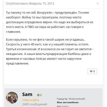
Опубликовано
Февраль 15, 2013
Ты панику то не сей. Вооружён - предупреждён. Точнее
наоборот. Войну то мы проиграли, поэтому место
дислокации определено верно. Но надо же выбираться из
этого места. А ПВО ни хера не работает, не говоря о
главкоме.
Если серьёзно, то ни фига такой шарик не угадаешь.
Скорость у него 40 км/с, как и у нашей планеты, кстати.
Третья космическая. И в космосе он не горит не светится -
нежданчик. А наши властьпридержащие балбесы даже о
времени и часовых поясах имеют чисто наручное
представление.
0
Sam
2
Город:
пр. Испытателей
Член клуба
Мои автомобили:
2465 сообщений
ВАЗ-21011