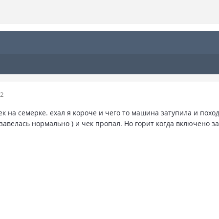
12
ек на семерке. ехал я короче и чего то машина затупила и поход
 завелась нормально ) и чек пропал. Но горит когда включено з