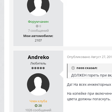
Форумчанин
0
7 сообщений
Мои автомобили:
2107
Andreko
Опубликовано
Август 27, 20
Любитель
neos сказал:
ДОЛЖЕН гореть при в
Да! На всех инжекторных 
На копейке при включенн
цвета должны погаснуть. 
Член клуба
28
1026 сообщений