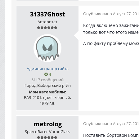
31337Ghost
Опубликовано
Август 27, 20
Авторитет
Когда включено зажигание
только вот что этого изм
А по факту проблему мож
Администратор сайта
4
5117 сообщений
Город:
Выборгский р-йн
Мои автомобили:
ВАЗ-2101, цвет - черный,
1979 г.в.
metrolog
Опубликовано
Август 27, 20
SparcoRacer-VoronGlass
Поставить бортовой комп