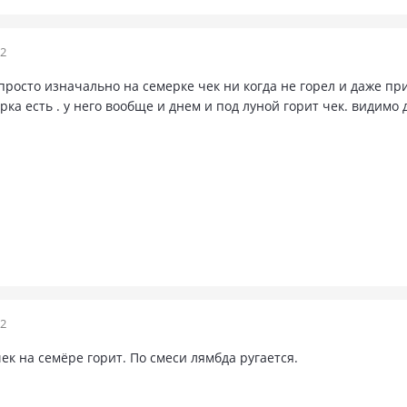
12
просто изначально на семерке чек ни когда не горел и даже при
рка есть . у него вообще и днем и под луной горит чек. видим
12
чек на семёре горит. По смеси лямбда ругается.