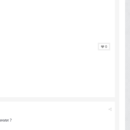
0
ании ?