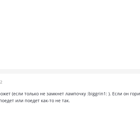
12
ожет (если только не замкнет лампочку :biggrin1: ). Если он гори
оедет или поедет как-то не так.