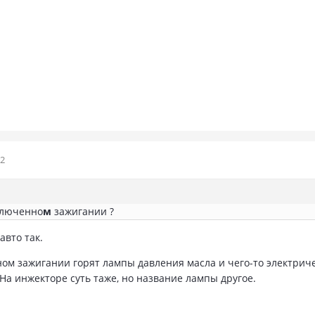
12
ключенно
м
зажигании ?
авто так.
ом зажигании горят лампы давления масла и чего-то электриче
На инжекторе суть таже, но название лампы другое.