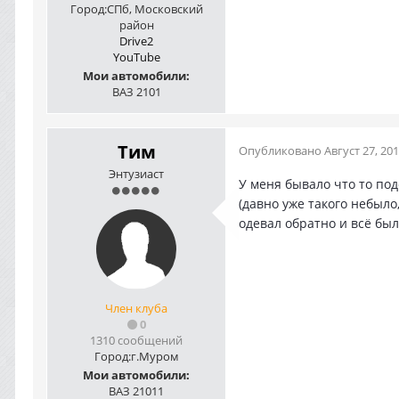
Город:
СПб, Московский
район
Drive2
YouTube
Мои автомобили:
ВАЗ 2101
Тим
Опубликовано
Август 27, 20
Энтузиаст
У меня бывало что то по
(давно уже такого небыло
одевал обратно и всё было
Член клуба
0
1310 сообщений
Город:
г.Муром
Мои автомобили:
ВАЗ 21011