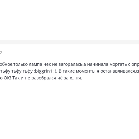
12
добное,только лампа чек не загоралась,а начинала моргать с о
,тьфу тьфу тьфу :biggrin1: ). В такие моменты я останавливался
 ОК! Так и не разобрался чё за х...ня.