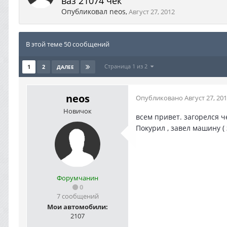
ваз 21074 чек
Опубликовал
neos
,
Август 27, 2012
В этой теме 50 сообщений
Страница 1 из 2
1
2
ДАЛЕЕ
neos
Опубликовано
Август 27, 20
Новичок
всем привет. загорелся ч
Покурил , завел машину (
Форумчанин
0
7 сообщений
Мои автомобили:
2107