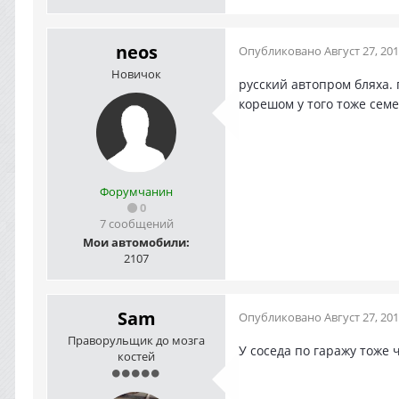
neos
Опубликовано
Август 27, 20
Новичок
русский автопром бляха. 
корешом у того тоже семе
Форумчанин
0
7 сообщений
Мои автомобили:
2107
Sam
Опубликовано
Август 27, 20
Праворульщик до мозга
У соседа по гаражу тоже 
костей