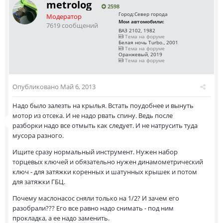
metrolog
2598
Город:
Север города
Модератор
Мои автомобили:
7619 сообщений
ВАЗ 2102, 1982
Тема на форуме
Белая ночь Turbo., 2001
Тема на форуме
Оранжевый, 2019
Тема на форуме
Опубликовано
Май 6, 2013
Надо было залезть на крылья. Встать поудобнее и вынуть
мотор из отсека. И не надо рвать спину. Ведь после
разборки надо все отмыть как следует. И не натрусить туда
мусора разного.
Ищите сразу нормальный инструмент. Нужен набор
торцевых ключей и обязательно нужен динамометрический
ключ - для затяжки коренных и шатунных крышек и потом
для затяжки ГБЦ.
Почему маслонасос сняли только на 1/2? И зачем его
разобрали??? Его все равно надо снимать - под ним
прокладка, а ее надо заменить.