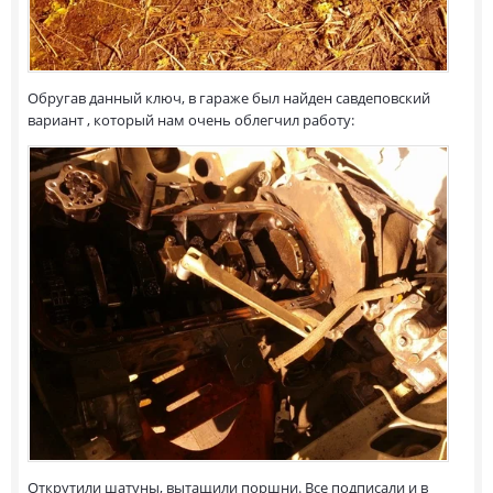
Обругав данный ключ, в гараже был найден савдеповский
вариант , который нам очень облегчил работу:
Открутили шатуны, вытащили поршни. Все подписали и в