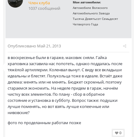
Член клуба
Мои автомобили:
1037 сообщений
Автомобиле Волжского
Автомобильного Завода
Тысяча Девятьсот Семьдесят
Четвертого Года
Опубликовано
Май 21, 2013
в воскресенье были в гараже, маховик сняли. Гайка
храповика заставила нас попотеть, однако поддалась после
тяжёлой артиллерии. Коленвал вынут. С виду все вкладыши
идеальны и блестят. Полукольца тоже в идеале. Встаёт даже
дилема: менять или не менять. Бюджет скромный, поэтому
стараемся экономить. На неделе придем в гараж, начнём
чистку всех элементов. По плану - сбор в обратное
состояние и установка в субботу. Вопрос также: подушки
лучше поменять, но вот взять лучше копеечные или
нивовские?
фото по проделанным работам позже
0