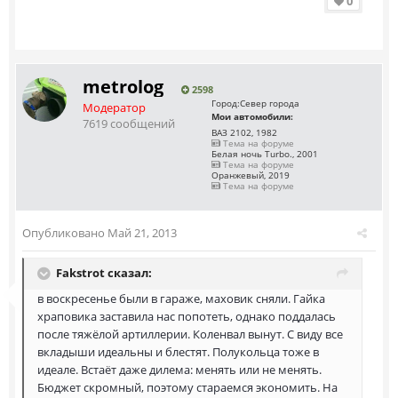
0
metrolog
2598
Город:
Север города
Модератор
Мои автомобили:
7619 сообщений
ВАЗ 2102, 1982
Тема на форуме
Белая ночь Turbo., 2001
Тема на форуме
Оранжевый, 2019
Тема на форуме
Опубликовано
Май 21, 2013
Fakstrot сказал:
в воскресенье были в гараже, маховик сняли. Гайка
храповика заставила нас попотеть, однако поддалась
после тяжёлой артиллерии. Коленвал вынут. С виду все
вкладыши идеальны и блестят. Полукольца тоже в
идеале. Встаёт даже дилема: менять или не менять.
Бюджет скромный, поэтому стараемся экономить. На