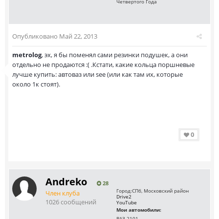
Четвертого Года
Опубликовано
Май 22, 2013
metrolog
, эх, я бы поменял сами резинки подушек, а они
отдельно не продаются :( .Кстати, какие кольца поршневые
лучше купить: автоваз или see (или как там их, которые
около 1к стоят).
0
Andreko
28
Город:
СПб, Московский район
Член клуба
Drive2
1026 сообщений
YouTube
Мои автомобили:
ВАЗ 2101