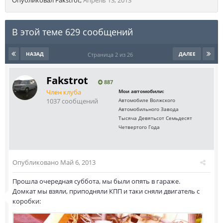
Опубликовал
Fakstrot
,
Апрель 13, 2013
В этой теме 629 сообщений
НАЗАД
ДАЛЕЕ
Страница 2 из 26
Fakstrot
887
Член клуба
Мои автомобили:
1037 сообщений
Автомобиле Волжского
Автомобильного Завода
Тысяча Девятьсот Семьдесят
Четвертого Года
Опубликовано
Май 6, 2013
Прошла очередная суббота, мы были опять в гараже.
Домкат мы взяли, приподняли КПП и таки сняли двигатель с
коробки: