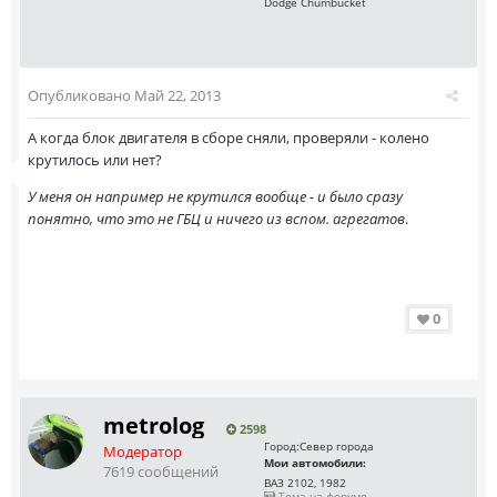
Dodge Chumbucket
Опубликовано
Май 22, 2013
А когда блок двигателя в сборе сняли, проверяли - колено
крутилось или нет?
У меня он например не крутился вообще - и было сразу
понятно, что это не ГБЦ и ничего из вспом. агрегатов
.
0
metrolog
2598
Город:
Север города
Модератор
Мои автомобили:
7619 сообщений
ВАЗ 2102, 1982
Тема на форуме