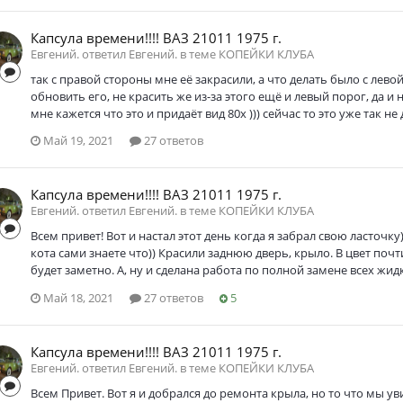
Капсула времени!!!! ВАЗ 21011 1975 г.
Евгений. ответил Евгений. в теме
КОПЕЙКИ КЛУБА
так с правой стороны мне её закрасили, а что делать было с лево
обновить его, не красить же из-за этого ещё и левый порог, да и 
мне кажется что это и придаёт вид 80х ))) сейчас то это уже так не 
Май 19, 2021
27 ответов
Капсула времени!!!! ВАЗ 21011 1975 г.
Евгений. ответил Евгений. в теме
КОПЕЙКИ КЛУБА
Всем привет! Вот и настал этот день когда я забрал свою ласточк
кота сами знаете что)) Красили заднюю дверь, крыло. В цвет поч
будет заметно. А, ну и сделана работа по полной замене всех жидк
Май 18, 2021
27 ответов
5
Капсула времени!!!! ВАЗ 21011 1975 г.
Евгений. ответил Евгений. в теме
КОПЕЙКИ КЛУБА
Всем Привет. Вот я и добрался до ремонта крыла, но то что мы ув