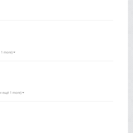
 1 more)
(и ещё 1 more)