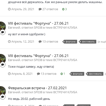
дощечке всё держалось. Как же раньше умели делать машины.
Апрель 29, 2021
27 ответов
3
VIII фестиваль "Фортуна" - 27.06.21
Евгений. ответил SP038 в теме
ВСТРЕЧИ КЛУБА
ну вот и меня одобрили )
Апрель 12, 2021
13 ответов
фортуна
фестиваль
(и ещё
VIII фестиваль "Фортуна" - 27.06.21
Евгений. ответил SP038 в теме
ВСТРЕЧИ КЛУБА
Тоже подал заявку, жду ответа)
Апрель 8, 2021
13 ответов
1
фортуна
фестиваль
Февральская встреча - 27.02.2021
Евгений. ответил SP038 в теме
ВСТРЕЧИ КЛУБА
Но ведь 20.02. рабочий день
Февраль 5, 2021
10 ответов
север
встреча