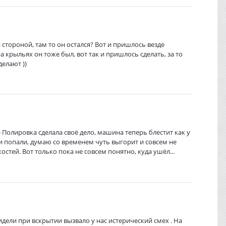
й стороной, там то он остался? Вот и пришлось везде
на крыльях он тоже был, вот так и пришлось сделать, за то
делают ))
у) Полировка сделала своё дело, машина теперь блестит как у
ти попали, думаю со временем чуть выгорит и совсем не
остей. Вот только пока не совсем понятно, куда ушёл...
идели при вскрытии вызвало у нас истерический смех . На