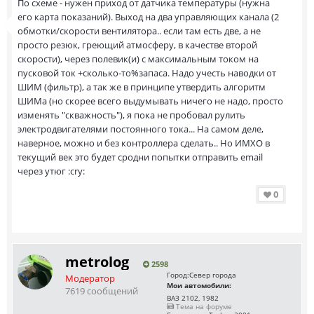
По схеме - нужен приход от датчика температуры (нужна
его карта показаний). Выход на два управляющих канала (2
обмотки/скорости вентилятора.. если там есть две, а не
просто резюк, греющий атмосферу, в качестве второй
скорости), через полевик(и) с максимальным током на
пусковой ток +сколько-то%запаса. Надо учесть наводки от
ШИМ (фильтр), а так же в принципе утвердить алгоритм
ШИМа (но скорее всего выдумывать ничего не надо, просто
изменять "скважность"), я пока не пробовал рулить
электродвигателями постоянного тока... На самом деле,
наверное, можно и без контроллера сделать.. Но ИМХО в
текущий век это будет сродни попытки отправить email
через утюг :cry:
0
metrolog
2598
Город:
Север города
Модератор
Мои автомобили:
7619 сообщений
ВАЗ 2102, 1982
Тема на форуме