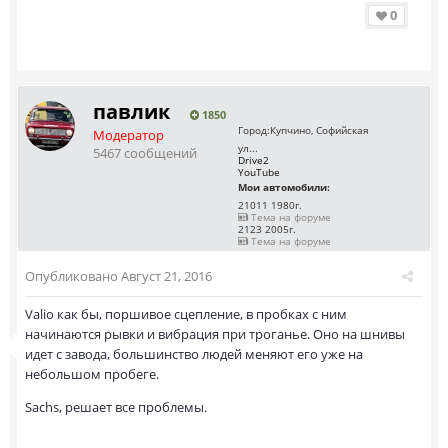
0
павлик
1850
Город:
Купчино, Софийская
Модератор
ул...
5467 сообщений
Drive2
YouTube
Мои автомобили:
21011 1980г.
Тема на форуме
2123 2005г.
Тема на форуме
Опубликовано
Август 21, 2016
Valio как бы, поршивое сцепление, в пробках с ним
начинаются рывки и вибрация при троганье. Оно на шнивы
идет с завода, большинство людей меняют его уже на
небольшом пробеге.
Sachs, решает все проблемы.