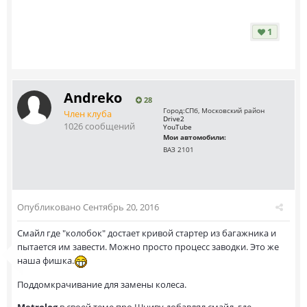
1
Andreko
28
Город:
СПб, Московский район
Член клуба
Drive2
1026 сообщений
YouTube
Мои автомобили:
ВАЗ 2101
Опубликовано
Сентябрь 20, 2016
Смайл где "колобок" достает кривой стартер из багажника и
пытается им завести. Можно просто процесс заводки. Это же
наша фишка.
Поддомкрачивание для замены колеса.
Metrolog
в своей теме про Шниву добавлял смайл, где