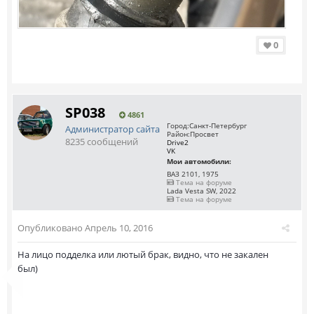
0
SP038
4861
Город:
Санкт-Петербург
Администратор сайта
Район:
Просвет
8235 сообщений
Drive2
VK
Мои автомобили:
ВАЗ 2101, 1975
Тема на форуме
Lada Vesta SW, 2022
Тема на форуме
Опубликовано
Апрель 10, 2016
На лицо подделка или лютый брак, видно, что не закален
был)