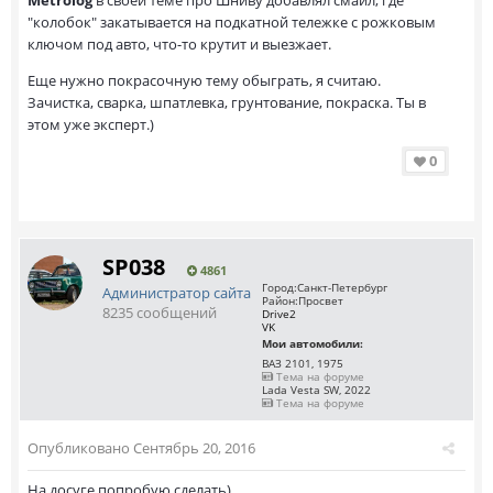
"колобок" закатывается на подкатной тележке с рожковым
ключом под авто, что-то крутит и выезжает.
Еще нужно покрасочную тему обыграть, я считаю.
Зачистка, сварка, шпатлевка, грунтование, покраска. Ты в
этом уже эксперт.)
0
SP038
4861
Город:
Санкт-Петербург
Администратор сайта
Район:
Просвет
8235 сообщений
Drive2
VK
Мои автомобили:
ВАЗ 2101, 1975
Тема на форуме
Lada Vesta SW, 2022
Тема на форуме
Опубликовано
Сентябрь 20, 2016
На досуге попробую сделать)