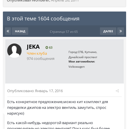
Опубликовал
Wonderer
,
Апрель 26, 2011
В этой теме 1604 сообщения
НАЗАД
ДАЛЕЕ
Страница 57 из 65
JEKA
63
Город:
СПБ, Купчино,
Член клуба
Дунайский проспект
974 сообщения
Мои автомобили:
Volkswagen
Опубликовано
Январь 17, 2016
Есть конкретное предложение,можно кит комплект для
переделки джипов на электро вентиль замутить, спрос
нарисую)
Есть какой-нибудь недорогой вариант реально
производительно электро вентиля? Пока курс был более