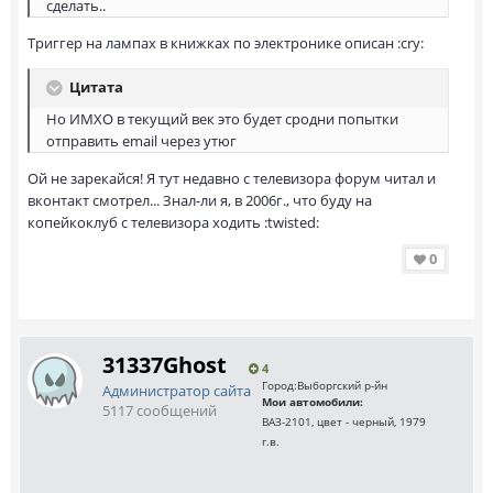
сделать..
Триггер на лампах в книжках по электронике описан :cry:
Цитата
Но ИМХО в текущий век это будет сродни попытки
отправить email через утюг
Ой не зарекайся! Я тут недавно с телевизора форум читал и
вконтакт смотрел... Знал-ли я, в 2006г., что буду на
копейкоклуб с телевизора ходить :twisted:
0
31337Ghost
4
Город:
Выборгский р-йн
Администратор сайта
Мои автомобили:
5117 сообщений
ВАЗ-2101, цвет - черный, 1979
г.в.