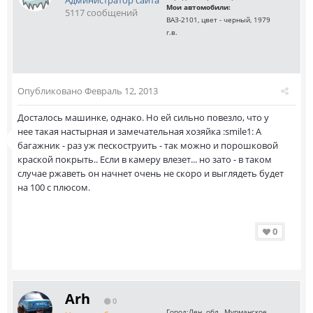
Администратор сайта
Мои автомобили:
5117 сообщений
ВАЗ-2101, цвет - черный, 1979
г.в.
Опубликовано
Февраль 12, 2013
Досталось машинке, однако. Но ей сильно повезло, что у
нее такая настырная и замечательная хозяйка :smile1: А
багажник - раз уж пескоструить - так можно и порошковой
краской покрыть.. Если в камеру влезет... но зато - в таком
случае ржаветь он начнет очень не скоро и выглядеть будет
на 100 с плюсом.
0
Arh
0
Город:
Лен. обл., Мурманское