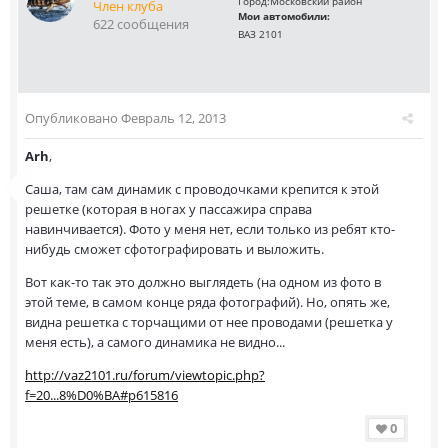
Город:
Московский район
Член клуба
Мои автомобили:
622 сообщения
ВАЗ 2101
Опубликовано
Февраль 12, 2013
Arh
,
Саша, там сам динамик с проводочками крепится к этой
решетке (которая в ногах у пассажира справа
навинчивается). Фото у меня нет, если только из ребят кто-
нибудь сможет сфотографировать и выложить.
Вот как-то так это должно выглядеть (на одном из фото в
этой теме, в самом конце ряда фотографий). Но, опять же,
видна решетка с торчащими от нее проводами (решетка у
меня есть), а самого динамика не видно...
http://vaz2101.ru/forum/viewtopic.php?
f=20...8%D0%BA#p615816
0