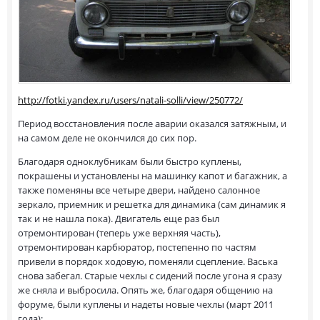
http://fotki.yandex.ru/users/natali-solli/view/250772/
Период восстановления после аварии оказался затяжным, и
на самом деле не окончился до сих пор.
Благодаря одноклубникам были быстро куплены,
покрашены и установлены на машинку капот и багажник, а
также поменяны все четыре двери, найдено салонное
зеркало, приемник и решетка для динамика (сам динамик я
так и не нашла пока). Двигатель еще раз был
отремонтирован (теперь уже верхняя часть),
отремонтирован карбюратор, постепенно по частям
привели в порядок ходовую, поменяли сцепление. Васька
снова забегал. Старые чехлы с сидений после угона я сразу
же сняла и выбросила. Опять же, благодаря общению на
форуме, были куплены и надеты новые чехлы (март 2011
года):