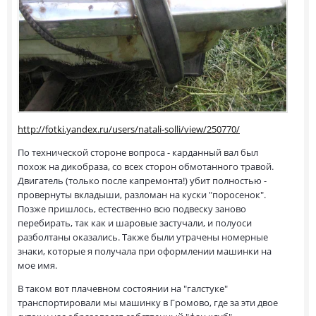
http://fotki.yandex.ru/users/natali-solli/view/250770/
По технической стороне вопроса - карданный вал был
похож на дикобраза, со всех сторон обмотанного травой.
Двигатель (только после капремонта!) убит полностью -
провернуты вкладыши, разломан на куски "поросенок".
Позже пришлось, естественно всю подвеску заново
перебирать, так как и шаровые застучали, и полуоси
разболтаны оказались. Также были утрачены номерные
знаки, которые я получала при оформлении машинки на
мое имя.
В таком вот плачевном состоянии на "галстуке"
транспортировали мы машинку в Громово, где за эти двое