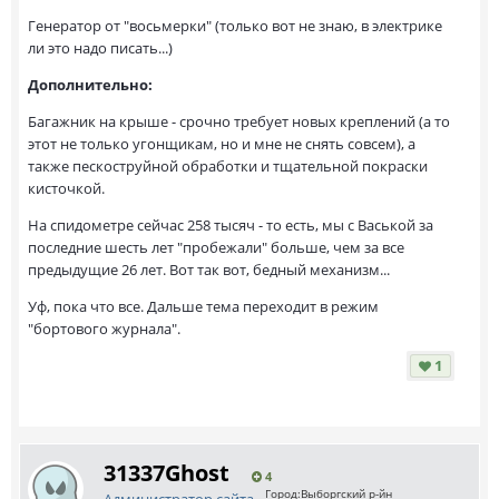
Генератор от "восьмерки" (только вот не знаю, в электрике
ли это надо писать...)
Дополнительно:
Багажник на крыше - срочно требует новых креплений (а то
этот не только угонщикам, но и мне не снять совсем), а
также пескоструйной обработки и тщательной покраски
кисточкой.
На спидометре сейчас 258 тысяч - то есть, мы с Васькой за
последние шесть лет "пробежали" больше, чем за все
предыдущие 26 лет. Вот так вот, бедный механизм...
Уф, пока что все. Дальше тема переходит в режим
"бортового журнала".
1
31337Ghost
4
Город:
Выборгский р-йн