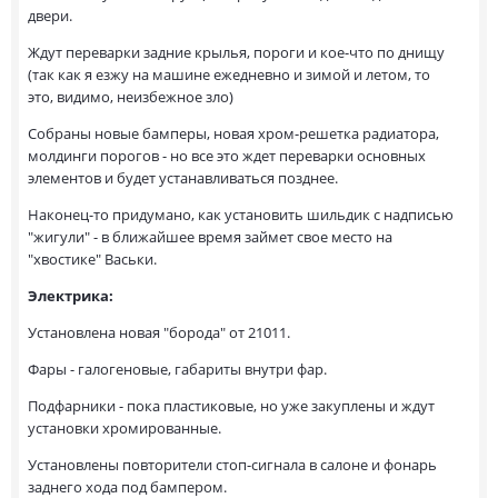
двери.
Ждут переварки задние крылья, пороги и кое-что по днищу
(так как я езжу на машине ежедневно и зимой и летом, то
это, видимо, неизбежное зло)
Собраны новые бамперы, новая хром-решетка радиатора,
молдинги порогов - но все это ждет переварки основных
элементов и будет устанавливаться позднее.
Наконец-то придумано, как установить шильдик с надписью
"жигули" - в ближайшее время займет свое место на
"хвостике" Васьки.
Электрика:
Установлена новая "борода" от 21011.
Фары - галогеновые, габариты внутри фар.
Подфарники - пока пластиковые, но уже закуплены и ждут
установки хромированные.
Установлены повторители стоп-сигнала в салоне и фонарь
заднего хода под бампером.