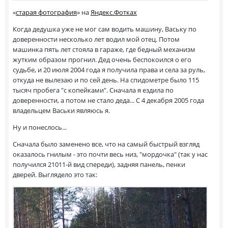
«
старая фотография
» на
Яндекс.Фотках
Когда дедушка уже не мог сам водить машину, Ваську по
доверенности несколько лет водил мой отец. Потом
машинка пять лет стояла в гараже, где бедный механизм
жутким образом прогнил. Дед очень беспокоился о его
судьбе, и 20 июля 2004 года я получила права и села за руль,
откуда не вылезаю и по сей день. На спидометре было 115
тысяч пробега "с копейками". Сначала я ездила по
доверенности, а потом не стало деда... С 4 декабря 2005 года
владельцем Васьки являюсь я.
Ну и понеслось...
Сначала было заменено все, что на самый быстрый взгляд
оказалось гнилым - это почти весь низ, "мордочка" (так у нас
получился 21011-й вид спереди), задняя панель, пенки
дверей. Выглядело это так: