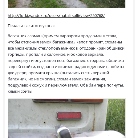
http://fotki.yandex.ru/users/natali-solli/view/250768/
Печальные итоги угона:
багажник сломан (причем варварски продавили металл,
чтобы отскочил замок багажника), капот промят, сломаны
все механизмы стеклоподъемников, отодран край обшивки
торпеды, пропали и салонное, и боковое зеркала,
перевернут и опустошен весь багажник, отодрана обшивка
задней стойки, выдрано и исчезло радио и динамик, побиты
две двери, промята крыша (пытались снять верхний
багажник, но не смогли), сломан замок зажигания,
подрулевой кожух и переключатели. Оба бампера погнуты,
клыки сбиты: