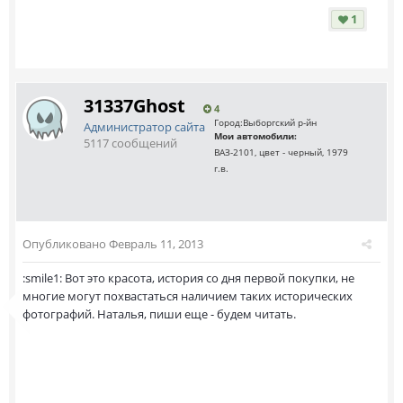
1
31337Ghost
4
Город:
Выборгский р-йн
Администратор сайта
Мои автомобили:
5117 сообщений
ВАЗ-2101, цвет - черный, 1979
г.в.
Опубликовано
Февраль 11, 2013
:smile1: Вот это красота, история со дня первой покупки, не
многие могут похвастаться наличием таких исторических
фотографий. Наталья, пиши еще - будем читать.