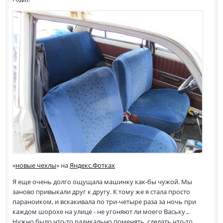
«
новые чехлы
» на
Яндекс.Фотках
Я еще очень долго ощущала машинку как-бы чужой. Мы
заново привыкали друг к другу. К тому же я стала просто
параноиком, и вскакивала по три-четыре раза за ночь при
каждом шорохе на улице - не угоняют ли моего Ваську...
Нужно было что-то радикально поменять, сделать что-то