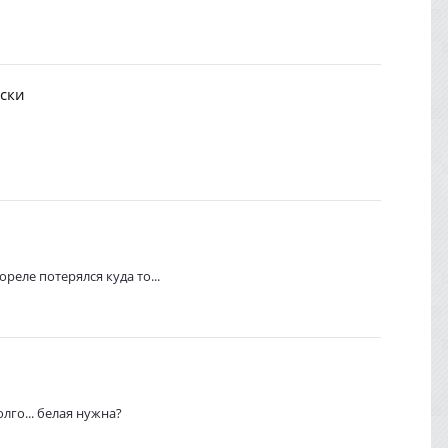
иски
И
ореле потерялся куда то...
олго... белая нужна?