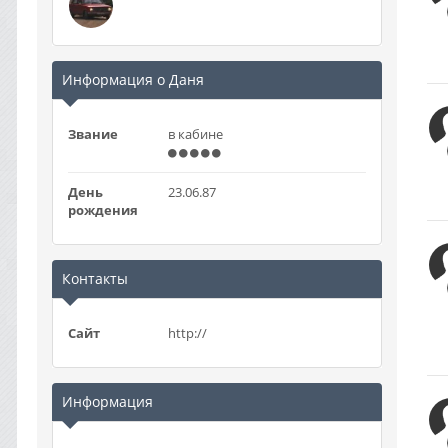
Информация о Даня
Звание
в кабине
День
23.06.87
рождения
Контакты
Сайт
http://
Информация