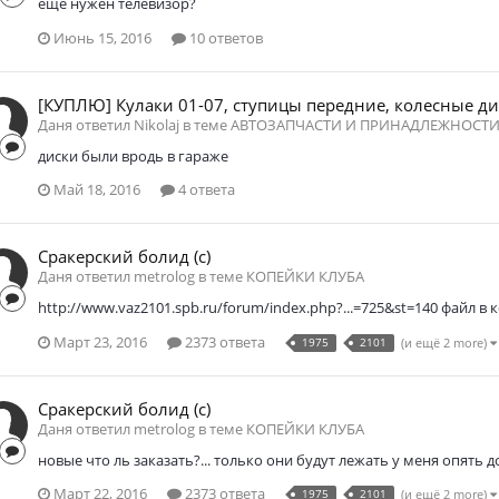
еще нужен телевизор?
Июнь 15, 2016
10 ответов
[КУПЛЮ] Кулаки 01-07, ступицы передние, колесные д
Даня ответил Nikolaj в теме
АВТОЗАПЧАСТИ И ПРИНАДЛЕЖНОСТ
диски были вродь в гараже
Май 18, 2016
4 ответа
Сракерский болид (с)
Даня ответил metrolog в теме
КОПЕЙКИ КЛУБА
http://www.vaz2101.spb.ru/forum/index.php?...=725&st=140 файл в к
Март 23, 2016
2373 ответа
1975
2101
(и ещё 2 more)
Сракерский болид (с)
Даня ответил metrolog в теме
КОПЕЙКИ КЛУБА
новые что ль заказать?... только они будут лежать у меня опять д
Март 22, 2016
2373 ответа
1975
2101
(и ещё 2 more)