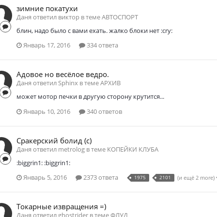
зимние покатухи
Даня ответил виктор в теме
АВТОСПОРТ
блин, надо было с вами ехать. жалко блоки нет :cry:
Январь 17, 2016
334 ответа
Адовое но весёлое ведро.
Даня ответил Sphinx в теме
АРХИВ
может мотор печки в другую сторону крутится...
Январь 10, 2016
340 ответов
Сракерский болид (с)
Даня ответил metrolog в теме
КОПЕЙКИ КЛУБА
:biggrin1: :biggrin1:
Январь 5, 2016
2373 ответа
1975
2101
(и ещё 2 more)
Токарные извращения =)
Даня ответил ghostrider в теме
ФЛУД