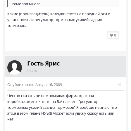
гемороя много.
Какие (производитель) колодки стоят на передней оси и
установлен-ли регулятор тормозных усилий задних
тормозов.
0
Гость Ярис
Гость
Опубликовано
Август 16, 2009
Честно сказать не помню,какая фирма красная
коробка,кажется что то на R.А насчет - "регулятор
тормозных усилий задних тормозов" Я вообще не знаю что
это,я в этом плане НУБ(((Может если увижу скажу есть или
нет.