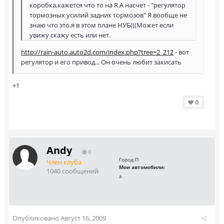
коробка,кажется что то на R.А насчет - "регулятор
тормозных усилий задних тормозов" Я вообще не
знаю что это,я в этом плане НУБ(((Может если
увижу скажу есть или нет.
http://rain-auto.auto2d.com/index.php?tree=2_212
- вот
регулятор и его привод... Он очень любит закисать
+1
0
Andy
0
Город:
П
Член клуба
Мои автомобили:
1040 сообщений
а
Опубликовано
Август 16, 2009