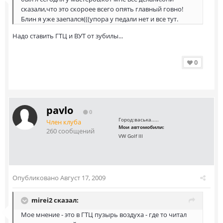
сказали,что это скороее всего опять главный говно!
Блин я уже заепался(((упора у педали нет и все тут.
Надо ставить ГТЦ и ВУТ от зубилы...
0
pavlo
0
Город:
васька.....
Член клуба
Мои автомобили:
260 сообщений
VW Golf III
Опубликовано
Август 17, 2009
mirei2 сказал:
Мое мнение - это в ГТЦ пузырь воздуха - где то читал