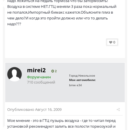
надо ложиться на педаль тормоза что бы затормозить!
Воздуха в системе НЕТ.ГТЦ меняли 3 раза пока нормальный
не попался,Импортный бимакс кажется.Объясните плиз в
чем дело?И когда это пройти должно или что то делать
надо???
0
mirei2
2
Город:
Никольское
Форумчанин
Мои автомобили:
710 сообщений
bmw e34
Опубликовано
Август 16, 2009
Мое мнение - это в ГТЦ пузырь воздуха - где то читал перед
установкой рекомендуют залить все полости тормозухой и