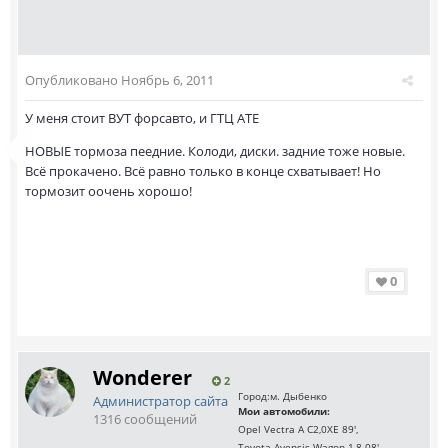
Опубликовано
Ноябрь 6, 2011
У меня стоит ВУТ форсавто, и ГТЦ АТЕ
НОВЫЕ тормоза пеедние. Колоди, диски. задние тоже новые.
Всё прокачено. Всё равно только в конце схватывает! Но
тормозит оочень хорошо!
0
Wonderer
2
Город:
м. Дыбенко
Администратор сайта
Мои автомобили:
1316 сообщений
Opel Vectra A C2,0XE 89',
Toyota Avensis Wagon 1,8 08'