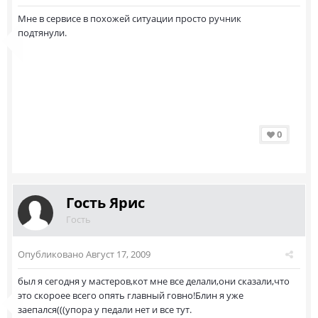
Мне в сервисе в похожей ситуации просто ручник
подтянули.
0
Гость Ярис
Гость
Опубликовано
Август 17, 2009
был я сегодня у мастеров,кот мне все делали,они сказали,что
это скороее всего опять главный говно!Блин я уже
заепался(((упора у педали нет и все тут.