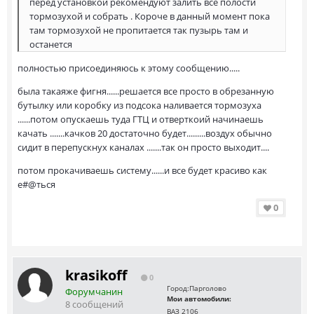
перед установкой рекомендуют залить все полости
тормозухой и собрать . Короче в данный момент пока
там тормозухой не пропитается так пузырь там и
останется
полностью присоединяюсь к этому сообщению.....
была такаяже фигня......решается все просто в обрезанную
бутылку или коробку из подсока наливается тормозуха
......потом опускаешь туда ГТЦ и отверткоий начинаешь
качать .......качков 20 достаточно будет.........воздух обычно
сидит в перепускнух каналах .......так он просто выходит....
потом прокачиваешь систему......и все будет красиво как
е#@ться
0
krasikoff
0
Город:
Парголово
Форумчанин
Мои автомобили:
8 сообщений
ВАЗ 2106