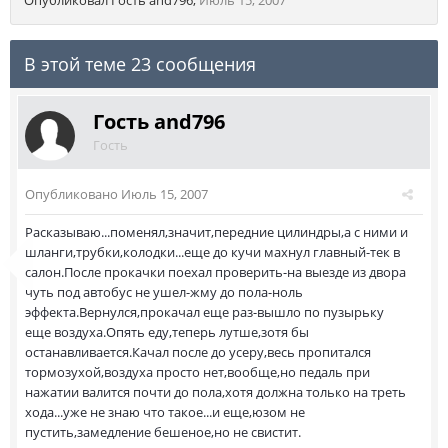
Опубликовал Гость and796
,
Июль 15, 2007
В этой теме 23 сообщения
Гость and796
Гость
Опубликовано
Июль 15, 2007
Расказываю...поменял,значит,передние цилиндры,а с ними и
шланги,трубки,колодки...еще до кучи махнул главный-тек в
салон.После прокачки поехал проверить-на выезде из двора
чуть под автобус не ушел-жму до пола-ноль
эффекта.Вернулся,прокачал еще раз-вышло по пузырьку
еще воздуха.Опять еду,теперь лутше,зотя бы
останавливается.Качал после до усеру,весь пропитался
тормозухой,воздуха просто нет,вообще,но педаль при
нажатии валится почти до пола,хотя должна только на треть
хода...уже не знаю что такое...и еще,юзом не
пустить,замедление бешеное,но не свистит.