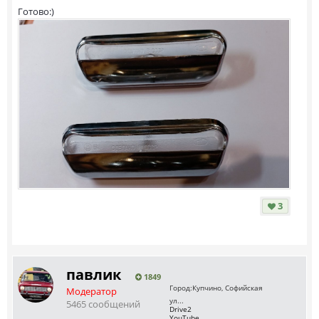
Готово:)
3
павлик
1849
Город:
Купчино, Софийская
Модератор
ул...
5465 сообщений
Drive2
YouTube