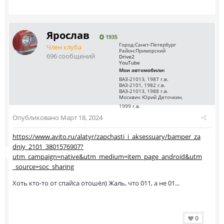
Ярослав
1935
Город:
Санкт-Петербург
Член клуба
Район:
Приморский
696 сообщений
Drive2
YouTube
Мои автомобили:
ВАЗ-21013, 1987 г.в.
ВАЗ-2101, 1982 г.в.
ВАЗ-21013, 1988 г.в.
Москвич Юрий Деточкин,
1999 г.в.
Опубликовано
Март 18, 2024
https://www.avito.ru/alatyr/zapchasti_i_aksessuary/bamper_za
dniy_2101_3801576907?
utm_campaign=native&utm_medium=item_page_android&utm
_source=soc_sharing
Хоть кто-то от спайса отошёл) Жаль, что 011, а не 01...
0