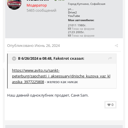
Город:
Купчино, Софийская
Модератор
ул...
5465 сообщений
Drive2
YouTube
Мои автомобили:
21011 1980г.
Тема на форуме
2123 2005г.
Тема на форуме
Опубликовано
Июнь 26, 2024
В 6/26/2024 в 08:48,
Fakstrot
сказал:
https://www.avito.ru/sankt-
peterburg/zapchasti_i_aksessuary/dnische_kuzova_vaz_kl
assika_3977225808
- железо как никак
Наш давний одноклубник продает, Саня Sam.
0