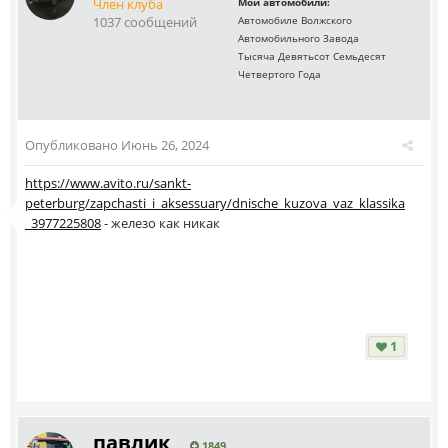
Член клуба
Мои автомобили:
1037 сообщений
Автомобиле Волжского
Автомобильного Завода
Тысяча Девятьсот Семьдесят
Четвертого Года
Опубликовано
Июнь 26, 2024
https://www.avito.ru/sankt-
peterburg/zapchasti_i_aksessuary/dnische_kuzova_vaz_klassika
_3977225808
- железо как никак
1
павлик
1849