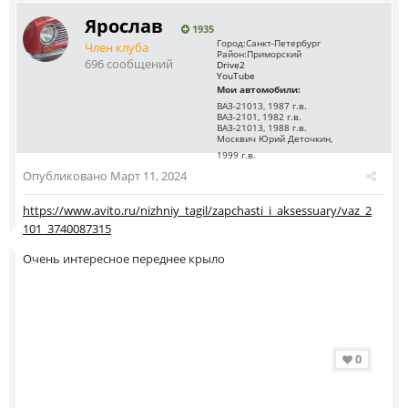
Ярослав
1935
Город:
Санкт-Петербург
Член клуба
Район:
Приморский
696 сообщений
Drive2
YouTube
Мои автомобили:
ВАЗ-21013, 1987 г.в.
ВАЗ-2101, 1982 г.в.
ВАЗ-21013, 1988 г.в.
Москвич Юрий Деточкин,
1999 г.в.
Опубликовано
Март 11, 2024
https://www.avito.ru/nizhniy_tagil/zapchasti_i_aksessuary/vaz_2
101_3740087315
Очень интересное переднее крыло
0