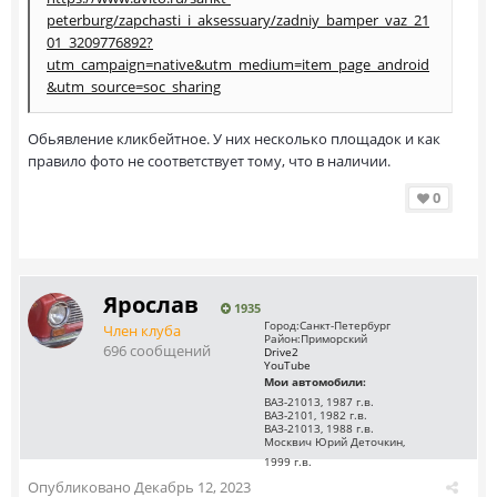
peterburg/zapchasti_i_aksessuary/zadniy_bamper_vaz_21
01_3209776892?
utm_campaign=native&utm_medium=item_page_android
&utm_source=soc_sharing
Обьявление кликбейтное. У них несколько площадок и как
правило фото не соответствует тому, что в наличии.
0
Ярослав
1935
Город:
Санкт-Петербург
Член клуба
Район:
Приморский
696 сообщений
Drive2
YouTube
Мои автомобили:
ВАЗ-21013, 1987 г.в.
ВАЗ-2101, 1982 г.в.
ВАЗ-21013, 1988 г.в.
Москвич Юрий Деточкин,
1999 г.в.
Опубликовано
Декабрь 12, 2023