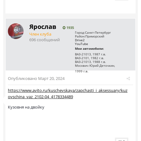
Ярослав
1935
Город:
Санкт-Петербург
Член клуба
Район:
Приморский
696 сообщений
Drive2
YouTube
Мои автомобили:
ВАЗ-21013, 1987 г.в.
ВАЗ-2101, 1982 г.в.
ВАЗ-21013, 1988 г.в.
Москвич Юрий Деточкин,
1999 г.в.
Опубликовано
Март 20, 2024
https://www.avito.ru/kuschevskaya/zapchasti_i_aksessuary/kuz
ovschina_vaz_2102-04_4178334489
Кузовня на двойку