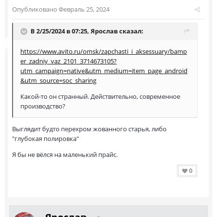
Опубликовано
Февраль 25, 2024
В 2/25/2024 в 07:25,
Ярослав
сказал:
https://www.avito.ru/omsk/zapchasti_i_aksessuary/bamp
er_zadniy_vaz_2101_3714673105?
utm_campaign=native&utm_medium=item_page_android
&utm_source=soc_sharing
Какой-то он странный. Действительно, современное
производство?
Выглядит будто перехром жованного старья, либо
"глубокая полировка"
Я бы не вёлся на маленький прайс.
0