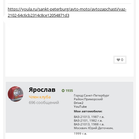
https://youla.ru/sankt-peterburg/avto-moto/avtozapchasti/vaz-
2102-64c6cb2314c8ce12054871d3
0
Ярослав
1935
Город:
Санкт-Петербург
Член клуба
Район:
Приморский
696 сообщений
Drive2
YouTube
Мои автомобили:
ВАЗ-21013, 1987 г.в.
ВАЗ-2101, 1982 г.в.
ВАЗ-21013, 1988 г.в.
Москвич Юрий Деточкин,
1999 г.в.