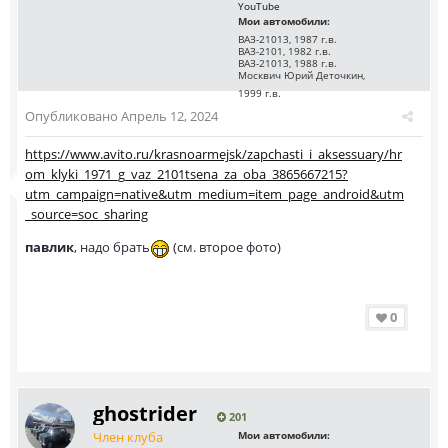
YouTube
Мои автомобили:
ВАЗ-21013, 1987 г.в.
ВАЗ-2101, 1982 г.в.
ВАЗ-21013, 1988 г.в.
Москвич Юрий Деточкин,
1999 г.в.
Опубликовано
Апрель 12, 2024
https://www.avito.ru/krasnoarmejsk/zapchasti_i_aksessuary/hr
om_klyki_1971_g_vaz_2101tsena_za_oba_3865667215?
utm_campaign=native&utm_medium=item_page_android&utm
_source=soc_sharing
павлик
, надо брать
(см. второе фото)
0
ghostrider
201
Член клуба
Мои автомобили: