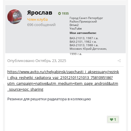
Ярослав
1935
Город:
Санкт-Петербург
Член клуба
Район:
Приморский
696 сообщений
Drive2
YouTube
Мои автомобили:
ВАЗ-21013, 1987 г.в.
ВАЗ-2101, 1982 г.в.
ВАЗ-21013, 1988 г.в.
Москвич Юрий Деточкин,
1999 г.в.
Опубликовано
Октябрь 23, 2025
https://www.avito.ru/chelyabinsk/zapchasti_i_aksessuary/rezink
i_dlya_reshetki_radiatora_vaz_21012101121013_7581095186?
utm_campaign=native&utm_medium=item_page_android&utm
_source=soc_sharing
Резинки для решетки радиатора в коллекцию
1