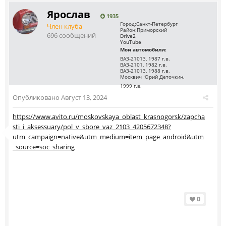
Ярослав
1935
Город:
Санкт-Петербург
Член клуба
Район:
Приморский
696 сообщений
Drive2
YouTube
Мои автомобили:
ВАЗ-21013, 1987 г.в.
ВАЗ-2101, 1982 г.в.
ВАЗ-21013, 1988 г.в.
Москвич Юрий Деточкин,
1999 г.в.
Опубликовано
Август 13, 2024
https://www.avito.ru/moskovskaya_oblast_krasnogorsk/zapcha
sti_i_aksessuary/pol_v_sbore_vaz_2103_4205672348?
utm_campaign=native&utm_medium=item_page_android&utm
_source=soc_sharing
0