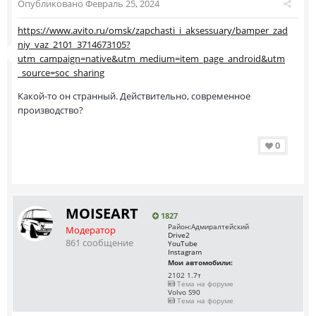
Опубликовано
Февраль 25, 2024
https://www.avito.ru/omsk/zapchasti_i_aksessuary/bamper_zad
niy_vaz_2101_3714673105?
utm_campaign=native&utm_medium=item_page_android&utm
_source=soc_sharing
Какой-то он странный. Действительно, современное
производство?
0
MOISEART
1827
Район:
Адмиралтейский
Модератор
Drive2
861 сообщение
YouTube
Instagram
Мои автомобили:
2102 1.7т
Тема на форуме
Volvo S90
Тема на форуме