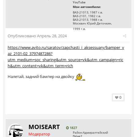
YouTube
Мои автомобили:
ВАЗ-21013, 1987 г.в.
ВАЗ-2101, 1982 г.в.
ВАЗ-21013, 1988 г.в.
Москвич Юрий Деточкин,
1999 г.в.
Опубликовано
Апрель 28, 2024
https://www.avito.ru/saratov/zapchasti_i_aksessuary/bamper_v
az_2101-02_3797487286?
utm_medium=soc_sharing&utm_source=vk&utm_campaign=ric
h&utm_content=vk&utm_term=rich
Налетай, задний бампер на двойку
0
MOISEART
1827
Район:
Адмиралтейский
Модератор
Drive2