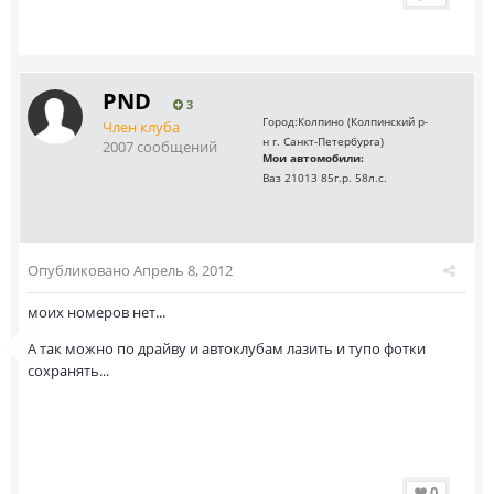
PND
3
Город:
Колпино (Колпинский р-
Член клуба
н г. Санкт-Петербурга)
2007 сообщений
Мои автомобили:
Ваз 21013 85г.р. 58л.с.
Опубликовано
Апрель 8, 2012
моих номеров нет...
А так можно по драйву и автоклубам лазить и тупо фотки
сохранять...
0