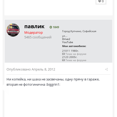
0
павлик
1849
Город:
Купчино, Софийская
Модератор
ул...
5465 сообщений
Drive2
YouTube
Мои автомобили:
21011 1980г.
Тема на форуме
2123 2005г.
Тема на форуме
Опубликовано
Апрель 8, 2012
Ни копейка, ни шаха не засвечаны, одну прячу в гараже,
вторая не фотогинична :biggrin1: