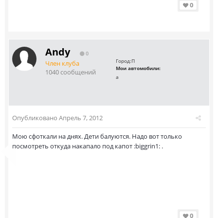
0
Andy
0
Город:
П
Член клуба
Мои автомобили:
1040 сообщений
а
Опубликовано
Апрель 7, 2012
Мою сфоткали на днях. Дети балуются. Надо вот только
посмотреть откуда накапало под капот :biggrin1: .
0