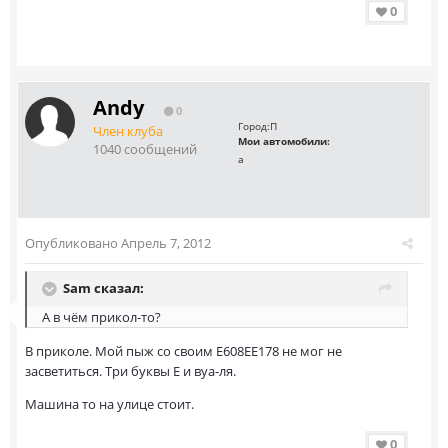
0
Andy
0
Город:
П
Член клуба
Мои автомобили:
1040 сообщений
а
Опубликовано
Апрель 7, 2012
Sam сказал:
А в чём прикол-то?
В приколе. Мой пыж со своим Е608ЕЕ178 не мог не
засветиться. Три буквы Е и вуа-ля.
Машина то на улице стоит.
0