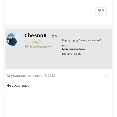
0
ChesnoK
5
Город:
город Питер, Кировский
Член клуба
р-н
1619 сообщений
Мои автомобили:
Ваз 21013 86г.
Опубликовано
Апрель 7, 2012
Не засветилсо.