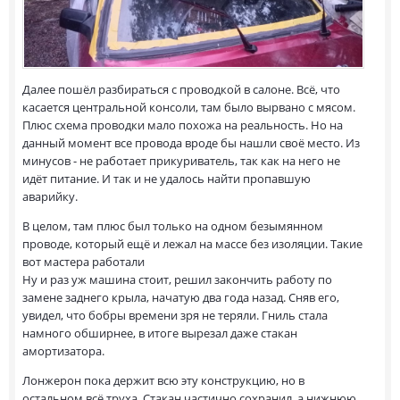
Далее пошёл разбираться с проводкой в салоне. Всё, что
касается центральной консоли, там было вырвано с мясом.
Плюс схема проводки мало похожа на реальность. Но на
данный момент все провода вроде бы нашли своё место. Из
минусов - не работает прикуриватель, так как на него не
идёт питание. И так и не удалось найти пропавшую
аварийку.
В целом, там плюс был только на одном безымянном
проводе, который ещё и лежал на массе без изоляции. Такие
вот мастера работали
Ну и раз уж машина стоит, решил закончить работу по
замене заднего крыла, начатую два года назад. Сняв его,
увидел, что бобры времени зря не теряли. Гниль стала
намного обширнее, в итоге вырезал даже стакан
амортизатора.
Лонжерон пока держит всю эту конструкцию, но в
остальном всё труха. Стакан частично сохранил, а нижнюю