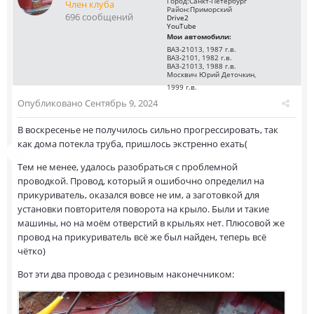
Город:
Санкт-Петербург
Член клуба
Район:
Приморский
696 сообщений
Drive2
YouTube
Мои автомобили:
ВАЗ-21013, 1987 г.в.
ВАЗ-2101, 1982 г.в.
ВАЗ-21013, 1988 г.в.
Москвич Юрий Деточкин,
1999 г.в.
Опубликовано
Сентябрь 9, 2024
В воскресенье не получилось сильно прогрессировать, так
как дома потекла труба, пришлось экстренно ехать(
Тем не менее, удалось разобраться с проблемной
проводкой. Провод, который я ошибочно определил на
прикуриватель, оказался вовсе не им, а заготовкой для
установки повторителя поворота на крыло. Были и такие
машины, но на моём отверстий в крыльях нет. Плюсовой же
провод на прикуриватель всё же был найден, теперь всё
чётко)
Вот эти два провода с резиновым наконечником: