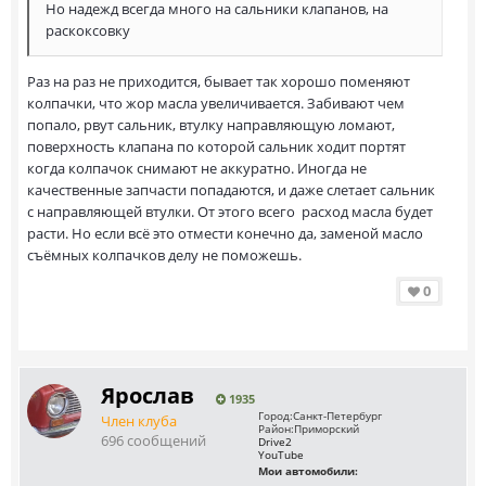
Но надежд всегда много на сальники клапанов, на
раскоксовку
Раз на раз не приходится, бывает так хорошо поменяют
колпачки, что жор масла увеличивается. Забивают чем
попало, рвут сальник, втулку направляющую ломают,
поверхность клапана по которой сальник ходит портят
когда колпачок снимают не аккуратно. Иногда не
качественные запчасти попадаются, и даже слетает сальник
с направляющей втулки. От этого всего расход масла будет
расти. Но если всё это отмести конечно да, заменой масло
съёмных колпачков делу не поможешь.
0
Ярослав
1935
Город:
Санкт-Петербург
Член клуба
Район:
Приморский
696 сообщений
Drive2
YouTube
Мои автомобили: