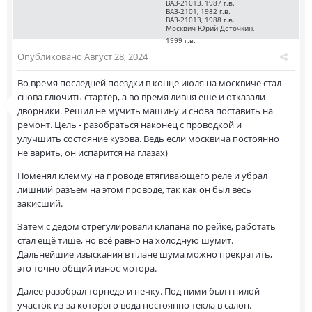
ВАЗ-21013, 1987 г.в.
ВАЗ-2101, 1982 г.в.
ВАЗ-21013, 1988 г.в.
Москвич Юрий Деточкин,
1999 г.в.
Опубликовано
Август 28, 2024
Во время последней поездки в конце июля на москвиче стал
снова глючить стартер, а во время ливня еше и отказали
дворники. Решил не мучить машину и снова поставить на
ремонт. Цель - разобраться наконец с проводкой и
улучшить состояние кузова. Ведь если москвича постоянно
не варить, он испарится на глазах)
Поменял клемму на проводе втягивающего реле и убрал
лишний разъём на этом проводе, так как он был весь
закисший.
Затем с дедом отрегулировали клапана по рейке, работать
стал ещё тише, но всё равно на холодную шумит.
Дальнейшие изыскания в плане шума можно прекратить,
это точно общий износ мотора.
Далее разобрал торпедо и печку. Под ними был гнилой
участок из-за которого вода постоянно текла в салон.