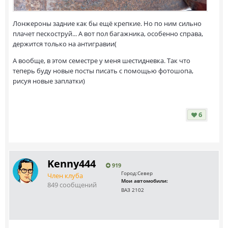
Лонжероны задние как бы ещё крепкие. Но по ним сильно
плачет пескоструй... А вот пол багажника, особенно справа,
держится только на антигравии(
А вообще, в этом семестре у меня шестидневка. Так что
теперь буду новые посты писать с помощью фотошопа,
рисуя новые заплатки)
6
Kenny444
919
Город:
Север
Член клуба
Мои автомобили:
849 сообщений
ВАЗ 2102