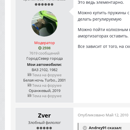
Это ведь элементарно.
Можно купить пружины с 
делать регулируемую
Можно пойти колхозным в
амортизаторах оставить.
Модератор
Все зависит от того, на с
2598
7619 сообщений
Город:
Север города
Мои автомобили:
ВАЗ 2102, 1982
Тема на форуме
Белая ночь Turbo., 2001
Тема на форуме
Оранжевый, 2019
Тема на форуме
Zver
Опубликовано
Май 12, 2010
Злобный филолог
Andrey91 сказал: