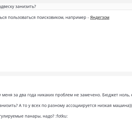
одвеску занизить?
ься пользоваться поисковиком, например -
Яндегзом
у меня за два года никаких проблем не замечено. Бюджет ноль,
низить? А то у всех по разному ассоциируется низкая машина))
гулируемые панары, надо? :fotku: