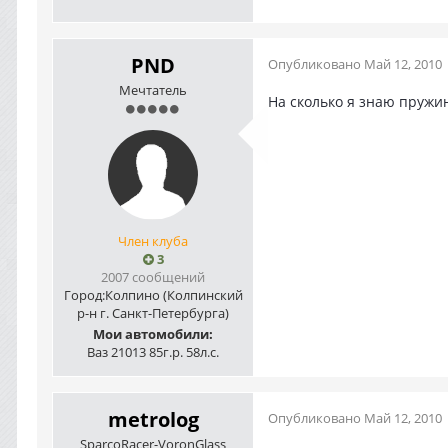
PND
Опубликовано
Май 12, 2010
Мечтатель
На сколько я знаю пружин
Член клуба
3
2007 сообщений
Город:
Колпино (Колпинский
р-н г. Санкт-Петербурга)
Мои автомобили:
Ваз 21013 85г.р. 58л.с.
metrolog
Опубликовано
Май 12, 2010
SparcoRacer-VoronGlass