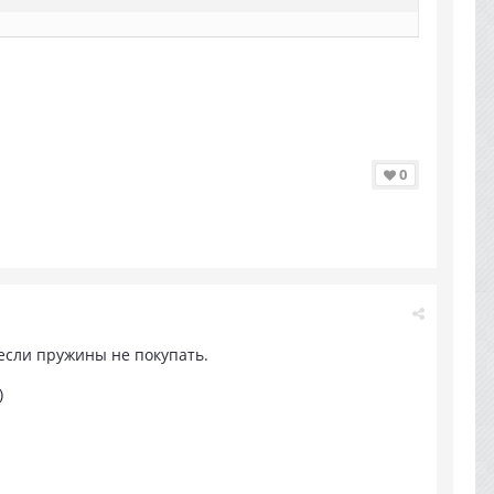
0
 если пружины не покупать.
)