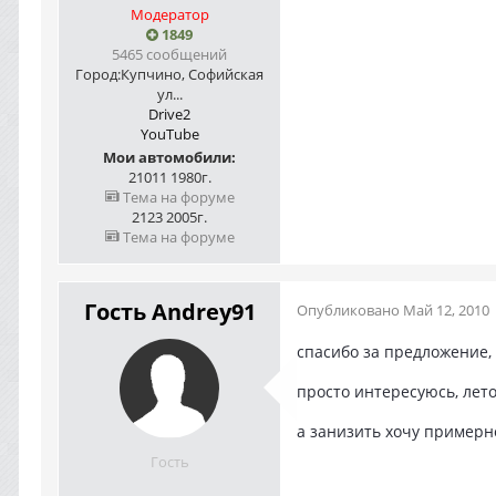
Модератор
1849
5465 сообщений
Город:
Купчино, Софийская
ул...
Drive2
YouTube
Мои автомобили:
21011 1980г.
Тема на форуме
2123 2005г.
Тема на форуме
Гость Andrey91
Опубликовано
Май 12, 2010
спасибо за предложение, 
просто интересуюсь, лето
а занизить хочу примерн
Гость