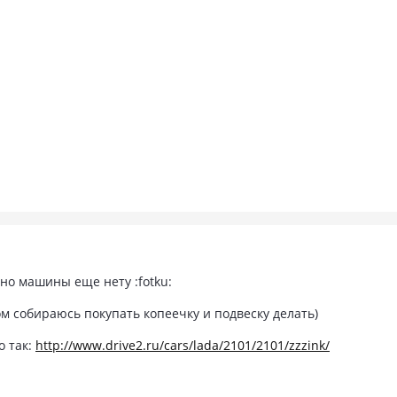
но машины еще нету :fotku:
м собираюсь покупать копеечку и подвеску делать)
о так:
http://www.drive2.ru/cars/lada/2101/2101/zzzink/