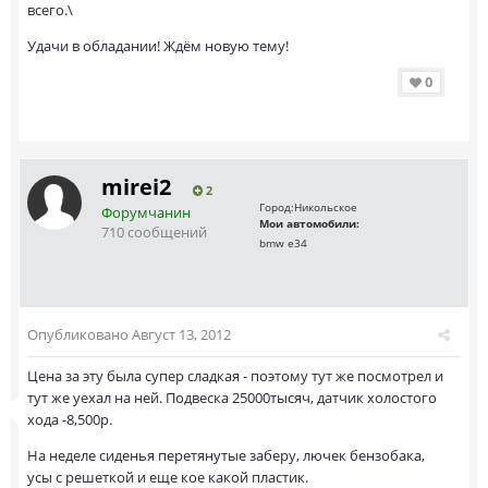
всего.\
Удачи в обладании! Ждём новую тему!
0
mirei2
2
Город:
Никольское
Форумчанин
Мои автомобили:
710 сообщений
bmw e34
Опубликовано
Август 13, 2012
Цена за эту была супер сладкая - поэтому тут же посмотрел и
тут же уехал на ней. Подвеска 25000тысяч, датчик холостого
хода -8,500р.
На неделе сиденья перетянутые заберу, лючек бензобака,
усы с решеткой и еще кое какой пластик.