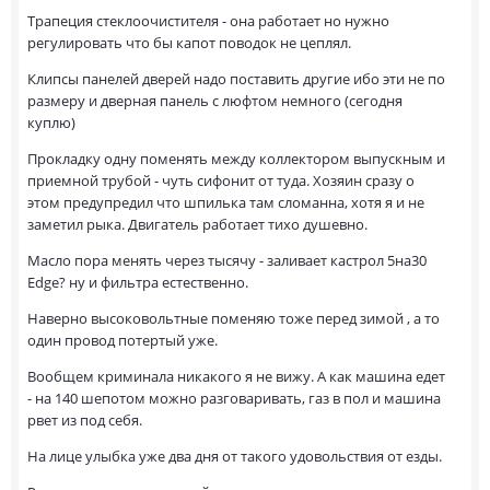
Трапеция стеклоочистителя - она работает но нужно
регулировать что бы капот поводок не цеплял.
Клипсы панелей дверей надо поставить другие ибо эти не по
размеру и дверная панель с люфтом немного (сегодня
куплю)
Прокладку одну поменять между коллектором выпускным и
приемной трубой - чуть сифонит от туда. Хозяин сразу о
этом предупредил что шпилька там сломанна, хотя я и не
заметил рыка. Двигатель работает тихо душевно.
Масло пора менять через тысячу - заливает кастрол 5на30
Edge? ну и фильтра естественно.
Наверно высоковольтные поменяю тоже перед зимой , а то
один провод потертый уже.
Вообщем криминала никакого я не вижу. А как машина едет
- на 140 шепотом можно разговаривать, газ в пол и машина
рвет из под себя.
На лице улыбка уже два дня от такого удовольствия от езды.