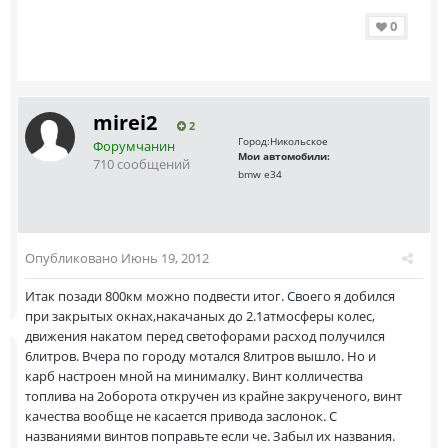
0
mirei2
2
Город:
Никольское
Форумчанин
Мои автомобили:
710 сообщений
bmw e34
Опубликовано
Июнь 19, 2012
Итак позади 800км можно подвести итог. Своего я добился
при закрытых окнах,накачаных до 2.1атмосферы колес,
движения накатом перед светофорами расход получился
6литров. Вчера по городу мотался 8литров вышло. Но и
карб настроен мной на минималку. Винт колличества
топлива на 2оборота откручен из крайне закрученого, винт
качества вообще не касается привода заслонок. С
названиями винтов поправьте если че. Забыл их названия.