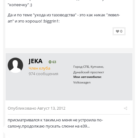
"копеечку" ;)
Да и по теме "ухода из тазоводства" - это как никак "левел-
ап" и это хорошо! :biggrin1:
0
JEKA
63
Город:
СПБ, Купчино,
Член клуба
Дунайский проспект
974 сообщения
Мои автомобили:
Volkswagen
Опубликовано
Август 13, 2012
присматривался к таким,но меня не устроила по-
салону,продолжаю пускать слюни на е39...