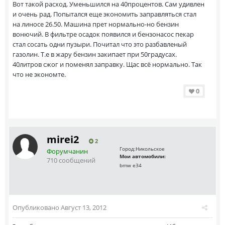
Вот такой расход. Уменьшился на 40процентов. Сам удивлен
и очень рад. Попытался еще экономить заправляться стал
на линосе 26.50. Машина прет нормально-но бензин
вонючий. В фильтре осадок появился и бензонасос пекар
стал сосать одни пузыри. Почитал что это разбавленый
газолин. Т.е в жару бензин закипает при 50градусах.
40литров сжог и поменял заправку. Щас всё нормально. Так
что не экономте.
0
mirei2
2
Город:
Никольское
Форумчанин
Мои автомобили:
710 сообщений
bmw e34
Опубликовано
Август 13, 2012