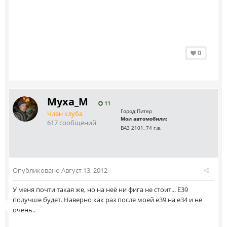
0
Myxa_M
11
Город:
Питер
Член клуба
Мои автомобили:
617 сообщений
ВАЗ 2101, 74 г.в.
Опубликовано
Август 13, 2012
У меня почти такая же, но на неё ни фига не стоит... Е39
получше будет. Наверно как раз после моей е39 на е34 и не
очень..