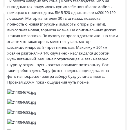
Эх ребята наверно это конец моего тазоводства. Ибо на
выходных так получилось купил себе новый автомобиль
немецкого производства. БМВ 520 с двигателем м20б20 129
лошадей. Мотор капитален 30 тыщ назад, подвеска
полностью новая (пружины амморты опоры рычаги),
выхлопная новая, тормоза новые. На оригинальных дисках
+ такая же запаска. По кузову вопросов достаточно - но сами
знаете что такая хрень меня не пугает. мотор
шестицилиндровый - прет пипец как. Максимум 204км
хозяин разгонял - я 140 случайно - наслаждался дорогой.
Руль легенький. Машина потрясающая. А ваз - наверно
шурину отдам - пусть восстанавливает потихоньку. Вот
такие ребята дела. Пару фоток - недостающие детали на
фото на покраске - завтра заберу буду устанавливать.
Проехал 200км пока - ощущения чуть позже.