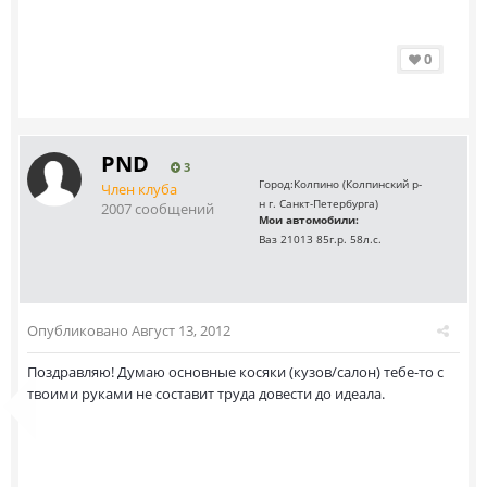
0
PND
3
Город:
Колпино (Колпинский р-
Член клуба
н г. Санкт-Петербурга)
2007 сообщений
Мои автомобили:
Ваз 21013 85г.р. 58л.с.
Опубликовано
Август 13, 2012
Поздравляю! Думаю основные косяки (кузов/салон) тебе-то с
твоими руками не составит труда довести до идеала.