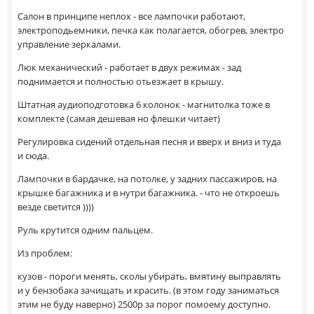
Салон в принципе неплох - все лампочки работают,
электроподьемники, печка как полагается, обогрев, электро
управление зеркалами.
Люк механический - работает в двух режимах - зад
поднимается и полностью отьезжает в крышу.
Штатная аудиоподготовка 6 колонок - магнитолка тоже в
комплекте (самая дешевая но флешки читает)
Регулировка сидений отдельная песня и вверх и вниз и туда
и сюда.
Лампочки в бардачке, на потолке, у задних пассажиров, на
крышке багажника и в нутри багажника. - что не откроешь
везде светится ))))
Руль крутится одним пальцем.
Из проблем:
кузов - пороги менять, сколы убирать, вмятину выправлять
и у бензобака зачищать и красить. (в этом году заниматься
этим не буду наверно) 2500р за порог помоему доступно.