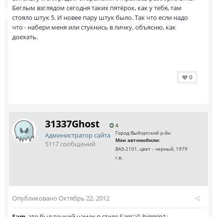
Беглым взглядом сегодня таких пятёрок, как у тебя, там
стояло штук 5. И новее пару штук было. Так что если надо
что - набери меня или стукнись в личку, объясню, как
доехать.
0
31337Ghost
4
Город:
Выборгский р-йн
Администратор сайта
Мои автомобили:
5117 сообщений
ВАЗ-2101, цвет - черный, 1979
г.в.
Опубликовано
Октябрь 22, 2012
Sam
, это был тонкий намек в стиле Sam'а? :biggrin1: