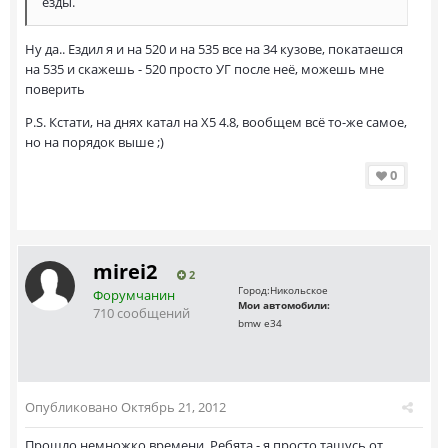
езды.
Ну да.. Ездил я и на 520 и на 535 все на 34 кузове, покатаешся
на 535 и скажешь - 520 просто УГ после неё, можешь мне
поверить
P.S. Кстати, на днях катал на Х5 4.8, вообщем всё то-же самое,
но на порядок выше ;)
0
mirei2
2
Город:
Никольское
Форумчанин
Мои автомобили:
710 сообщений
bmw e34
Опубликовано
Октябрь 21, 2012
Прошло немножко времени. Ребята - я просто тащусь от