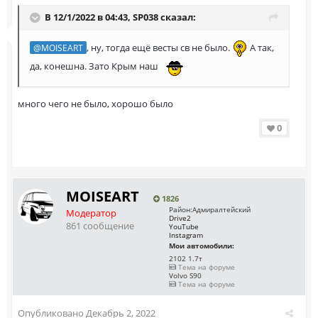
В 12/1/2022 в 04:43,
SP038
сказал:
, ну, тогда ещё весты св не было.
А так,
@MOISEART
да, конешна. Зато Крым наш
много чего не было, хорошо было
0
MOISEART
1826
Район:
Адмиралтейский
Модератор
Drive2
861 сообщение
YouTube
Instagram
Мои автомобили:
2102 1.7т
Тема на форуме
Volvo S90
Тема на форуме
Опубликовано
Декабрь 2, 2022