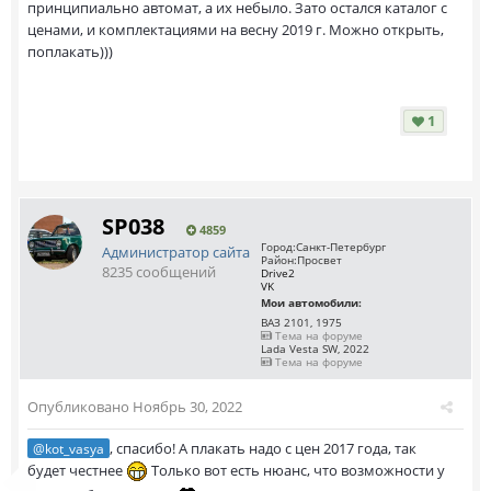
принципиально автомат, а их небыло. Зато остался каталог с
ценами, и комплектациями на весну 2019 г. Можно открыть,
поплакать)))
1
SP038
4859
Город:
Санкт-Петербург
Администратор сайта
Район:
Просвет
8235 сообщений
Drive2
VK
Мои автомобили:
ВАЗ 2101, 1975
Тема на форуме
Lada Vesta SW, 2022
Тема на форуме
Опубликовано
Ноябрь 30, 2022
, спасибо! А плакать надо с цен 2017 года, так
@kot_vasya
будет честнее
Только вот есть нюанс, что возможности у