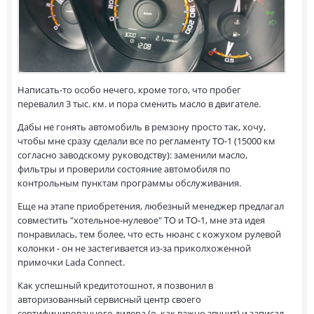
Написать-то особо нечего, кроме того, что пробег
перевалил 3 тыс. км. и пора сменить масло в двигателе.
Дабы не гонять автомобиль в ремзону просто так, хочу,
чтобы мне сразу сделали все по регламенту ТО-1 (15000 км
согласно заводскому руководству): заменили масло,
фильтры и проверили состояние автомобиля по
контрольным пунктам программы обслуживания.
Еще на этапе приобретения, любезный менеджер предлагал
совместить "хотельное-нулевое" ТО и ТО-1, мне эта идея
понравилась, тем более, что есть нюанс с кожухом рулевой
колонки - он не застегивается из-за приколхоженной
примочки Lada Connect.
Как успешный кредитотошнот, я позвонил в
авторизованный сервисный центр своего
сертифицированного дилера (о, как важно звучит) и записал