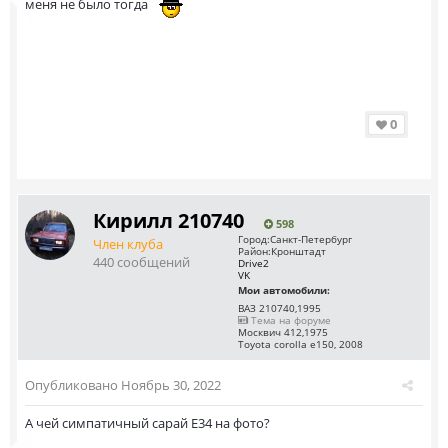
меня не было тогда
0
Кирилл 210740
598
Город:
Санкт-Петербург
Член клуба
Район:
Кронштадт
440 сообщений
Drive2
VK
Мои автомобили:
ВАЗ 210740,1995
Тема на форуме
Москвич 412,1975
Toyota corolla e150, 2008
Опубликовано
Ноябрь 30, 2022
А чей симпатичный сарай Е34 на фото?