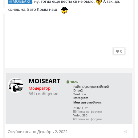
, ну, тогда ещё весты св не было.
А так, да,
@MOISEART
конешна. Зато Крым наш
0
MOISEART
1826
Район:
Адмиралтейский
Модератор
Drive2
861 сообщение
YouTube
Instagram
Мои автомобили:
2102 1.7т
Тема на форуме
Volvo S90
Тема на форуме
Опубликовано
Декабрь 2, 2022