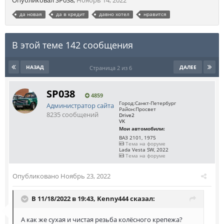
Опубликовал
SP038
,
Ноябрь 14, 2022
да новая
да в кредит
давно хотел
нравится
В этой теме 142 сообщения
НАЗАД
ДАЛЕЕ
Страница 2 из 6
SP038
4859
Город:
Санкт-Петербург
Администратор сайта
Район:
Просвет
8235 сообщений
Drive2
VK
Мои автомобили:
ВАЗ 2101, 1975
Тема на форуме
Lada Vesta SW, 2022
Тема на форуме
Опубликовано
Ноябрь 23, 2022
В 11/18/2022 в 19:43,
Kenny444
сказал:
А как же сухая и чистая резьба колёсного крепежа?