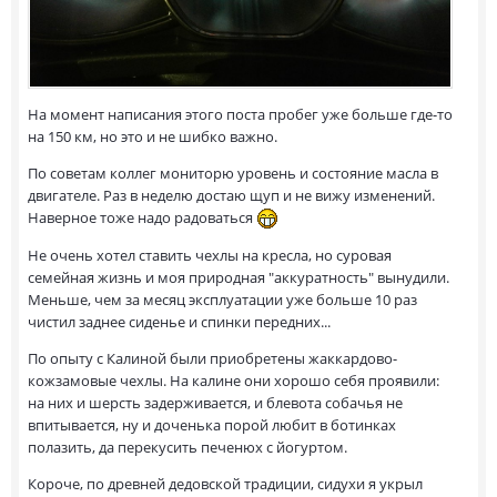
На момент написания этого поста пробег уже больше где-то
на 150 км, но это и не шибко важно.
По советам коллег мониторю уровень и состояние масла в
двигателе. Раз в неделю достаю щуп и не вижу изменений.
Наверное тоже надо радоваться
Не очень хотел ставить чехлы на кресла, но суровая
семейная жизнь и моя природная "аккуратность" вынудили.
Меньше, чем за месяц эксплуатации уже больше 10 раз
чистил заднее сиденье и спинки передних...
По опыту с Калиной были приобретены жаккардово-
кожзамовые чехлы. На калине они хорошо себя проявили:
на них и шерсть задерживается, и блевота собачья не
впитывается, ну и доченька порой любит в ботинках
полазить, да перекусить печенюх с йогуртом.
Короче, по древней дедовской традиции, сидухи я укрыл