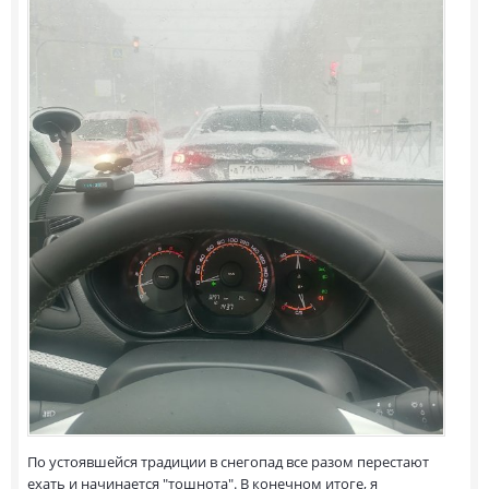
По устоявшейся традиции в снегопад все разом перестают
ехать и начинается "тошнота". В конечном итоге, я