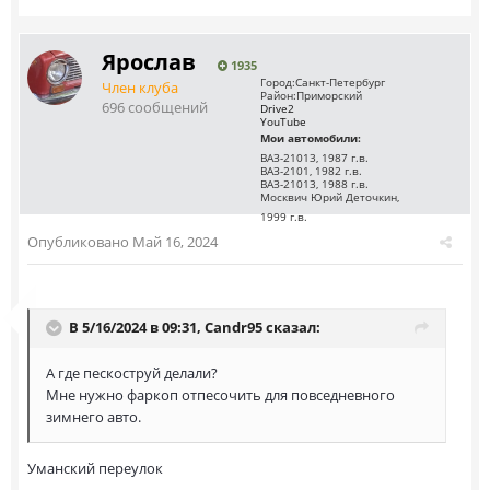
Ярослав
1935
Город:
Санкт-Петербург
Член клуба
Район:
Приморский
696 сообщений
Drive2
YouTube
Мои автомобили:
ВАЗ-21013, 1987 г.в.
ВАЗ-2101, 1982 г.в.
ВАЗ-21013, 1988 г.в.
Москвич Юрий Деточкин,
1999 г.в.
Опубликовано
Май 16, 2024
В 5/16/2024 в 09:31,
Саndr95
сказал:
А где пескоструй делали?
Мне нужно фаркоп отпесочить для повседневного
зимнего авто.
Уманский переулок