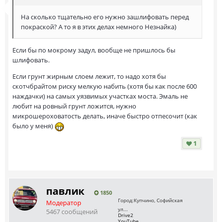
На сколько тщательно его нужно зашлифовать перед
покраской? А то я в этих делах немного Незнайка)
Если бы по мокрому задул, вообще не пришлось бы
шлифовать.
Если грунт жирным слоем лежит, то надо хотя бы
скотчбрайтом риску мелкую набить (хотя бы как после 600
наждачки) на самых уязвимых участках моста. Эмаль не
любит на ровный грунт ложится, нужно
микрошероховатость делать, иначе быстро отпесочит (как
было у меня)
1
павлик
1850
Город:
Купчино, Софийская
Модератор
ул...
5467 сообщений
Drive2
YouTube