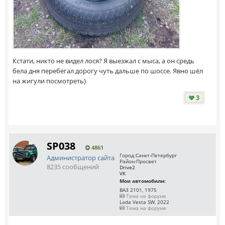
Кстати, никто не видел лося? Я выезжал с мыса, а он средь
бела дня перебегал дорогу чуть дальше по шоссе. Явно шёл
на жигули посмотреть)
3
SP038
4861
Город:
Санкт-Петербург
Администратор сайта
Район:
Просвет
8235 сообщений
Drive2
VK
Мои автомобили:
ВАЗ 2101, 1975
Тема на форуме
Lada Vesta SW, 2022
Тема на форуме