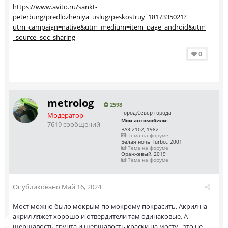
https://www.avito.ru/sankt-
peterburg/predlozheniya_uslug/peskostruy_1817335021?
utm_campaign=native&utm_medium=item_page_android&utm
_source=soc_sharing
0
metrolog
2598
Город:
Север города
Модератор
Мои автомобили:
7619 сообщений
ВАЗ 2102, 1982
Тема на форуме
Белая ночь Turbo., 2001
Тема на форуме
Оранжевый, 2019
Тема на форуме
Опубликовано
Май 16, 2024
Мост можно было мокрым по мокрому покрасить. Акрил на
акрил ляжет хорошо и отвердители там одинаковые. А
шершавость грунта и шершавость краски на мосту - это не