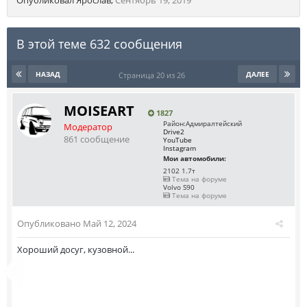
Опубликовал
Ярослав
,
Сентябрь 19, 2019
В этой теме 632 сообщения
НАЗАД
ДАЛЕЕ
Страница 20 из 26
MOISEART
1827
Район:
Адмиралтейский
Модератор
Drive2
861 сообщение
YouTube
Instagram
Мои автомобили:
2102 1.7т
Тема на форуме
Volvo S90
Тема на форуме
Опубликовано
Май 12, 2024
Хороший досуг, кузовной...