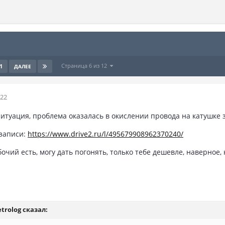
Страница 6 из 12
1
ДАЛЕЕ
022
ситуация, проблема оказалась в окислении провода на катушке 
 записи:
https://www.drive2.ru/l/495679908962370240/
очий есть, могу дать погонять, только тебе дешевле, наверное, к
trolog
сказал: