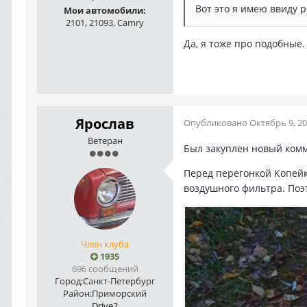
Вот это я имею ввиду р
Мои автомобили:
2101, 21093, Camry
Да, я тоже про подобные.
Ярослав
Опубликовано
Октябрь 9, 2
Ветеран
Был закуплен новый комм
Перед перегонкой Копейки
воздушного фильтра. Поэ
Член клуба
1935
696 сообщений
Город:
Санкт-Петербург
Район:
Приморский
Drive2