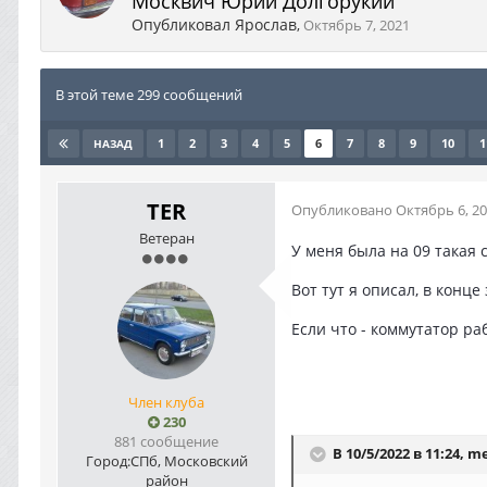
Москвич Юрий Долгорукий
Опубликовал
Ярослав
,
Октябрь 7, 2021
В этой теме 299 сообщений
1
2
3
4
5
6
7
8
9
10
1
НАЗАД
TER
Опубликовано
Октябрь 6, 2
Ветеран
У меня была на 09 такая 
Вот тут я описал, в конце
Если что - коммутатор раб
Член клуба
230
881 сообщение
В 10/5/2022 в 11:24,
me
Город:
СПб, Московский
район