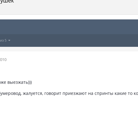
тушек
 из 5
2010
же выезжать)))
бумеровод, жалуется, говорит приезжают на спринты какие то к