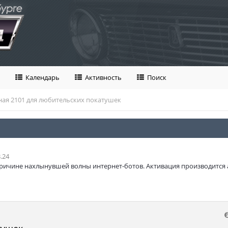
Календарь
Активность
Поиск
ая 2101 для любительских покатушек
.24
ричине нахлынувшей волны интернет-ботов. Активация производится 