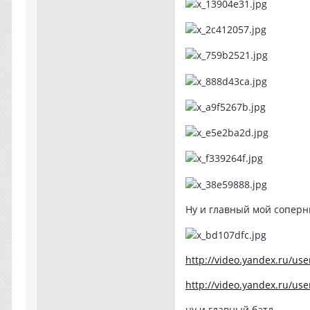
Ну и главный мой соперн
http://video.yandex.ru/user
http://video.yandex.ru/user
ну и главный батл