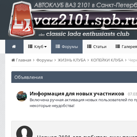
Клуб
Форумы
Статьи
Галерея
Главная
Форумы
ЖИЗНЬ КЛУБА
КОПЕЙКИ КЛУБА
Черн
Объявления
Информация для новых участников
07.03
Включена ручная активация новых пользователей по п
некоторые неудобства!