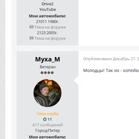
Drive2
YouTube
Мои автомобили:
21011 1980г.
Тема на форуме
2123 2005г.
Тема на форуме
Myxa_M
Опубликовано
Декабрь 27, 
Ветеран
Молодцы! Так их - копейк
Член клуба
11
617 сообщений
Город:
Питер
Мои автомобили: