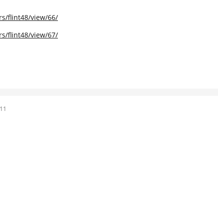
s/flint48/view/66/
s/flint48/view/67/
011