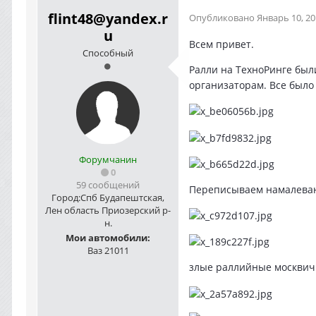
flint48@yandex.r
Опубликовано
Январь 10, 2
u
Всем привет.
Способный
Ралли на ТехноРинге были
организаторам. Все было
Форумчанин
0
59 сообщений
Переписываем намалеванн
Город:
Спб Будапештская,
Лен область Приозерский р-
н.
Мои автомобили:
Ваз 21011
злые раллийные москвич