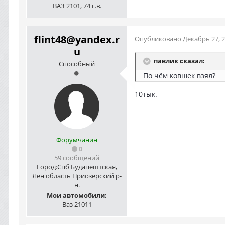
ВАЗ 2101, 74 г.в.
flint48@yandex.r
Опубликовано
Декабрь 27, 
u
павлик сказал:
Способный
По чём ковшек взял?
10тык.
Форумчанин
0
59 сообщений
Город:
Спб Будапештская,
Лен область Приозерский р-
н.
Мои автомобили:
Ваз 21011