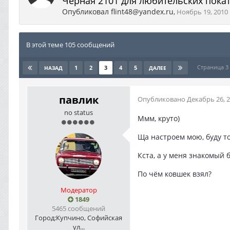
Черная 2101 для любительских пока
Опубликовал
flint48@yandex.ru
,
Ноябрь 19, 2010
В этой теме 105 сообщений
Страница 3
1
2
3
4
5
НАЗАД
ДАЛЕЕ
павлик
Опубликовано
Декабрь 26, 
no status
Ммм, круто)
Ща настроем мою, буду то
Кста, а у меня знакомый 
По чём ковшек взял?
Модератор
1849
5465 сообщений
Город:
Купчино, Софийская
ул...