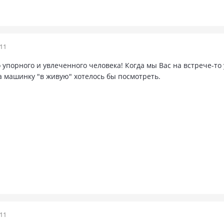
011
 упорного и увлеченного человека! Когда мы Вас на встрече-т
а машинку "в живую" хотелось бы посмотреть.
011