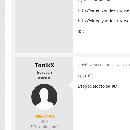
http://video.yandex.ru/user
http://video.yandex.ru/user
:bi:
TonikX
Опубликовано
Январь 10, 2
Ветеран
круто!=)
Второе место занял?
Член клуба
0
526 сообщений