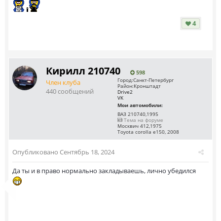
4
Кирилл 210740
598
Город:
Санкт-Петербург
Член клуба
Район:
Кронштадт
440 сообщений
Drive2
VK
Мои автомобили:
ВАЗ 210740,1995
Тема на форуме
Москвич 412,1975
Toyota corolla e150, 2008
Опубликовано
Сентябрь 18, 2024
Да ты и в право нормально закладываешь, лично убедился