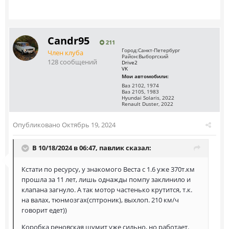
Саndr95
211
Город:
Санкт-Петербург
Член клуба
Район:
Выборгский
128 сообщений
Drive2
VK
Мои автомобили:
Ваз 2102, 1974
Ваз 2105, 1983
Hyundai Solaris, 2022
Renault Duster, 2022
Опубликовано
Октябрь 19, 2024
В 10/18/2024 в 06:47,
павлик
сказал:
Кстати по ресурсу, у знакомого Веста с 1.6 уже 370т.км
прошла за 11 лет, лишь однажды помпу заклинило и
клапана загнуло. А так мотор частенько крутится, т.к.
на валах, тюнмозгах(сптроник), выхлоп. 210 км/ч
говорит едет))
Коробка реновская шумит уже сильно, но работает.