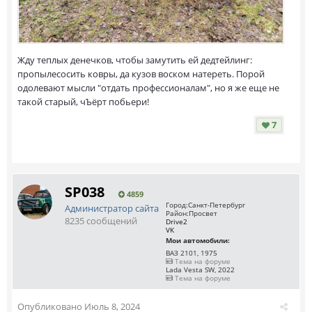
Жду теплых денечков, чтобы замутить ей дедтейлинг:
пропылесосить ковры, да кузов воском натереть. Порой
одолевают мысли "отдать профессионалам", но я же еще не
такой старый, чЪёрт побьери!
7
SP038
4859
Город:
Санкт-Петербург
Администратор сайта
Район:
Просвет
8235 сообщений
Drive2
VK
Мои автомобили:
ВАЗ 2101, 1975
Тема на форуме
Lada Vesta SW, 2022
Тема на форуме
Опубликовано
Июль 8, 2024