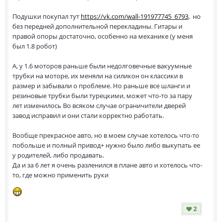
Подушки покупал тут
https://vk.com/wall-191977745_6793
, но
без передней дополнительной перекладины. Гитары и
правой опоры достаточно, особенно на механике (у меня
был 1.8 робот)
А, у 1.6 моторов раньше были недолговечные вакуумные
трубки на моторе, их меняли на силикон он классики в
размер и забывали о проблеме. Но раньше все шланги и
резиновые трубки были турецкими, может что-то за пару
лет изменилось Во всяком случае ограничители дверей
завод исправил и они стали корректно работать.
Вообще прекрасное авто, но в моем случае хотелось что-то
побольше и полный привод+ нужно было либо выкупать ее
у родителей, либо продавать.
Да и за 6 лет я очень разленился в плане авто и хотелось что-
то, где можно применить руки
2