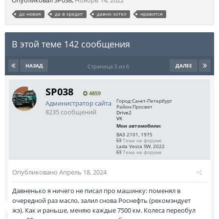
Опубликовал
SP038
,
Ноябрь 14, 2022
да новая
да в кредит
давно хотел
нравится
В этой теме 142 сообщения
НАЗАД
ДАЛЕЕ
Страница 5 из 6
SP038
4859
Город:
Санкт-Петербург
Администратор сайта
Район:
Просвет
8235 сообщений
Drive2
VK
Мои автомобили:
ВАЗ 2101, 1975
Тема на форуме
Lada Vesta SW, 2022
Тема на форуме
Опубликовано
Апрель 18, 2024
Давненько я ничего не писал про машинку: поменял в
очередной раз масло, залил снова Роснефть (рекомэндует
жэ). Как и раньше, меняю каждые 7500 км. Колеса переобул