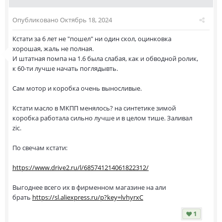
Опубликовано
Октябрь 18, 2024
Кстати за 6 лет не "пошел" ни один скол, оцинковка
хорошая, жаль не полная.
И штатная помпа на 1.6 была слабая, как и обводной ролик,
к 60-ти лучше начать поглядывть.
Сам мотор и коробка очень выносливые.
Кстати масло в МКПП менялось? на синтетике зимой
коробка работала сильно лучше и в целом тише. Заливал
zic.
По свечам кстати:
https://www.drive2.ru/l/685741214061822312/
Выгоднее всего их в фирменном магазине на али
брать
https://sl.aliexpress.ru/p?key=lvhyrxC
1