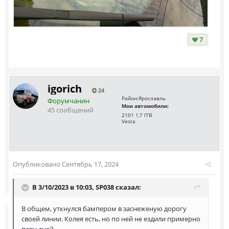
7
igorich
24
Район:
Ярославль
Форумчанин
Мои автомобили:
45 сообщений
2101 1,7 ITB
Vesta
Опубликовано
Сентябрь 17, 2024
В 3/10/2023 в 10:03,
SP038
сказал:
В общем, уткнулся бампером в заснеженую дорогу
своей линии. Колея есть, но по ней не ездили примерно
пару дней.