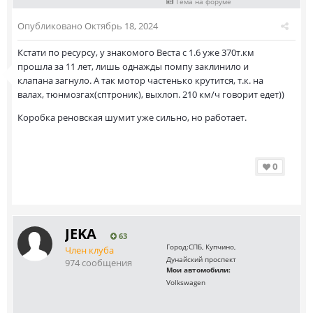
Тема на форуме
Опубликовано
Октябрь 18, 2024
Кстати по ресурсу, у знакомого Веста с 1.6 уже 370т.км
прошла за 11 лет, лишь однажды помпу заклинило и
клапана загнуло. А так мотор частенько крутится, т.к. на
валах, тюнмозгах(сптроник), выхлоп. 210 км/ч говорит едет))
Коробка реновская шумит уже сильно, но работает.
0
JEKA
63
Город:
СПБ, Купчино,
Член клуба
Дунайский проспект
974 сообщения
Мои автомобили:
Volkswagen