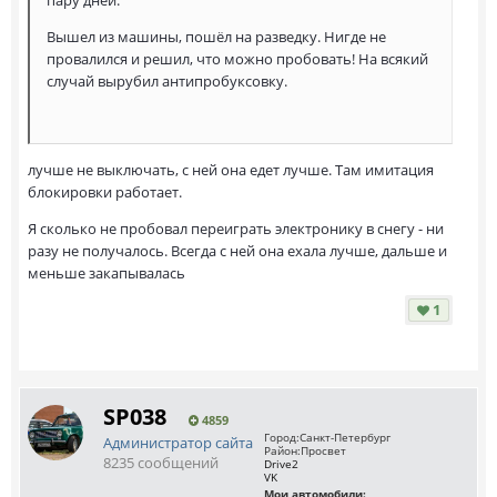
Вышел из машины, пошёл на разведку. Нигде не
провалился и решил, что можно пробовать! На всякий
случай вырубил антипробуксовку.
лучше не выключать, с ней она едет лучше. Там имитация
блокировки работает.
Я сколько не пробовал переиграть электронику в снегу - ни
разу не получалось. Всегда с ней она ехала лучше, дальше и
меньше закапывалась
1
SP038
4859
Город:
Санкт-Петербург
Администратор сайта
Район:
Просвет
8235 сообщений
Drive2
VK
Мои автомобили: