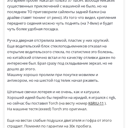
это время пробег накатал только 37 тысяч. вообще никаких
существенных приключений с машиной не было, но на
последнем ТО приговорили сайленты задней балки (на
драйве ставят тюнинг от рено). Из того что видел, крепления
переднего сидения можно чуть поднять (на 7-8мм) и будет
чуть более удобная посадка.
Ручка дверная отстрелила зимой, пластик у них хрупкий.
Еще водительский блок стеклоподьемников отказал на
открытие водительского стекла, по статистике это болезнь,
но китайский отлично встал и по качеству отливки дажен по
интереснее был. Брал сразу под складывание зеркал, но не
дошло до этого.
Машину хорошо пролили при покупке мовилем и
антикором, но на шестой год телик начал ржаветь.
Штатные свечки лотерея и не очень, как и катушки.
Хорошей идеей было бы перейти на иридий, я игрался с ngk,
но сейчас бы поставил
Torch (на весту номер
K6RIU-11
).
На машине тестя (exeed) Torch это оригинал.
Еще на вестах слабые подушки двигателя и гофра от этого
страдает. Поменял по гарантии на 30к пробега.