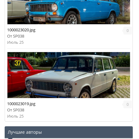
1000023020.jpg
0
От
SP038
Июль 25
1000023019.jpg
0
От
SP038
Июль 25
Лучшие авторы