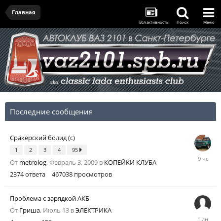
Главная
Вся активность
Поиск
Меню
Последние сообщения
Сракерский болид (с)
1
2
3
4
95
9
От
metrolog
,
Февраль 3, 2009
в
КОПЕЙКИ КЛУБА
часов
назад
2374
ответа
467038
просмотров
Проблема с зарядкой АКБ
От
Гриша
,
Июль 13
в
ЭЛЕКТРИКА
Вчера