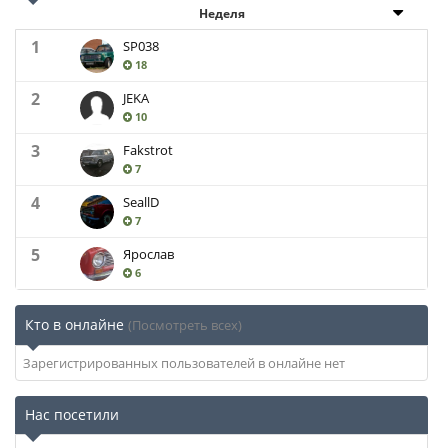
Неделя
1
SP038
18
2
JEKA
10
3
Fakstrot
7
4
SeallD
7
5
Ярослав
6
Кто в онлайне
(Посмотреть всех)
Зарегистрированных пользователей в онлайне нет
Нас посетили