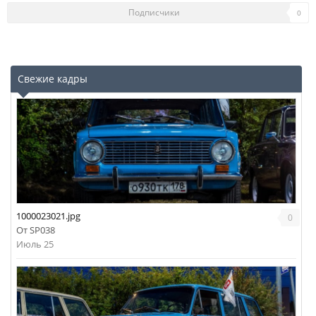
Подписчики
0
Свежие кадры
1000023021.jpg
0
От
SP038
Июль 25