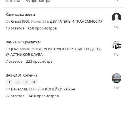
4
ответа
153
просмотра
в
09:46
Капиталка двига
От
Ghost1969
,
Июнь 21
в
ДВИГАТЕЛЬ И ТРАНСМИССИЯ
Вчера
10
ответов
658
просмотров
в
09:43
Ваз 2109 "Крылатка"
От
JEKA
,
Июль 29
в
ДРУГИЕ ТРАНСПОРТНЫЕ СРЕДСТВА
Среда
УЧАСТНИКОВ КЛУБА
в
7
ответов
223
просмотра
22:57
ВАЗ-2101 Копейка
1
2
3
4
Среда
От
Вячеслав
,
Май 23
в
КОПЕЙКИ КЛУБА
в
77
ответов
3410
просмотров
14:08