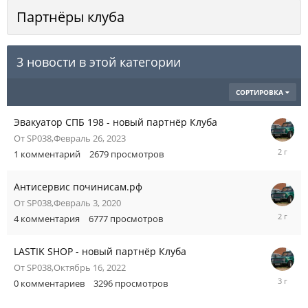
Партнёры клуба
3 новости в этой категории
СОРТИРОВКА
Эвакуатор СПБ 198 - новый партнёр Клуба
От
SP038
,
Февраль 26, 2023
Ноябрь
1
комментарий
2679
просмотров
29,
2023
Антисервис починисам.рф
От
SP038
,
Февраль 3, 2020
Январь
4
комментария
6777
просмотров
11,
2024
LASTIK SHOP - новый партнёр Клуба
От
SP038
,
Октябрь 16, 2022
Октябрь
0
комментариев
3296
просмотров
16,
2022