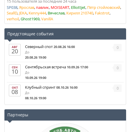
15 пользователя за последние 24 часа
SP038
Ярослав
павлик
MOISEART
Elliottjet
Пётр стойловский
SeallD
JEKA
Kenny444
Вячеслав
Кирилл 210740
Fakstrot
verhoil
Ghost1969
VanillA
Предстоящие события
Северный спот
20.08.26 16:00
АВГ
0
20
До
20.08.26 19:00
Сентябрьская встреча
10.09.26 17:00
СЕН
0
10
До
10.09.26 19:00
Клубный спринт
08.10.26 16:00
ОКТ
0
08
До
08.10.26 19:00
Партнеры