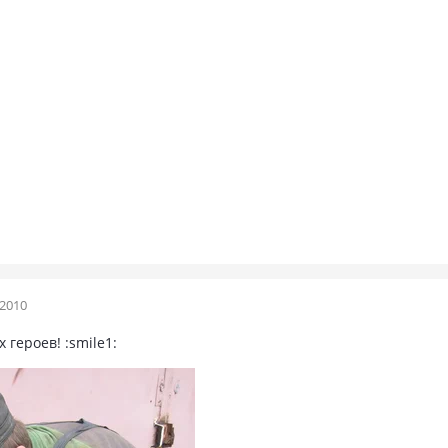
 2010
 героев! :smile1: