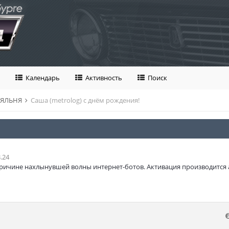
Календарь
Активность
Поиск
ЛЯЛЬНЯ
Саша (metrolog) с днём рождения!
.24
ричине нахлынувшей волны интернет-ботов. Активация производится 