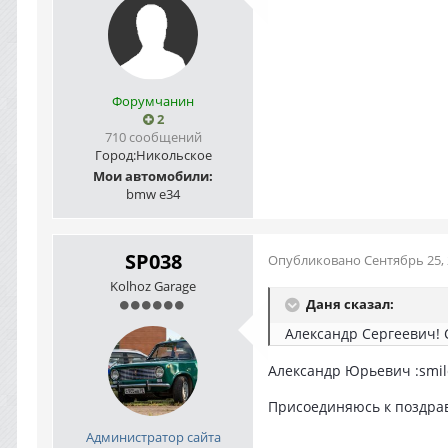
Форумчанин
2
710 сообщений
Город:
Никольское
Мои автомобили:
bmw e34
SP038
Опубликовано
Сентябрь 25,
Kolhoz Garage
Даня сказал:
Александр Сергеевич! С 
Александр Юрьевич :smil
Присоединяюсь к поздрав
Администратор сайта