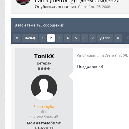
Саша (metrolog) с днём рождения!
Опубликовал
павлик
,
Сентябрь 25, 2008
В этой теме 195 сообщений
1
2
3
4
5
6
7
НАЗАД
ДАЛЕЕ
TonikX
Опубликовано
Сентябрь 25,
Ветеран
Поздравляю!
Член клуба
0
526 сообщений
Мои автомобили:
ВАЗ-21011