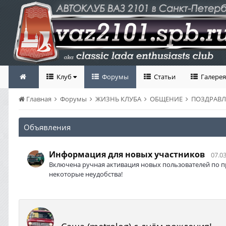
Клуб
Форумы
Статьи
Галерея
Главная
Форумы
ЖИЗНЬ КЛУБА
ОБЩЕНИЕ
ПОЗДРАВ
Объявления
Информация для новых участников
07.03
Включена ручная активация новых пользователей по п
некоторые неудобства!