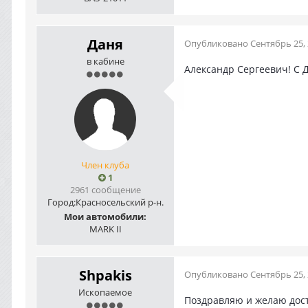
Даня
Опубликовано
Сентябрь 25,
в кабине
Александр Сергеевич! С Дн
Член клуба
1
2961 сообщение
Город:
Красносельский р-н.
Мои автомобили:
MARK II
Shpakis
Опубликовано
Сентябрь 25,
Ископаемое
Поздравляю и желаю дост