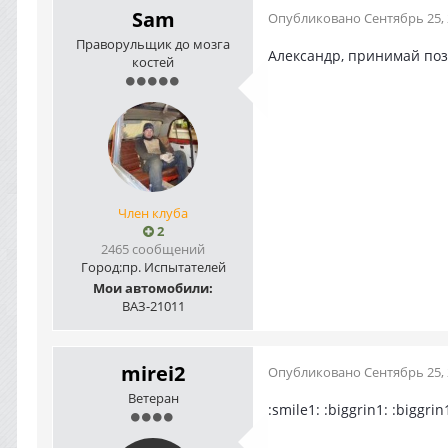
Sam
Опубликовано
Сентябрь 25,
Праворульщик до мозга
Александр, принимай позд
костей
Член клуба
2
2465 сообщений
Город:
пр. Испытателей
Мои автомобили:
ВАЗ-21011
mirei2
Опубликовано
Сентябрь 25,
Ветеран
:smile1: :biggrin1: :biggrin1