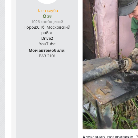
Член клуба
28
1026 сообщений
Город:
СПб, Московский
район
Drive2
YouTube
Мои автомобили:
ВАЗ 2101
Александр, поздравляю! З