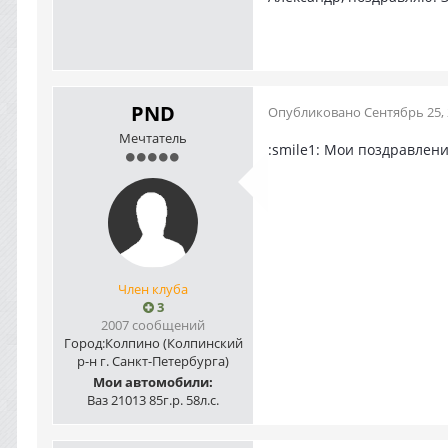
PND
Опубликовано
Сентябрь 25,
Мечтатель
:smile1: Мои поздравлени
Член клуба
3
2007 сообщений
Город:
Колпино (Колпинский
р-н г. Санкт-Петербурга)
Мои автомобили:
Ваз 21013 85г.р. 58л.с.