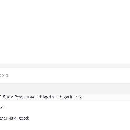
 2010
Днем Рождения!!! :biggrin1: :biggrin1: :x
e1:
лениям :good: