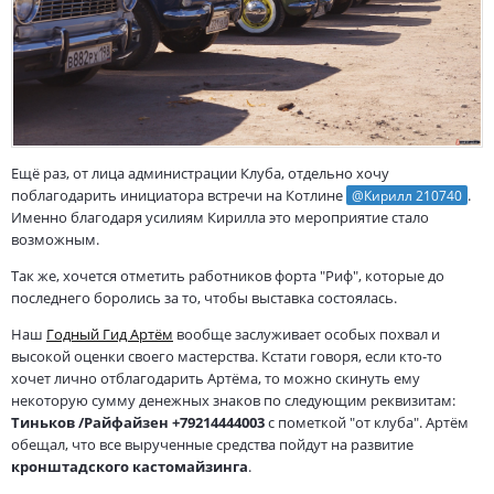
Ещё раз, от лица администрации Клуба, отдельно хочу
поблагодарить инициатора встречи на Котлине
.
@Кирилл 210740
Именно благодаря усилиям Кирилла это мероприятие стало
возможным.
Так же, хочется отметить работников форта "Риф", которые до
последнего боролись за то, чтобы выставка состоялась.
Наш
Годный Гид Артём
вообще заслуживает особых похвал и
высокой оценки своего мастерства. Кстати говоря, если кто-то
хочет лично отблагодарить Артёма, то можно скинуть ему
некоторую сумму денежных знаков по следующим реквизитам:
Тиньков /Райфайзен +79214444003
с пометкой "от клуба". Артём
обещал, что все вырученные средства пойдут на развитие
кронштадского кастомайзинга
.