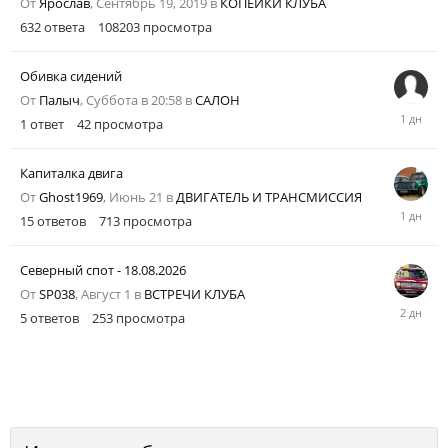
От
Ярослав
,
Сентябрь 19, 2019
в
КОПЕЙКИ КЛУБА
часов
назад
632
ответа
108203
просмотра
Обивка сидений
От
Палыч
,
Суббота в 20:58
в
САЛОН
Вчера
1
ответ
42
просмотра
в
18:15
Капиталка двига
От
Ghost1969
,
Июнь 21
в
ДВИГАТЕЛЬ И ТРАНСМИССИЯ
Вчера
15
ответов
713
просмотра
в
08:21
Северный спот - 18.08.2026
От
SP038
,
Август 1
в
ВСТРЕЧИ КЛУБА
Суббота
5
ответов
253
просмотра
в
13:16