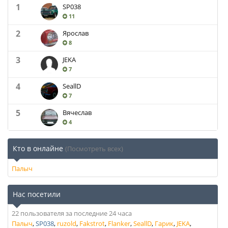
1
SP038
11
2
Ярослав
8
3
JEKA
7
4
SeallD
7
5
Вячеслав
4
Кто в онлайне
(Посмотреть всех)
Палыч
Нас посетили
22 пользователя за последние 24 часа
Палыч
SP038
ruzold
Fakstrot
Flanker
SeallD
Гарик
JEKA