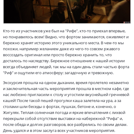
Кто-то из участников уже был на "Рифе", кто-то приехал впервые,
но понравилось всем! Видно, что фортом занимаются, оживляют и
бережно хранят историю этого уникального места. В чем-то мы
похожи, например желанием даже из чего-то совсем ржавого
воссоздать оригинал или просто бережно хранить то, что
досталось по наследству. Бережное отношение к нашей истории
всегда объединяет людей, так мы на один день стали частью форта
"Риф" и ощутили его атмосферу: загадочную и тревожную.
Экскурсия прошла на одном дыхании, время пролетело незаметно
и заключительная часть мероприятия прошла в местном кафе, где
нас любезно пригласили к столу и угостили вкуснейшей гречневой
кашей! После такой пешей прогулки каша залетела на ура, а за
столами шли беседы о фортах, пушках, бетоне и, конечно, о
Жигулях. Теплая солнечная погода и яркие впечатления с лихвой
перекрыли собой отсутствие выставки на набережной "Рифа" и,
после обеда и долгих разговоров, все разбрелись по своим делам.
День удался и в этом заслуга всех участников мероприятия.