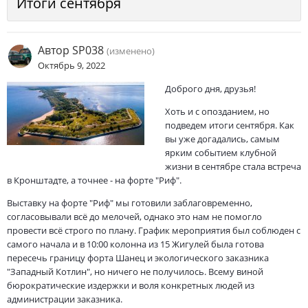
Итоги сентября
Автор
SP038
(изменено)
Октябрь 9, 2022
Доброго дня, друзья!
Хоть и с опозданием, но
подведем итоги сентября. Как
вы уже догадались, самым
ярким событием клубной
жизни в сентябре стала встреча
в Кронштадте, а точнее - на форте "Риф".
Выставку на форте "Риф" мы готовили заблаговременно,
согласовывали всё до мелочей, однако это нам не помогло
провести всё строго по плану. График мероприятия был соблюден с
самого начала и в 10:00 колонна из 15 Жигулей была готова
пересечь границу форта Шанец и экологического заказника
"Западный Котлин", но ничего не получилось. Всему виной
бюрократические издержки и воля конкретных людей из
администрации заказника.