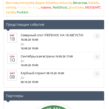
Ярослав
Kenny444
Вадим МояМи
restavod
Вячеслав
RadaM
verhoil
Игорь Бюнгер
павлик
RedGhost
ghostrider
MOISEART
VanillA
Pushkin
Предстоящие события
Северный спот !ПЕРЕНОС НА 18 АВГУСТА!
АВГ
0
18
18.08.26 16:00
До
18.08.26 19:00
Сентябрьская встреча
10.09.26 17:00
СЕН
0
10
До
10.09.26 19:00
Клубный спринт
08.10.26 16:00
ОКТ
0
08
До
08.10.26 19:00
Партнеры