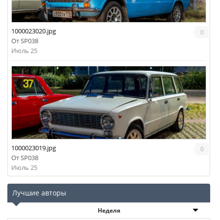
1000023020.jpg
0
От
SP038
Июль 25
1000023019.jpg
0
От
SP038
Июль 25
Лучшие авторы
Неделя