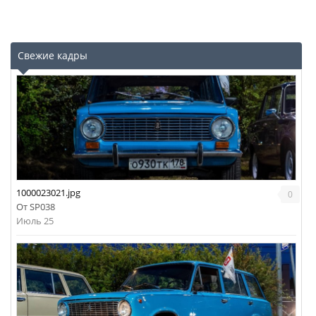
Свежие кадры
1000023021.jpg
0
От
SP038
Июль 25