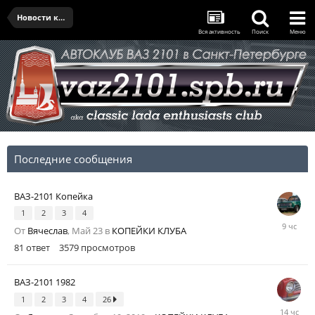
Новости клуба
Вся активность
Поиск
Меню
Последние сообщения
ВАЗ-2101 Копейка
1
2
3
4
9
От
Вячеслав
,
Май 23
в
КОПЕЙКИ КЛУБА
часов
81
ответ
3579
просмотров
назад
ВАЗ-2101 1982
1
2
3
4
26
14