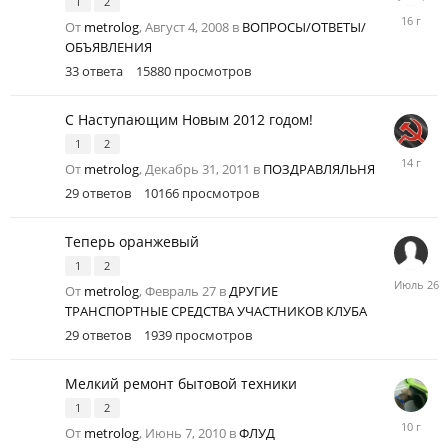
1
2
Ноябрь
От
metrolog
,
Август 4, 2008
в
ВОПРОСЫ/ОТВЕТЫ/
20,
ОБЪЯВЛЕНИЯ
2009
33
ответа
15880
просмотров
С Наступающим Новым 2012 годом!
1
2
Январь
От
metrolog
,
Декабрь 31, 2011
в
ПОЗДРАВЛЯЛЬНЯ
1,
29
ответов
10166
просмотров
2012
Теперь оранжевый
1
2
Июль
От
metrolog
,
Февраль 27
в
ДРУГИЕ
26
ТРАНСПОРТНЫЕ СРЕДСТВА УЧАСТНИКОВ КЛУБА
29
ответов
1939
просмотров
Мелкий ремонт бытовой техники
1
2
Февраль
От
metrolog
,
Июнь 7, 2010
в
ФЛУД
13,