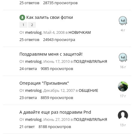
25
ответов
28735
просмотров
2016
Как залить свои фотки
1
2
Апрель
От
metrolog
,
Май 4, 2008
в
НОВИЧКАМ
10,
2022
25
ответов
24943
просмотра
Поздравляем меня с защитой!
От
metrolog
,
Июнь 17, 2010
в
ПОЗДРАВЛЯЛЬНЯ
Июль
24
ответа
9085
просмотров
4,
2010
Операция "Призывник"
От
metrolog
,
Декабрь 12, 2007
в
ОБЩЕНИЕ
Январь
23
ответа
8859
просмотров
2,
2009
А давайте еще раз поздравим Pnd
От
metrolog
,
Июнь 27, 2010
в
ПОЗДРАВЛЯЛЬНЯ
Июнь
21
ответ
8188
просмотров
29,