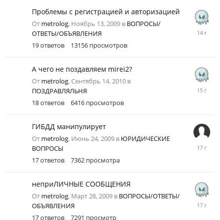
2013
Проблемы с регистрацией и авторизацией
От
metrolog
,
Ноябрь 13, 2009
в
ВОПРОСЫ/
Август
ОТВЕТЫ/ОБЪЯВЛЕНИЯ
15,
19
ответов
13156
просмотров
2011
А чего не поздавляем mirei2?
От
metrolog
,
Сентябрь 14, 2010
в
Сентябр
ПОЗДРАВЛЯЛЬНЯ
18,
18
ответов
6416
просмотров
2010
ГИБДД манипулирует
От
metrolog
,
Июнь 24, 2009
в
ЮРИДИЧЕСКИЕ
Июнь
ВОПРОСЫ
29,
17
ответов
7362
просмотра
2009
неприЛИЧНЫЕ СООБЩЕНИЯ
От
metrolog
,
Март 28, 2009
в
ВОПРОСЫ/ОТВЕТЫ/
Август
ОБЪЯВЛЕНИЯ
2,
17
ответов
7291
просмотр