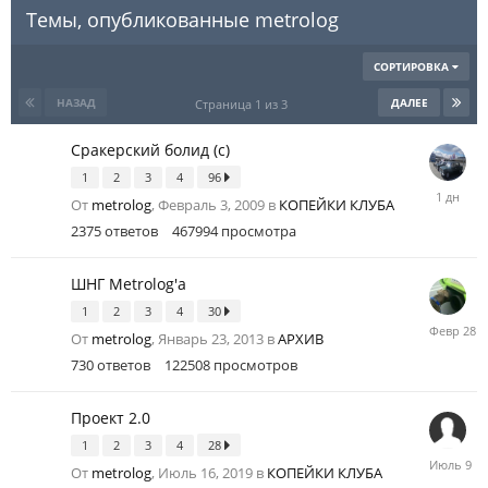
Темы, опубликованные metrolog
СОРТИРОВКА
НАЗАД
ДАЛЕЕ
Страница 1 из 3
Сракерский болид (с)
1
2
3
4
96
Пятница
От
metrolog
,
Февраль 3, 2009
в
КОПЕЙКИ КЛУБА
в
21:20
2375
ответов
467994
просмотра
ШНГ Metrolog'а
1
2
3
4
30
Февраль
От
metrolog
,
Январь 23, 2013
в
АРХИВ
28
730
ответов
122508
просмотров
Проект 2.0
1
2
3
4
28
Июль
От
metrolog
,
Июль 16, 2019
в
КОПЕЙКИ КЛУБА
9