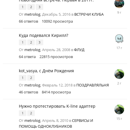
1
2
3
Январь
От
metrolog
,
Декабрь 5, 2016
в
ВСТРЕЧИ КЛУБА
9,
66
ответов
10092
просмотра
2017
Куда подевался Кирилл?
1
2
3
Ноябрь
От
metrolog
,
Апрель 28, 2008
в
ФЛУД
16,
64
ответа
22815
просмотров
2008
kot_vasya, с Днём Рождения
1
2
Февраль
От
metrolog
,
Февраль 12, 2018
в
ПОЗДРАВЛЯЛЬНЯ
12,
46
ответов
8414
просмотра
2024
Нужно протестировать K-line адаптер
1
2
Январь
От
metrolog
,
Апрель 8, 2010
в
СЕРВИСЫ И
8,
ПОМОЩЬ ОДНОКЛУБНИКОВ
2011