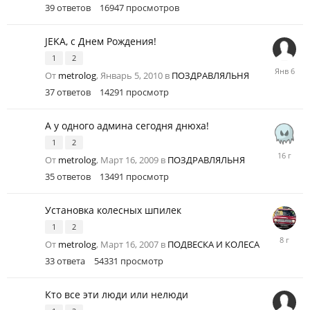
39
ответов
16947
просмотров
JEKA, с Днем Рождения!
1
2
Январь
От
metrolog
,
Январь 5, 2010
в
ПОЗДРАВЛЯЛЬНЯ
6
37
ответов
14291
просмотр
А у одного админа сегодня днюха!
1
2
Март
От
metrolog
,
Март 16, 2009
в
ПОЗДРАВЛЯЛЬНЯ
23,
35
ответов
13491
просмотр
2010
Установка колесных шпилек
1
2
Май
От
metrolog
,
Март 16, 2007
в
ПОДВЕСКА И КОЛЕСА
18,
33
ответа
54331
просмотр
2018
Кто все эти люди или нелюди