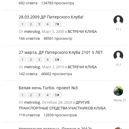
692
ответа
134783
просмотра
28.03.2009 ДР Питерского Клуба!
1
2
3
4
7
Апрель
От
metrolog
,
Март 5, 2009
в
ВСТРЕЧИ КЛУБА
1,
2009
166
ответов
48561
просмотр
27 марта, ДР Питерского Клуба 2101 5 ЛЕТ
1
2
3
4
6
Август
От
metrolog
,
Март 2, 2010
в
ВСТРЕЧИ КЛУБА
31,
2010
142
ответа
46602
просмотра
Белая ночь Turbo. проект №3
1
2
3
4
5
Июль
От
metrolog
,
Октябрь 28, 2024
в
ДРУГИЕ
21
ТРАНСПОРТНЫЕ СРЕДСТВА УЧАСТНИКОВ КЛУБА
119
ответов
12659
просмотров
Новогодняя встреча. Первая в 2017г.