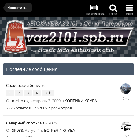
Новости клуба
Вся активность
Поиск
Меню
Последние сообщения
Сракерский болид (с)
1
2
3
4
96
7
От
metrolog
,
Февраль 3, 2009
в
КОПЕЙКИ КЛУБА
часов
назад
2375
ответов
467069
просмотров
Северный спот - 18.08.2026
От
SP038
,
Август 1
в
ВСТРЕЧИ КЛУБА
9