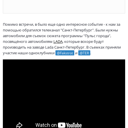
Помимо встречи, в было еще одно интересное событие - к нам за
помощью обратился телеканал "Санкт-Петербург". Были нужны
автомобили для съемок сюжета программы "Пульс города",
посвящёного автомобилям
LADA
, которые вскоре будут
производить на заводе Lada Санкт-Петербург. В съемках приняли
участие наши одноклубники
и
.
@Fakstrot
@TER