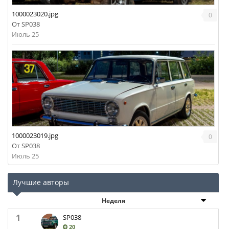
1000023020.jpg
0
От
SP038
Июль 25
1000023019.jpg
0
От
SP038
Июль 25
Лучшие авторы
Неделя
1
SP038
20