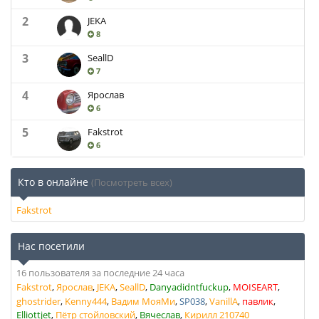
2
JEKA
8
3
SeallD
7
4
Ярослав
6
5
Fakstrot
6
Кто в онлайне
(Посмотреть всех)
Fakstrot
Нас посетили
16 пользователя за последние 24 часа
Fakstrot
Ярослав
JEKA
SeallD
Danyadidntfuckup
MOISEART
ghostrider
Kenny444
Вадим МояМи
SP038
VanillA
павлик
Elliottjet
Пётр стойловский
Вячеслав
Кирилл 210740