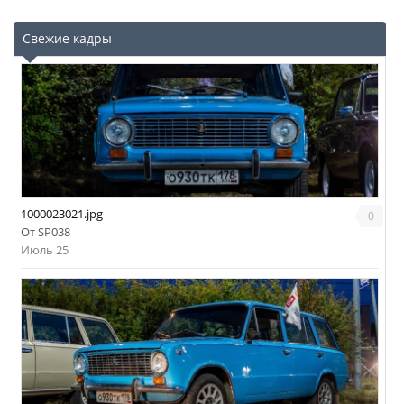
Свежие кадры
1000023021.jpg
0
От
SP038
Июль 25