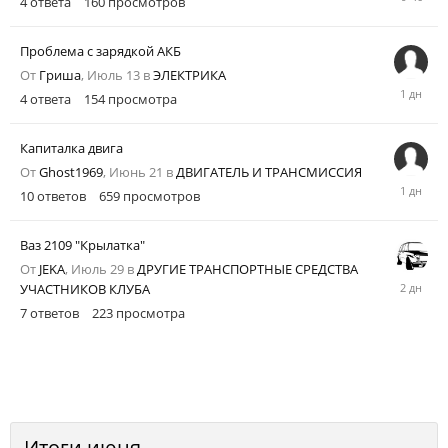
4
ответа
160
просмотров
часов
назад
Проблема с зарядкой АКБ
От
Гриша
,
Июль 13
в
ЭЛЕКТРИКА
Четверг
4
ответа
154
просмотра
в
09:46
Капиталка двига
От
Ghost1969
,
Июнь 21
в
ДВИГАТЕЛЬ И ТРАНСМИССИЯ
Четверг
10
ответов
659
просмотров
в
09:43
Ваз 2109 "Крылатка"
От
JEKA
,
Июль 29
в
ДРУГИЕ ТРАНСПОРТНЫЕ СРЕДСТВА
Среда
УЧАСТНИКОВ КЛУБА
в
7
ответов
223
просмотра
22:57
Итоги июня