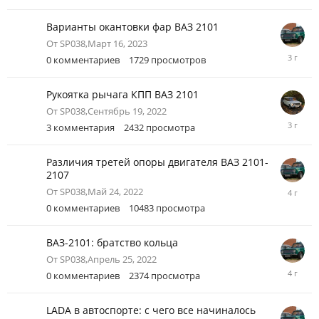
2023
Варианты окантовки фар ВАЗ 2101
От
SP038
,
Март 16, 2023
Март
0
комментариев
1729
просмотров
16,
2023
Рукоятка рычага КПП ВАЗ 2101
От
SP038
,
Сентябрь 19, 2022
Сентябр
3
комментария
2432
просмотра
28,
2022
Различия третей опоры двигателя ВАЗ 2101-
2107
Май
От
SP038
,
Май 24, 2022
24,
0
комментариев
10483
просмотра
2022
ВАЗ-2101: братство кольца
От
SP038
,
Апрель 25, 2022
Апрель
0
комментариев
2374
просмотра
25,
2022
LADA в автоспорте: с чего все начиналось