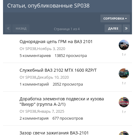
Статьи, опубликованные SP038
СОРТИРОВКА
НАЗАД
ДАЛЕЕ
Страница 1 из 4
Однорядная цепь ГРМ на ВАЗ 2101
От
SP038
,
Ноябрь 3, 2020
Июль
5
комментариев
13852
просмотра
10,
2025
Служебный ВАЗ 2102 MTX 1600 RZP/T
От
SP038
,
Декабрь 10, 2020
Январь
1
комментарий
2052
просмотра
26,
2025
Доработка элементов подвески и кузова
"Вихур" (группа А-2/1)
Январь
От
SP038
,
Январь 7, 2025
12,
2
комментария
677
просмотров
2025
Зазор свечи зажигания ВАЗ-2101