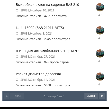
Выкройка чехлов на сиденья ВАЗ 2101
От
SP038
,
Ноябрь 10, 2021
Ноябрь
0
комментариев
4721
просмотр
10,
2021
Lada 1600R (ВАЗ 21011, VFTS)
От
SP038
,
Ноябрь 8, 2021
Ноябрь
0
комментариев
2945
просмотров
8,
2021
Шины для автомобильного спорта #2
От
SP038
,
Октябрь 27, 2021
Октябрь
0
комментариев
928
просмотров
27,
2021
Расчёт диаметра дросселя
От
SP038
,
Октябрь 14, 2021
Октябрь
0
комментариев
5358
просмотров
14,
2021
НАЗАД
ДАЛЕЕ
Страница 1 из 4