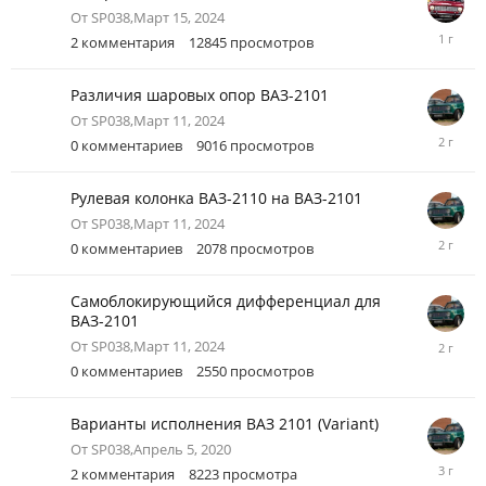
От
SP038
,
Март 15, 2024
Сентябр
2
комментария
12845
просмотров
10,
2024
Различия шаровых опор ВАЗ-2101
От
SP038
,
Март 11, 2024
Март
0
комментариев
9016
просмотров
11,
2024
Рулевая колонка ВАЗ-2110 на ВАЗ-2101
От
SP038
,
Март 11, 2024
Март
0
комментариев
2078
просмотров
11,
2024
Самоблокирующийся дифференциал для
ВАЗ-2101
Март
От
SP038
,
Март 11, 2024
11,
0
комментариев
2550
просмотров
2024
Варианты исполнения ВАЗ 2101 (Variant)
От
SP038
,
Апрель 5, 2020
Апрель
2
комментария
8223
просмотра
27,