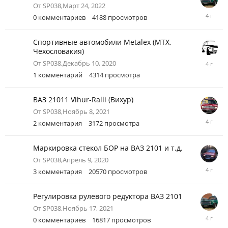
От
SP038
,
Март 24, 2022
Март
0
комментариев
4188
просмотров
24,
2022
Спортивные автомобили Metalex (MTX,
Чехословакия)
Март
От
SP038
,
Декабрь 10, 2020
14,
1
комментарий
4314
просмотра
2022
ВАЗ 21011 Vihur-Ralli (Вихур)
От
SP038
,
Ноябрь 8, 2021
Декабрь
2
комментария
3172
просмотра
2,
2021
Маркировка стекол БОР на ВАЗ 2101 и т.д.
От
SP038
,
Апрель 9, 2020
Декабрь
3
комментария
20570
просмотров
1,
2021
Регулировка рулевого редуктора ВАЗ 2101
От
SP038
,
Ноябрь 17, 2021
Ноябрь
0
комментариев
16817
просмотров
17,